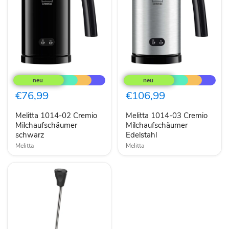
Melitta
Melitta
1014-
1014-
02
03
Cremio
Cremio
€76,99
€106,99
Milchaufschäumer
Milchaufschäumer
schwarz
Edelstahl
Melitta 1014-02 Cremio
Melitta 1014-03 Cremio
Milchaufschäumer
Milchaufschäumer
schwarz
Edelstahl
Melitta
Melitta