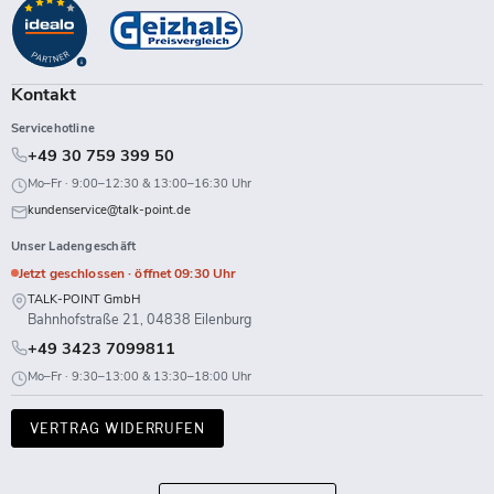
auf
auf
auf
auf
auf
auf
auf
auf
Facebook
Instagram
LinkedIn
TikTok
Twitch
X
WhatsApp
YouTube
Kontakt
Servicehotline
+49 30 759 399 50
Mo–Fr · 9:00–12:30 & 13:00–16:30 Uhr
kundenservice@talk-point.de
Unser Ladengeschäft
Jetzt geschlossen · öffnet 09:30 Uhr
TALK-POINT GmbH
Bahnhofstraße 21, 04838 Eilenburg
+49 3423 7099811
Mo–Fr · 9:30–13:00 & 13:30–18:00 Uhr
VERTRAG WIDERRUFEN
Land