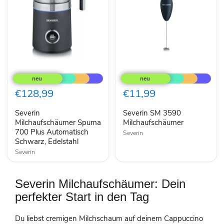
Severin
Severin
Milchaufschäumer
SM
Spuma
3590
700
Milchaufschäumer
€128,99
€11,99
Plus
Automatisch
Severin
Severin SM 3590
Schwarz,
Edelstahl
Milchaufschäumer Spuma
Milchaufschäumer
700 Plus Automatisch
Severin
Schwarz, Edelstahl
Severin
Severin Milchaufschäumer: Dein
perfekter Start in den Tag
Du liebst cremigen Milchschaum auf deinem Cappuccino