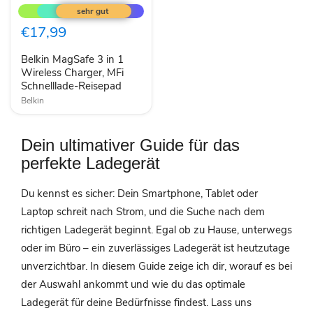
MagSafe
3
in
€17,99
1
Wireless
Belkin MagSafe 3 in 1
Charger,
MFi
Wireless Charger, MFi
Schnelllade-
Schnelllade-Reisepad
Reisepad
Belkin
Dein ultimativer Guide für das
perfekte Ladegerät
Du kennst es sicher: Dein Smartphone, Tablet oder
Laptop schreit nach Strom, und die Suche nach dem
richtigen Ladegerät beginnt. Egal ob zu Hause, unterwegs
oder im Büro – ein zuverlässiges Ladegerät ist heutzutage
unverzichtbar. In diesem Guide zeige ich dir, worauf es bei
der Auswahl ankommt und wie du das optimale
Ladegerät für deine Bedürfnisse findest. Lass uns