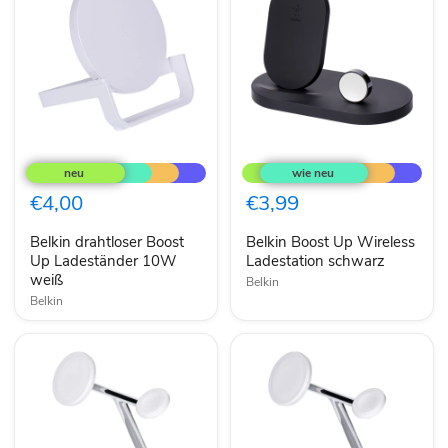
Belkin
Belkin
drahtloser
Boost
Boost
Up
Up
Wireless
€4,00
€3,99
Ladeständer
Ladestation
10W
schwarz
Belkin drahtloser Boost
Belkin Boost Up Wireless
weiß
Up Ladeständer 10W
Ladestation schwarz
weiß
Belkin
Belkin