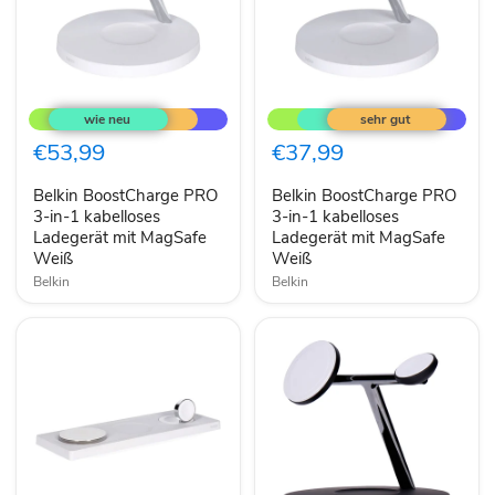
Belkin
Belkin
BoostCharge
BoostCharge
PRO
PRO
3-
3-
€53,99
€37,99
in-
in-
1
1
Belkin BoostCharge PRO
Belkin BoostCharge PRO
kabelloses
kabelloses
Ladegerät
3-in-1 kabelloses
Ladegerät
3-in-1 kabelloses
mit
mit
Ladegerät mit MagSafe
Ladegerät mit MagSafe
MagSafe
MagSafe
Weiß
Weiß
Weiß
Weiß
Belkin
Belkin