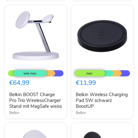
Belkin
Belkin
BOOST
Wireless
Charge
Charging
Pro
Pad
€64,99
€11,99
Trio
5W
WirelessCharger
schwarz
Belkin BOOST Charge
Belkin Wireless Charging
Stand
BoostUP
mit
Pro Trio WirelessCharger
Pad 5W schwarz
MagSafe
Stand mit MagSafe weiss
BoostUP
weiss
Belkin
Belkin