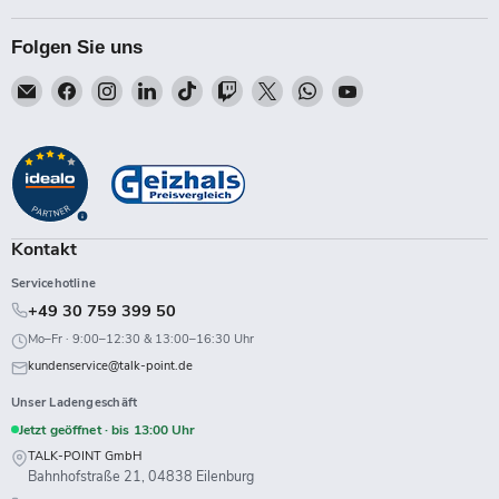
Folgen Sie uns
Email
Finden
Finden
Finden
Finden
Finden
Finden
Finden
Finden
Talk-
Sie
Sie
Sie
Sie
Sie
Sie
Sie
Sie
Point
uns
uns
uns
uns
uns
uns
uns
uns
auf
auf
auf
auf
auf
auf
auf
auf
Facebook
Instagram
LinkedIn
TikTok
Twitch
X
WhatsApp
YouTube
Kontakt
Servicehotline
+49 30 759 399 50
Mo–Fr · 9:00–12:30 & 13:00–16:30 Uhr
kundenservice@talk-point.de
Unser Ladengeschäft
Jetzt geöffnet · bis 13:00 Uhr
TALK-POINT GmbH
Bahnhofstraße 21, 04838 Eilenburg