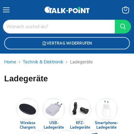
Menü
Waren
anzei
VERTRAG WIDERRUFEN
Home
Technik & Elektronik
Ladegeräte
Ladegeräte
Wireless
USB-
KFZ-
Smartphone-
Chargers
Ladegeräte
Ladegeräte
Ladegeräte