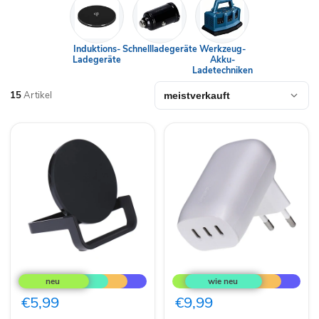
Induktions-
Schnellladegeräte
Werkzeug-
Ladegeräte
Akku-
Ladetechniken
15
Artikel
Belkin
Belkin
Boost
BoostCharge
Up
3-
Drahtloser
Port
€5,99
€9,99
Smartphone
USB-