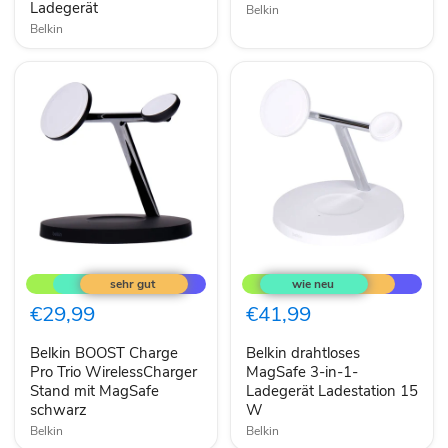
Ladegerät
Belkin
Belkin
Belkin
Belkin
BOOST
drahtloses
Charge
MagSafe
Pro
3-
€29,99
€41,99
Trio
in-
WirelessCharger
1-
Belkin BOOST Charge
Belkin drahtloses
Stand
Ladegerät
mit
Pro Trio WirelessCharger
Ladestation
MagSafe 3-in-1-
MagSafe
15
Stand mit MagSafe
Ladegerät Ladestation 15
schwarz
W
schwarz
W
Belkin
Belkin