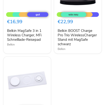
Belkin
Belkin
MagSafe
BOOST
3
Charge
in
Pro
€16,99
€22,99
1
Trio
Wireless
WirelessCharger
Belkin MagSafe 3 in 1
Belkin BOOST Charge
Charger,
Stand
MFi
Wireless Charger, MFi
mit
Pro Trio WirelessCharger
Schnelllade-
MagSafe
Schnelllade-Reisepad
Stand mit MagSafe
Reisepad
schwarz
schwarz
Belkin
Belkin
Belkin