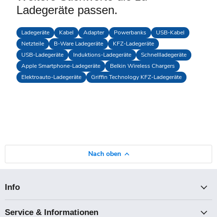
Ladegeräte passen.
Ladegeräte
Kabel
Adapter
Powerbanks
USB-Kabel
Netzteile
B-Ware Ladegeräte
KFZ-Ladegeräte
USB-Ladegeräte
Induktions-Ladegeräte
Schnellladegeräte
Apple Smartphone-Ladegeräte
Belkin Wireless Chargers
Elektroauto-Ladegeräte
Griffin Technology KFZ-Ladegeräte
Nach oben
Info
Service & Informationen