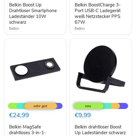
Ladeständer
C
Belkin Boost Up
Belkin BoostCharge 3-
10W
Ladegerät
schwarz
Drahtloser Smartphone
weiß
Port USB-C Ladegerät
Netzstecker
Ladeständer 10W
weiß Netzstecker PPS
PPS
schwarz
67W
67W
Belkin
Belkin
Belkin
Belkin
MagSafe
drahtloser
drahtloses
Boost
3-
Up
€24,99
€9,99
in-
Ladeständer
1-
schwarz
Belkin MagSafe
Belkin drahtloser Boost
Ladegerät
drahtloses 3-in-1-
Up Ladeständer schwarz