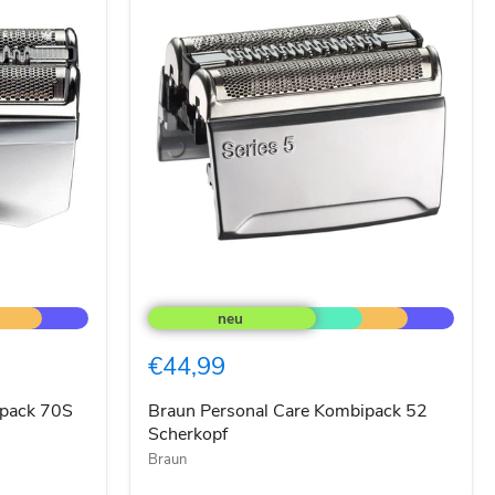
Braun
Personal
Care
Kombipack
€44,99
52
Scherkopf
ipack 70S
Braun Personal Care Kombipack 52
Scherkopf
Braun