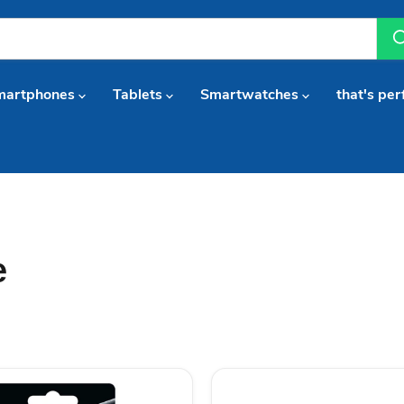
martphones
Tablets
Smartwatches
that's per
e