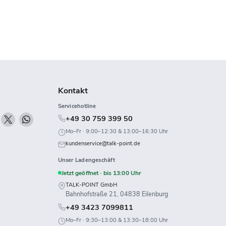
Kontakt
Servicehotline
n
Finden
Finden
Finden
+49 30 759 399 50
ie
Sie
Sie
Mo–Fr · 9:00–12:30 & 13:00–16:30 Uhr
uns
uns
uns
kundenservice@talk-point.de
uf
auf
auf
Unser Ladengeschäft
k
Twitch
X
WhatsApp
Jetzt geöffnet · bis 13:00 Uhr
TALK-POINT GmbH
Bahnhofstraße 21, 04838 Eilenburg
+49 3423 7099811
Mo–Fr · 9:30–13:00 & 13:30–18:00 Uhr