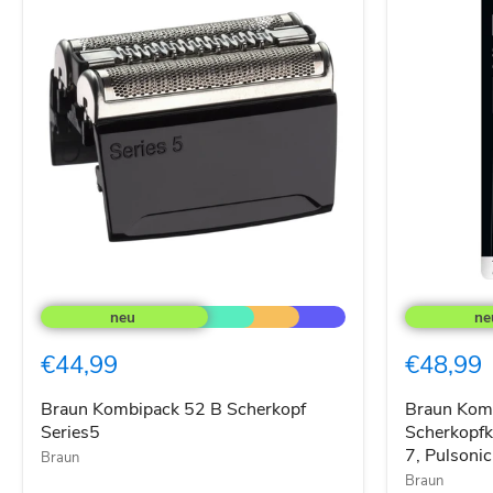
Braun
Braun
Kombipack
Kombipack
52
70S
B
Ersatz-
€44,99
€48,99
Scherkopf
Scherkopfk
Series5
in
Silber.
Braun Kombipack 52 B Scherkopf
Braun Komb
Für
Series5
Scherkopfka
Series
7, Pulsonic
Braun
7,
Braun
Pulsonic