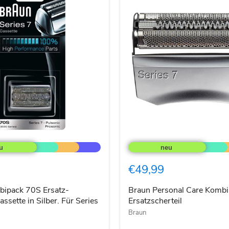
Braun
Personal
Care
Kombipack
€49,99
assette
70S
Ersatzscherteil
ipack 70S Ersatz-
Braun Personal Care Komb
ssette in Silber. Für Series
Ersatzscherteil
Braun