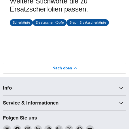
Weitere Stichworte die zu
Ersatzscherfolien passen.
Scherköpfe
Ersatzscher Köpfe
Braun Ersatzscherköpfe
Nach oben
Info
Service & Informationen
Folgen Sie uns
Email
Finden
Finden
Finden
Finden
Finden
Finden
Finden
Finden