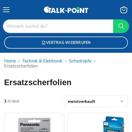
Menü
Waren
anzei
VERTRAG WIDERRUFEN
Home
Technik & Elektronik
Scherköpfe
Ersatzscherfolien
Ersatzscherfolien
3
Artikel