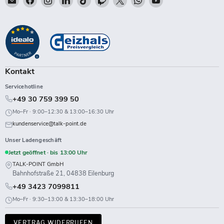
Talk-
Sie
Sie
Sie
Sie
Sie
Sie
Sie
Sie
Point
uns
uns
uns
uns
uns
uns
uns
uns
auf
auf
auf
auf
auf
auf
auf
auf
Facebook
Instagram
LinkedIn
TikTok
Twitch
X
WhatsApp
YouTube
Kontakt
Servicehotline
+49 30 759 399 50
Mo–Fr · 9:00–12:30 & 13:00–16:30 Uhr
kundenservice@talk-point.de
Unser Ladengeschäft
Jetzt geöffnet · bis 13:00 Uhr
TALK-POINT GmbH
Bahnhofstraße 21, 04838 Eilenburg
+49 3423 7099811
Mo–Fr · 9:30–13:00 & 13:30–18:00 Uhr
VERTRAG WIDERRUFEN