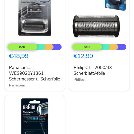
Panasonic
Philips
WES9020Y1361
TT
Schermesser
2000/43
u.
Scherblatt/-
€48,99
€12,99
Scherfolie
folie
Panasonic
Philips TT 2000/43
WES9020Y1361
Scherblatt/-folie
Schermesser u. Scherfolie
Philips
Panasonic