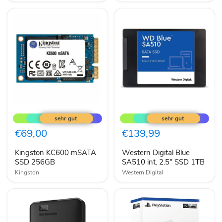
Kingston
Western
KC600
Digital
mSATA
Blue
SSD
SA510
€69,00
€139,99
256GB
int.
2.5"
Kingston KC600 mSATA
Western Digital Blue
SSD
SSD 256GB
1TB
SA510 int. 2.5" SSD 1TB
Kingston
Western Digital