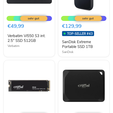
Verbatim
SanDisk
Vi550
Extreme
S3
Portable
int.
SSD
€49,99
€129,99
2.5"
1TB
SSD
TOP-SELLER #43
Verbatim Vi550 S3 int.
512GB
2.5" SSD 512GB
SanDisk Extreme
Verbatim
Portable SSD 1TB
SanDisk
Crucial
Crucial