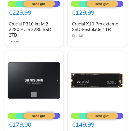
P310
X10
int
Pro
M.2
externe
€229,99
€129,99
2280
SSD-
PCIe
Festplatte
Crucial P310 int M.2
Crucial X10 Pro externe
2280
1TB
SSD
2280 PCIe 2280 SSD
SSD-Festplatte 1TB
2TB
2TB
Crucial
Crucial
Samsung
Crucial
870
P3
EVO
Plus
2.5"
int.
€179,00
€149,99
1TB
M.2