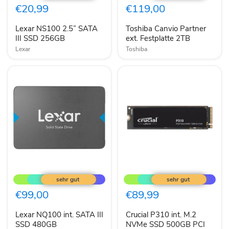
SATA
ext.
€20,99
€119,00
III
Festplatte
SSD
2TB
Lexar NS100 2.5” SATA
Toshiba Canvio Partner
256GB
III SSD 256GB
ext. Festplatte 2TB
Lexar
Toshiba
Lexar
Crucial
NQ100
P310
int.
int.
SATA
M.2
€99,00
€89,99
III
NVMe
SSD
SSD
Lexar NQ100 int. SATA III
Crucial P310 int. M.2
480GB
500GB
SSD 480GB
PCI
NVMe SSD 500GB PCI