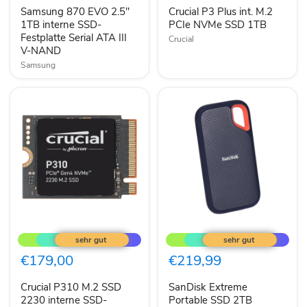
interne
PCIe
Samsung 870 EVO 2.5"
Crucial P3 Plus int. M.2
SSD-
NVMe
Festplatte
1TB interne SSD-
SSD
PCIe NVMe SSD 1TB
Serial
1TB
Festplatte Serial ATA III
Crucial
ATA
V-NAND
III
Samsung
V-
NAND
Crucial
SanDisk
P310
Extreme
M.2
Portable
SSD
SSD
€179,00
€219,99
2230
2TB
interne
Crucial P310 M.2 SSD
SanDisk Extreme
SSD-
Festplatte
2230 interne SSD-
Portable SSD 2TB