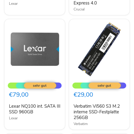
Express
Express 4.0
Lexar
4.0
Crucial
Lexar
Verbatim
NQ100
Vi560
int.
S3
SATA
M.2
€79,00
€29,00
III
interne
SSD
SSD-
Lexar NQ100 int. SATA III
Verbatim Vi560 S3 M.2
960GB
Festplatte
SSD 960GB
256GB
interne SSD-Festplatte
256GB
Lexar
Verbatim