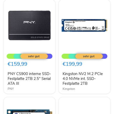
PNY
Kingston
CS900
NV2
interne
M.2
SSD-
PCIe
€159,99
€199,99
Festplatte
4.0
2TB
NVMe
PNY CS900 interne SSD-
Kingston NV2 M.2 PCIe
2.5"
int.
Serial
Festplatte 2TB 2.5" Serial
SSD-
4.0 NVMe int. SSD-
ATA
Festplatte
ATA III
Festplatte 2TB
III
2TB
PNY
Kingston