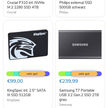
Crucial P310 int. NVMe
Philips external SSD
SSD
4TB
M.2 2280 SSD 4TB
500GB schwarz
Crucial
Philips
KingSpec
Samsung
int.
T7
2.5"
Portable
SATA
USB
€99,00
€239,99
III
3.2
SSD
Gen.2
KingSpec int. 2.5" SATA
Samsung T7 Portable
512GB
SSD
III SSD 512GB
2TB
USB 3.2 Gen.2 SSD 2TB
grau
grau
KingSpec
Samsung