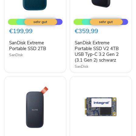
SanDisk
SanDisk
Extreme
Extreme
Portable
Portable
SSD
SSD
€199,99
€359,99
2TB
V2
4TB
SanDisk Extreme
SanDisk Extreme
USB
Portable SSD 2TB
Typ-
Portable SSD V2 4TB
C
USB Typ-C 3.2 Gen 2
SanDisk
3.2
(3.1 Gen 2) schwarz
Gen
SanDisk
2
(3.1
Gen
2)
schwarz