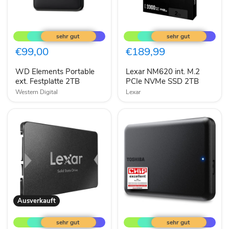
WD
Lexar
Elements
NM620
Portable
int.
ext.
M.2
€99,00
€189,99
Festplatte
PCIe
2TB
NVMe
WD Elements Portable
Lexar NM620 int. M.2
SSD
ext. Festplatte 2TB
2TB
PCIe NVMe SSD 2TB
Western Digital
Lexar
Ausverkauft
Lexar
Toshiba
NS100
Canvio
2.5”
Partner