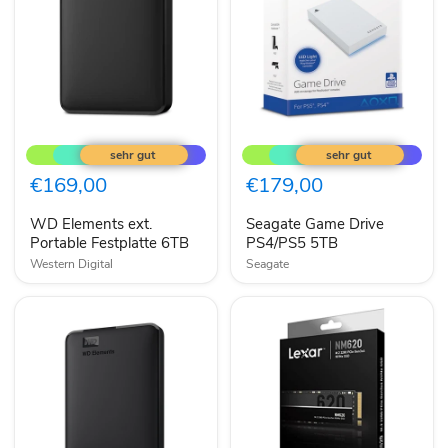
WD
Seagate
Elements
Game
ext.
Drive
Portable
PS4/PS5
€169,00
€179,00
Festplatte
5TB
6TB
WD Elements ext.
Seagate Game Drive
Portable Festplatte 6TB
PS4/PS5 5TB
Western Digital
Seagate