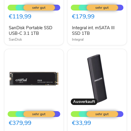
SanDisk
Integral
Portable
int.
SSD
mSATA
USB-
III
€119,99
€179,99
C
SSD
3.1
1TB
SanDisk Portable SSD
Integral int. mSATA III
1TB
USB-C 3.1 1TB
SSD 1TB
SanDisk
Integral
Ausverkauft
Crucial
Philips
P310
external
int.
SSD
NVMe
500GB
€379,99
€33,99
M.2
schwarz
2280