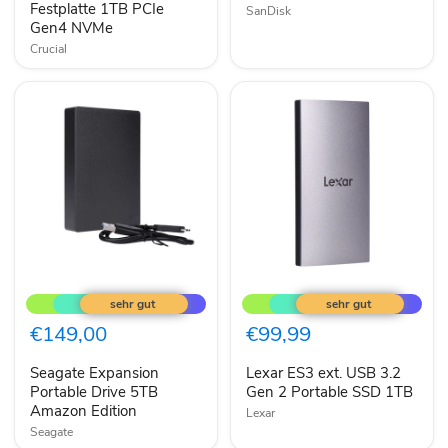
1TB
Festplatte 1TB PCIe
SanDisk
PCIe
Gen4 NVMe
Gen4
Crucial
NVMe
Seagate
Lexar
Expansion
ES3
Portable
ext.
Drive
USB
€149,00
€99,99
5TB
3.2
Amazon
Gen
Seagate Expansion
Lexar ES3 ext. USB 3.2
Edition
2
Portable Drive 5TB
Portable
Gen 2 Portable SSD 1TB
SSD
Amazon Edition
Lexar
1TB
Seagate