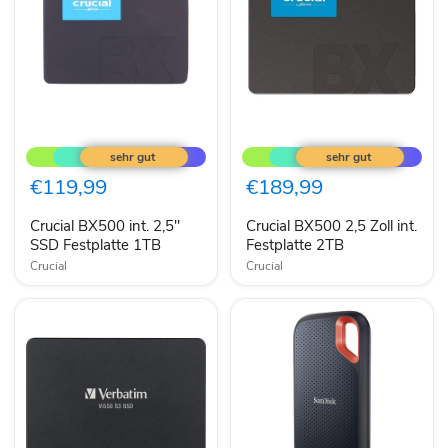
Crucial
Crucial
BX500
BX500
int.
2,5
2,5"
Zoll
€119,99
€189,99
SSD
int.
Festplatte
Festplatte
Crucial BX500 int. 2,5"
Crucial BX500 2,5 Zoll int.
1TB
2TB
SSD Festplatte 1TB
Festplatte 2TB
Crucial
Crucial