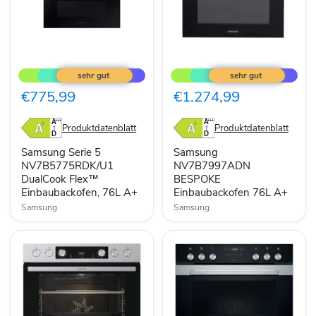
Samsung
Samsung
Serie
NV7B7997ADN
5
BESPOKE
NV7B5775RDK/U1
Einbaubackofen
€775,99
€1.274,99
DualCook
76L
Flex™
A+
Einbaubackofen,
Produktdatenblatt
Produktdatenblatt
76L
A+
Samsung Serie 5
Samsung
NV7B5775RDK/U1
NV7B7997ADN
DualCook Flex™
BESPOKE
Einbaubackofen, 76L A+
Einbaubackofen 76L A+
Samsung
Samsung