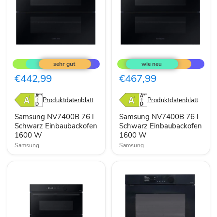
Samsung
Samsung
NV7400B
NV7400B
76
76
l
l
€442,99
€467,99
Schwarz
Schwarz
Einbaubackofen
Einbaubackofen
1600
1600
Produktdatenblatt
Produktdatenblatt
W
W
Samsung NV7400B 76 l
Samsung NV7400B 76 l
Schwarz Einbaubackofen
Schwarz Einbaubackofen
1600 W
1600 W
Samsung
Samsung