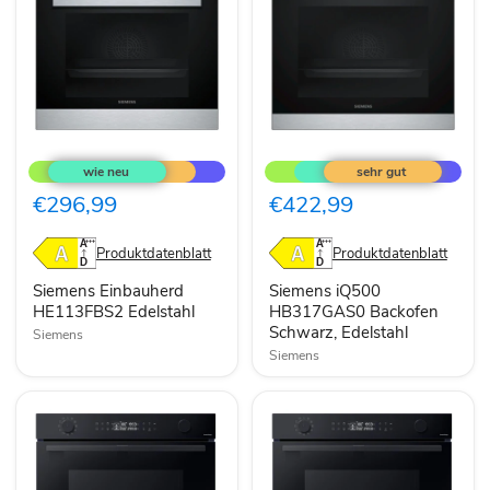
Siemens
Siemens
Einbauherd
iQ500
HE113FBS2
HB317GAS0
Edelstahl
Backofen
€296,99
€422,99
Schwarz,
Edelstahl
Produktdatenblatt
Produktdatenblatt
Siemens Einbauherd
Siemens iQ500
HE113FBS2 Edelstahl
HB317GAS0 Backofen
Schwarz, Edelstahl
Siemens
Siemens