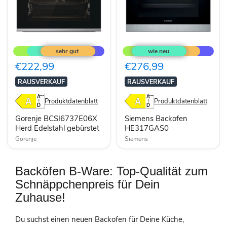
Gorenje
Siemens
BCSI6737E06X
Backofen
Herd
HE317GAS0
Edelstahl
€222,99
€276,99
gebürstet
RAUSVERKAUF
RAUSVERKAUF
Produktdatenblatt
Produktdatenblatt
Gorenje BCSI6737E06X
Siemens Backofen
Herd Edelstahl gebürstet
HE317GAS0
Gorenje
Siemens
Backöfen B-Ware: Top-Qualität zum
Schnäppchenpreis für Dein
Zuhause!
Du suchst einen neuen Backofen für Deine Küche,