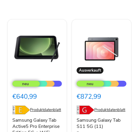
Ausverkauft
Samsung
Samsung
Galaxy
Galaxy
Tab
Tab
Active5
S11
€640,99
€872,99
Pro
5G
Enterprise
(11)
Edition
Produktdatenblatt
Produktdatenblatt
5G
+
Samsung Galaxy Tab
Samsung Galaxy Tab
WiFi
Active5 Pro Enterprise
S11 5G (11)
256GB