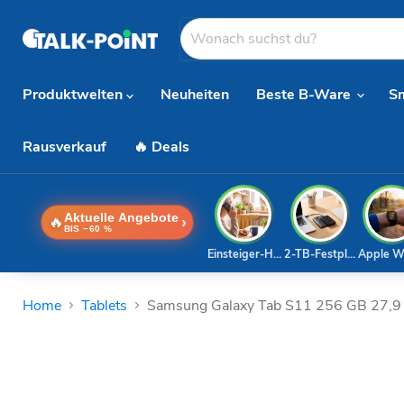
Produktwelten
Neuheiten
Beste B-Ware
S
Rausverkauf
🔥 Deals
Aktuelle Angebote
🔥
›
BIS −60 %
Einsteiger-Handy
2-TB-Festplatte
Apple W
Home
Tablets
Samsung Galaxy Tab S11 256 GB 27,9 