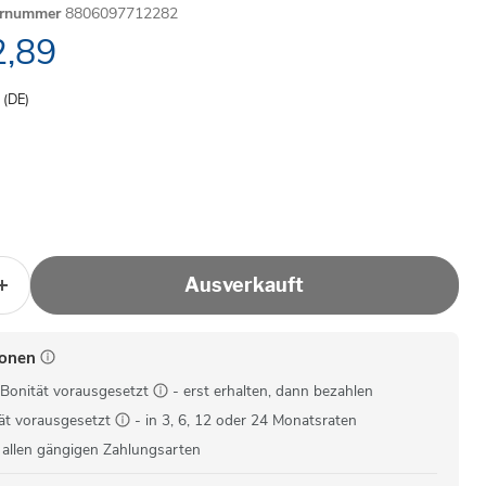
ernummer
8806097712282
ller Preis
,89
- (DE)
Ausverkauft
ionen
Bonität vorausgesetzt
- erst erhalten, dann bezahlen
ät vorausgesetzt
- in 3, 6, 12 oder 24 Monatsraten
 allen gängigen Zahlungsarten