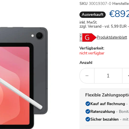
SKU
30019307-0
Herstell
Aktue
€892
Ausverkauft
inkl. MwSt.
zzgl. Versand - vsl. 5,99
EUR
Produktdatenblatt
Verfügbarkeit:
Achtung:
nicht verfügbar
Anzahl
Flexible Zahlungsopt
Kauf auf Rechnung
- 
Ratenzahlung
- Bonit
Sicher bezahlen
- mit