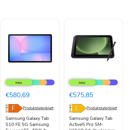
Samsung
Samsung
Galaxy
Galaxy
Tab
Tab
S10
Active5
€580,69
€575,85
FE
Pro
5G
SM-
Samsung
X356B
Produktdatenblatt
Produktdatenblatt
Exynos
5G
LTE-
Qualcomm
Samsung Galaxy Tab
Samsung Galaxy Tab
TDD
Snapdragon
S10 FE 5G Samsung
Active5 Pro SM-
&
LTE