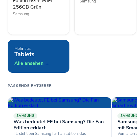
Edition 5G + WiFi
Samsung
Grün
256GB Grün
Samsung
Mehr aus
Tablets
Alle ansehen →
PASSENDE RATGEBER
SAMSUNG
SAMSUN
Was bedeutet FE bei Samsung? Die Fan
Samsung
Edition erklärt
mit Sma
FE steht bei Samsung für Fan Edition: das
Vom alten 