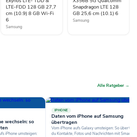
Exynos LTE- TDD &
X356B 5G Qualcomm
LTE-
128
LTE-FDD 128 GB 27,7
Snapdragon LTE 128
FDD
GB
cm (10.9) 8 GB Wi-Fi
GB 25,6 cm (10.1) 6
128
25,6
GB
cm
6
Samsung
27,7
(10.1)
Samsung
cm
6
(10.9)
8
GB
Wi-
Fi
6
Alle Ratgeber →
IPHONE
Daten vom iPhone auf Samsung
e wechseln: so
übertragen
aten
Vom iPhone aufs Galaxy umsteigen: So überträg
fs iPhone umsteigen:
du Kontakte, Fotos und Nachrichten mit Smart