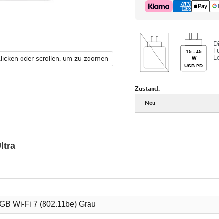
Di
Fü
15 - 45
L
licken oder scrollen, um zu zoomen
W
USB PD
Zustand:
Neu
ltra
GB Wi-Fi 7 (802.11be) Grau