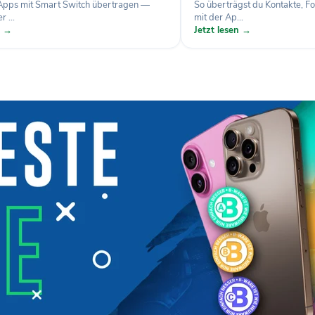
Apps mit Smart Switch übertragen —
So überträgst du Kontakte, F
r ...
mit der Ap...
n →
Jetzt lesen →