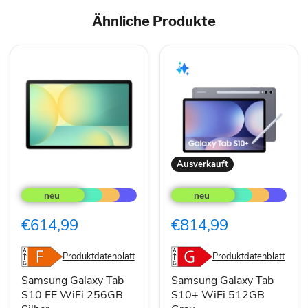
Ähnliche Produkte
Ausverkauft
Samsung
Samsung
Galaxy
Galaxy
Tab
Tab
S10
S10+
€614,99
€814,99
FE
WiFi
WiFi
512GB
256GB
Grau
Produktdatenblatt
Produktdatenblatt
Silber
Samsung Galaxy Tab
Samsung Galaxy Tab
S10 FE WiFi 256GB
S10+ WiFi 512GB