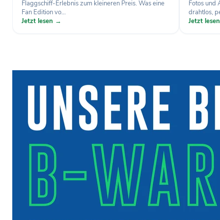
Flaggschiff-Erlebnis zum kleineren Preis. Was eine
Fotos und 
Fan Edition vo...
drahtlos, pe
Jetzt lesen →
Jetzt lese