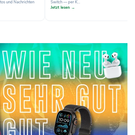
otos und Nachrichten
Switch — per K...
Jetzt lesen →