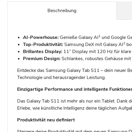
Beschreibung
1
AI-Powerhouse:
Genieße Galaxy AI
und Google G
1
Top-Produktivität:
Samsung DeX mit Galaxy AI
bo
Brillantes Display:
11” Display mit 120 Hz für klare 
Premium Design:
Schlankes, robustes Gehäuse mit 
Entdecke das Samsung Galaxy Tab S11 – dein neuer Begl
Technologie und herausragender Leistung.
Einzigartige Performance und intelligente Funktione
Das Galaxy Tab S11 ist mehr als nur ein Tablet. Dank d
Erlebe, wie künstliche Intelligenz deine täglichen Aufga
Produktivität neu definiert
Steigere deine Produktivität mit dem neuen Samsung D