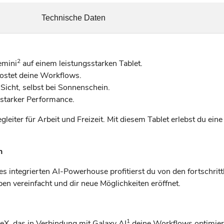
Technische Daten
2
emini
auf einem leistungsstarken Tablet.
ostet deine Workflows.
Sicht, selbst bei Sonnenschein.
starker Performance.
eiter für Arbeit und Freizeit. Mit diesem Tablet erlebst du ei
n
es integrierten AI-Powerhouse profitierst du von den fortschrit
ben vereinfacht und dir neue Möglichkeiten eröffnet.
1
eX, das in Verbindung mit Galaxy AI
deine Workflows optimiert