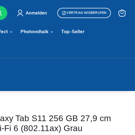
Anmelden
VERTRAG WIDERRUFEN
Warenk
anzeige
fect
Photovoltaik
Top-Seller
axy Tab S11 256 GB 27,9 cm
-Fi 6 (802.11ax) Grau