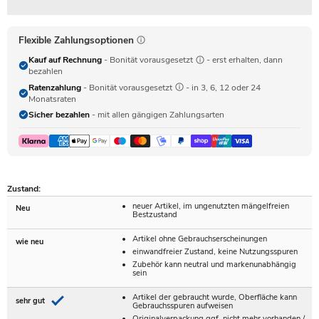
Flexible Zahlungsoptionen
Kauf auf Rechnung
- Bonität vorausgesetzt
- erst erhalten, dann
bezahlen
Ratenzahlung
- Bonität vorausgesetzt
- in 3, 6, 12 oder 24
Monatsraten
Sicher bezahlen
- mit allen gängigen Zahlungsarten
Zustand:
neuer Artikel, im ungenutzten mängelfreien
Neu
Bestzustand
Artikel ohne Gebrauchserscheinungen
wie neu
einwandfreier Zustand, keine Nutzungsspuren
Zubehör kann neutral und markenunabhängig
sein
Artikel der gebraucht wurde, Oberfläche kann
sehr gut
Gebrauchsspuren aufweisen
Originalverpackung ggf. nicht mehr vorhanden /