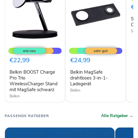
Cha
€2
sch
So
Ch
Son
Belkin
Belkin
BOOST
MagSafe
Charge
drahtloses
Pro
3-
€22,99
€24,99
Trio
in-
WirelessCharger
1-
Belkin BOOST Charge
Belkin MagSafe
Stand
Ladegerät
mit
Pro Trio
drahtloses 3-in-1-
MagSafe
WirelessCharger Stand
Ladegerät
schwarz
mit MagSafe schwarz
Belkin
Belkin
Alle Ratgeber →
PASSENDE RATGEBER