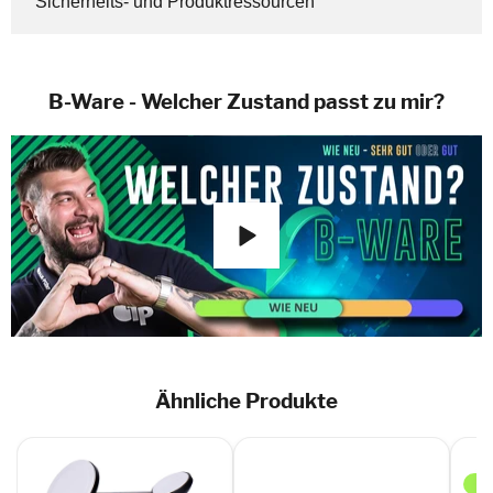
Sicherheits- und Produktressourcen
B-Ware - Welcher Zustand passt zu mir?
Ähnliche Produkte
Son
Roa
Wire