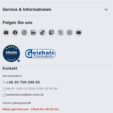
Service & Informationen
Folgen Sie uns
Email
Finden
Finden
Finden
Finden
Finden
Finden
Finden
Finden
Talk-
Sie
Sie
Sie
Sie
Sie
Sie
Sie
Sie
Point
uns
uns
uns
uns
uns
uns
uns
uns
auf
auf
auf
auf
auf
auf
auf
auf
Facebook
Instagram
LinkedIn
TikTok
Twitch
X
WhatsApp
YouTube
Kontakt
Servicehotline
+49 30 759 399 50
Mo–Fr · 9:00–12:30 & 13:00–16:30 Uhr
kundenservice@talk-point.de
Unser Ladengeschäft
Jetzt geschlossen · öffnet Mo 09:30 Uhr