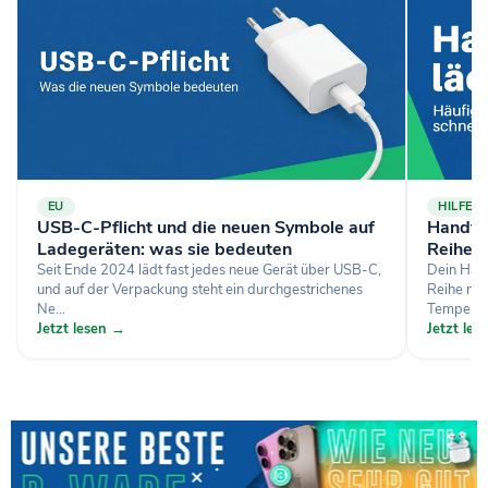
EU
HILFE
USB-C-Pflicht und die neuen Symbole auf
Handy l
Ladegeräten: was sie bedeuten
Reihe 
Seit Ende 2024 lädt fast jedes neue Gerät über USB-C,
Dein Hand
und auf der Verpackung steht ein durchgestrichenes
Reihe nac
Ne...
Temperatu
Jetzt lesen →
Jetzt le