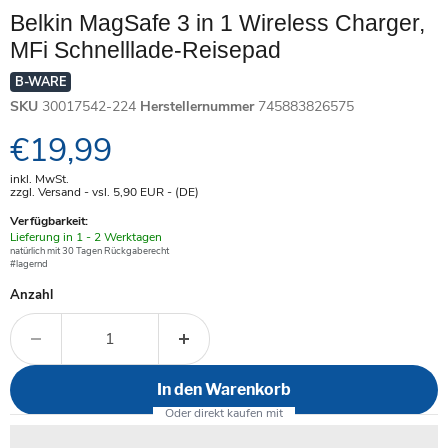
Belkin MagSafe 3 in 1 Wireless Charger,
MFi Schnelllade-Reisepad
B-WARE
SKU
30017542-224
Herstellernummer
745883826575
Aktueller Preis
€19,99
inkl. MwSt.
zzgl. Versand - vsl. 5,90
EUR
- (DE)
Verfügbarkeit:
Verfügbar
Lieferung in 1 - 2 Werktagen
-
natürlich mit 30 Tagen Rückgaberecht
#lagernd
Anzahl
In den Warenkorb