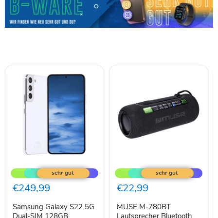
Samsung
MUSE
Galaxy
M-
S22
780BT
5G
Lautsprecher
€249,99
€22,99
Dual-
Bluetooth
SIM
RGB
Samsung Galaxy S22 5G
MUSE M-780BT
128GB
schwarz
Phantom
Dual-SIM 128GB
20W
Lautsprecher Bluetooth