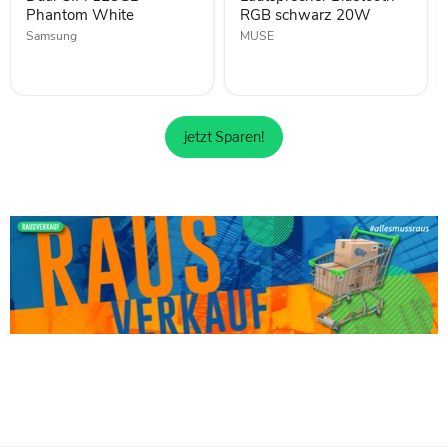
White
Phantom White
RGB schwarz 20W
Samsung
MUSE
jetzt Sparen!