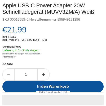
Apple USB-C Power Adapter 20W
Schnellladegerät (MUVV3ZM/A) Weiß
SKU
30016359-0
Herstellernummer
195949121296
Aktueller Preis
€21,99
inkl. MwSt.
zzgl. Versand - vsl. 5,99
EUR
- (DE)
Verfügbarkeit:
Verfügbar
Lieferung in 2 - 3 Werktagen
-
natürlich mit 30 Tagen Rückgaberecht
#zentrallager
Anzahl
In den Warenkorb