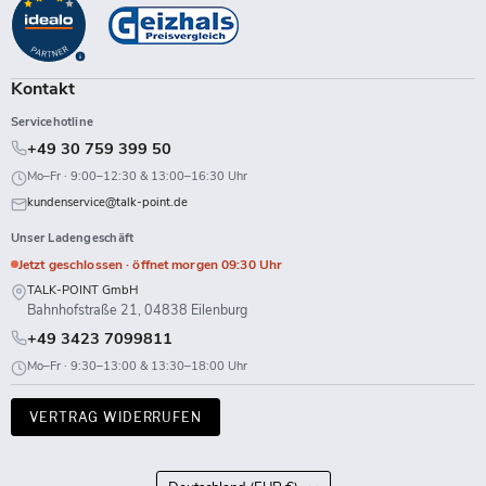
auf
auf
auf
auf
auf
auf
auf
auf
Facebook
Instagram
LinkedIn
TikTok
Twitch
X
WhatsApp
YouTube
Kontakt
Servicehotline
+49 30 759 399 50
Mo–Fr · 9:00–12:30 & 13:00–16:30 Uhr
kundenservice@talk-point.de
Unser Ladengeschäft
Jetzt geschlossen · öffnet morgen 09:30 Uhr
TALK-POINT GmbH
Bahnhofstraße 21, 04838 Eilenburg
+49 3423 7099811
Mo–Fr · 9:30–13:00 & 13:30–18:00 Uhr
VERTRAG WIDERRUFEN
Land