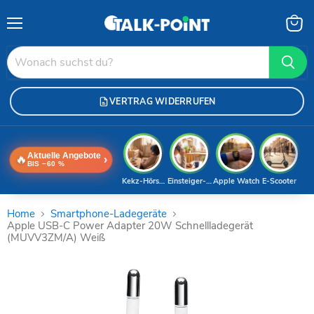
Menü
Waren
anzei
VERTRAG WIDERRUFEN
Aktuelle Angebote
🔥
›
BIS −60 %
Kekz-Hörspiele
Einsteiger-Handy
Apple Watch
E-Scooter
Home
Smartphone-Ladegeräte
Apple USB-C Power Adapter 20W Schnellladegerät
(MUVV3ZM/A) Weiß