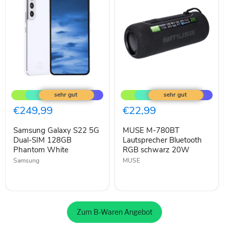
Samsung
MUSE
Galaxy
M-
S22
780BT
5G
Lautsprecher
€249,99
€22,99
Dual-
Bluetooth
SIM
RGB
Samsung Galaxy S22 5G
MUSE M-780BT
128GB
schwarz
Phantom
Dual-SIM 128GB
20W
Lautsprecher Bluetooth
White
Phantom White
RGB schwarz 20W
Samsung
MUSE
Zum B-Waren Angebot