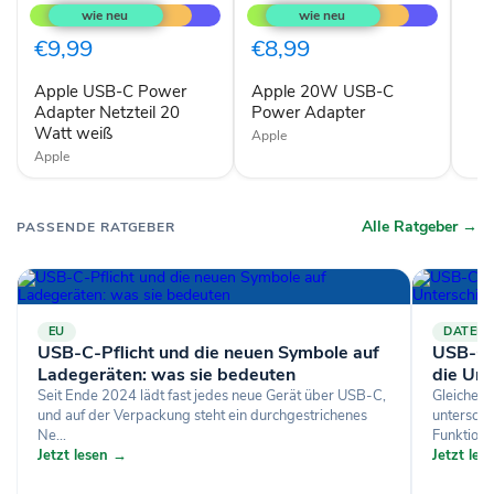
USB-
20W
C
USB-
Power
C
€9,99
€8,99
Adapter
Power
Netzteil
Adapter
Apple USB-C Power
Apple 20W USB-C
20
Watt
Adapter Netzteil 20
Power Adapter
weiß
Watt weiß
Apple
Apple
Alle Ratgeber →
PASSENDE RATGEBER
EU
DATEN
USB-C-Pflicht und die neuen Symbole auf
USB-C-K
Ladegeräten: was sie bedeuten
die Unt
Seit Ende 2024 lädt fast jedes neue Gerät über USB-C,
Gleicher 
und auf der Verpackung steht ein durchgestrichenes
untersche
Ne...
Funktion..
Jetzt lesen →
Jetzt le