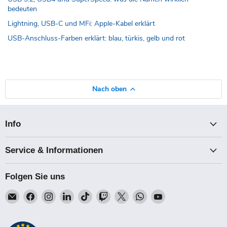
bedeuten
Lightning, USB-C und MFi: Apple-Kabel erklärt
USB-Anschluss-Farben erklärt: blau, türkis, gelb und rot
Nach oben
Info
Service & Informationen
Folgen Sie uns
Email
Finden
Finden
Finden
Finden
Finden
Finden
Finden
Finden
Talk-
Sie
Sie
Sie
Sie
Sie
Sie
Sie
Sie
Point
uns
uns
uns
uns
uns
uns
uns
uns