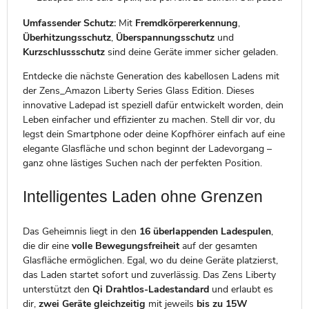
Umfassender Schutz:
Mit
Fremdkörpererkennung
,
Überhitzungsschutz
,
Überspannungsschutz
und
Kurzschlussschutz
sind deine Geräte immer sicher geladen.
Entdecke die nächste Generation des kabellosen Ladens mit
der Zens_Amazon Liberty Series Glass Edition. Dieses
innovative Ladepad ist speziell dafür entwickelt worden, dein
Leben einfacher und effizienter zu machen. Stell dir vor, du
legst dein Smartphone oder deine Kopfhörer einfach auf eine
elegante Glasfläche und schon beginnt der Ladevorgang –
ganz ohne lästiges Suchen nach der perfekten Position.
Intelligentes Laden ohne Grenzen
Das Geheimnis liegt in den
16 überlappenden Ladespulen
,
die dir eine
volle Bewegungsfreiheit
auf der gesamten
Glasfläche ermöglichen. Egal, wo du deine Geräte platzierst,
das Laden startet sofort und zuverlässig. Das Zens Liberty
unterstützt den
Qi Drahtlos-Ladestandard
und erlaubt es
dir,
zwei Geräte gleichzeitig
mit jeweils
bis zu 15W