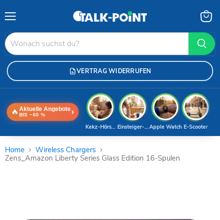
Menü
Waren
anzei
VERTRAG WIDERRUFEN
Aktuelle Angebote
🔥
›
BIS −60 %
Kekz-Hörspiele
Einsteiger-Handy
Apple Watch
E-Scooter
Home
Wireless Chargers
Zens_Amazon Liberty Series Glass Edition 16-Spulen