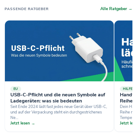
Alle Ratgeber →
PASSENDE RATGEBER
EU
HILFE
USB-C-Pflicht und die neuen Symbole auf
Handy l
Ladegeräten: was sie bedeuten
Reihe 
Seit Ende 2024 lädt fast jedes neue Gerät über USB-C,
Dein Hand
und auf der Verpackung steht ein durchgestrichenes
Reihe nac
Ne...
Temperatu
Jetzt lesen →
Jetzt le