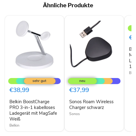
Ähnliche Produkte
Belk
drah
Mag
3-
€4
in-
1-
Bel
Lade
Lade
Mag
15
Lad
W
15
Belk
Belkin
Sonos
BoostCharge
Roam
PRO
Wireless
3-
Charger
€38,99
€37,99
in-
schwarz
1
Belkin BoostCharge
Sonos Roam Wireless
kabelloses
Ladegerät
PRO 3-in-1 kabelloses
Charger schwarz
mit
Ladegerät mit MagSafe
Sonos
MagSafe
Weiß
Weiß
Belkin