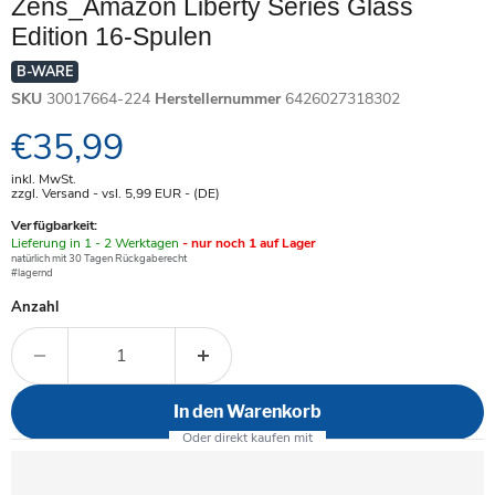
Zens_Amazon Liberty Series Glass
Edition 16-Spulen
B-WARE
SKU
30017664-224
Herstellernummer
6426027318302
Aktueller Preis
€35,99
inkl. MwSt.
zzgl. Versand - vsl. 5,99
EUR
- (DE)
Verfügbarkeit:
Verfügbar
Lieferung in 1 - 2 Werktagen
- nur noch 1 auf Lager
-
natürlich mit 30 Tagen Rückgaberecht
#lagernd
Anzahl
In den Warenkorb