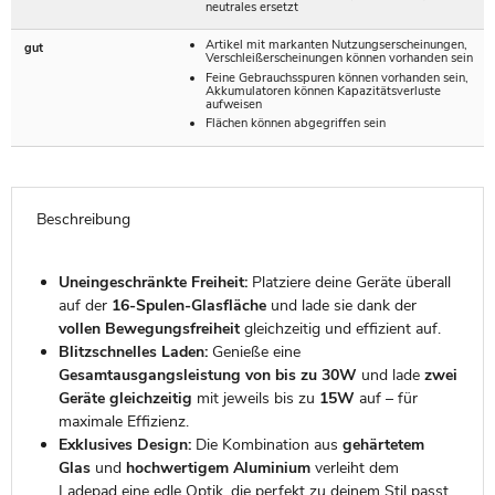
neutrales ersetzt
Artikel mit markanten Nutzungserscheinungen,
gut
Verschleißerscheinungen können vorhanden sein
Feine Gebrauchsspuren können vorhanden sein,
Akkumulatoren können Kapazitätsverluste
aufweisen
Flächen können abgegriffen sein
Beschreibung
Uneingeschränkte Freiheit:
Platziere deine Geräte überall
auf der
16-Spulen-Glasfläche
und lade sie dank der
vollen Bewegungsfreiheit
gleichzeitig und effizient auf.
Blitzschnelles Laden:
Genieße eine
Gesamtausgangsleistung von bis zu 30W
und lade
zwei
Geräte gleichzeitig
mit jeweils bis zu
15W
auf – für
maximale Effizienz.
Exklusives Design:
Die Kombination aus
gehärtetem
Glas
und
hochwertigem Aluminium
verleiht dem
Ladepad eine edle Optik, die perfekt zu deinem Stil passt.