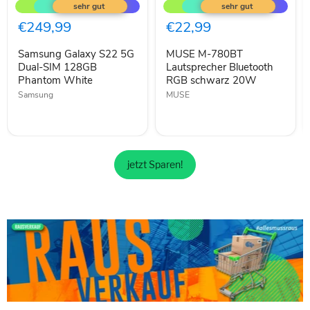
Galaxy
M-
S22
780BT
5G
Lautsprecher
€249,99
€22,99
Dual-
Bluetooth
SIM
RGB
Samsung Galaxy S22 5G
MUSE M-780BT
128GB
schwarz
Phantom
Dual-SIM 128GB
20W
Lautsprecher Bluetooth
White
Phantom White
RGB schwarz 20W
Samsung
MUSE
jetzt Sparen!