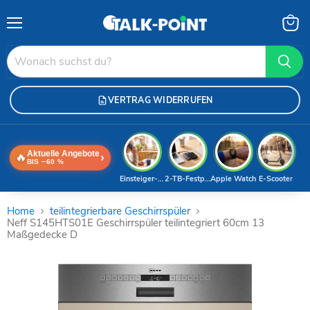
Menü
Waren
anzei
VERTRAG WIDERRUFEN
Aktuelle Angebote
🔥
›
BIS −60 %
Einsteiger-Handy
2-TB-Festplatte
Apple Watch
E-Scooter
Home
teilintegrierbare Geschirrspüler
Neff S145HTS01E Geschirrspüler teilintegriert 60cm 13
Maßgedecke D