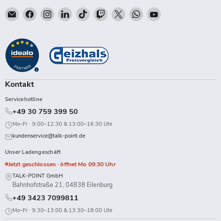
Email
Finden
Finden
Finden
Finden
Finden
Finden
Finden
Finden
Talk-
Sie
Sie
Sie
Sie
Sie
Sie
Sie
Sie
Point
uns
uns
uns
uns
uns
uns
uns
uns
auf
auf
auf
auf
auf
auf
auf
auf
Facebook
Instagram
LinkedIn
TikTok
Twitch
X
WhatsApp
YouTube
Kontakt
Servicehotline
+49 30 759 399 50
Mo–Fr · 9:00–12:30 & 13:00–16:30 Uhr
kundenservice@talk-point.de
Unser Ladengeschäft
Jetzt geschlossen · öffnet Mo 09:30 Uhr
TALK-POINT GmbH
Bahnhofstraße 21, 04838 Eilenburg
+49 3423 7099811
Mo–Fr · 9:30–13:00 & 13:30–18:00 Uhr