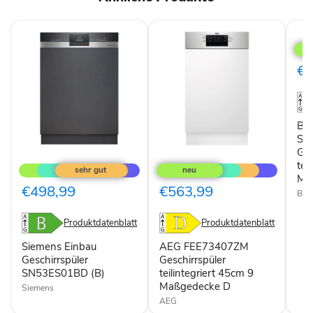
Bos
Seri
2
SPI
€4
Gesc
teil
45c
9
Maß
Bos
F
SP
Ges
Siemens
AEG
Einbau
FEE73407ZM
tei
Geschirrspüler
Geschirrspüler
Ma
SN53ES01BD
teilintegriert
€498,99
€563,99
Bos
(B)
45cm
9
Maßgedecke
Produktdatenblatt
Produktdatenblatt
D
Siemens Einbau
AEG FEE73407ZM
Geschirrspüler
Geschirrspüler
SN53ES01BD (B)
teilintegriert 45cm 9
Maßgedecke D
Siemens
AEG