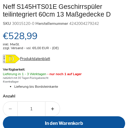
Neff S145HTS01E Geschirrspüler
teilintegriert 60cm 13 Maßgedecke D
SKU
30015120-0
Herstellernummer
4242004279242
Aktueller Preis
€528,99
inkl. MwSt.
zzgl. Versand - vsl. 65,00
EUR
- (DE)
Produktdatenblatt
Verfügbarkeit:
Verfügbar
Lieferung in 1 - 3 Werktagen
- nur noch 1 auf Lager
-
natürlich mit 30 Tagen Rückgaberecht
#zentrallager
Lieferung bis Bordsteinkante
Anzahl
In den Warenkorb