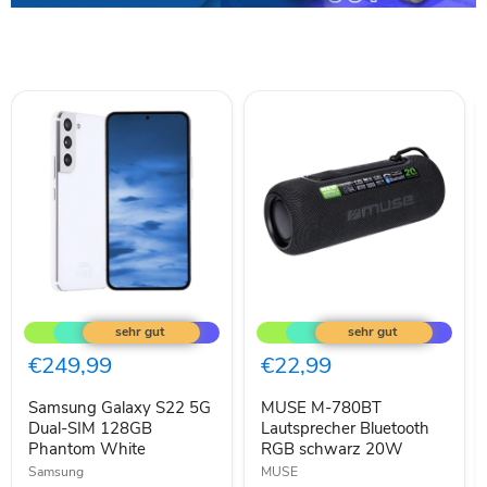
Samsung
MUSE
Galaxy
M-
S22
780BT
5G
Lautsprecher
€249,99
€22,99
Dual-
Bluetooth
SIM
RGB
Samsung Galaxy S22 5G
MUSE M-780BT
128GB
schwarz
Phantom
Dual-SIM 128GB
20W
Lautsprecher Bluetooth
White
Phantom White
RGB schwarz 20W
Samsung
MUSE