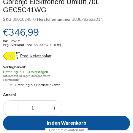
Gorenje Elektroherd Umluft,70L
GEC5C41WG
SKU
30010245-0
Herstellernummer
3838782622014
Aktueller Preis
€346,99
inkl. MwSt.
zzgl. Versand - vsl. 65,00
EUR
- (DE)
Produktdatenblatt
Verfügbarkeit:
Verfügbar
Lieferung in 1 - 3 Werktagen
-
natürlich mit 30 Tagen Rückgaberecht
#zentrallager
Lieferung bis Bordsteinkante
Anzahl
In den Warenkorb