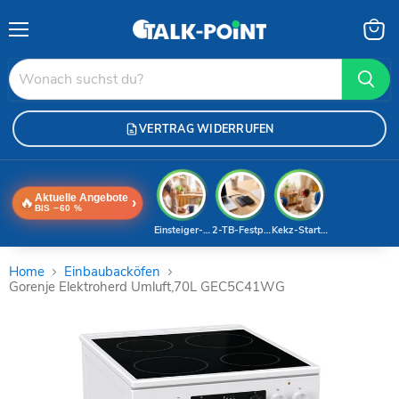
Menü
Waren
anzei
VERTRAG WIDERRUFEN
Aktuelle Angebote
🔥
›
BIS −60 %
Einsteiger-Handy
2-TB-Festplatte
Kekz-Starterset
Home
Einbaubacköfen
Gorenje Elektroherd Umluft,70L GEC5C41WG