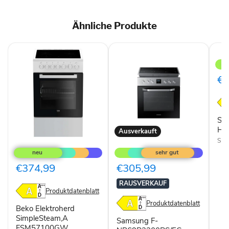
Ähnliche Produkte
Sie
Ein
HE1
Edel
€2
Si
HE
Ausverkauft
Beko
Samsung
Sie
Elektroherd
F-
SimpleSteam,A
NB69R3300RS/EG
FSM57100GW
Backofen
€374,99
€305,99
RAUSVERKAUF
Produktdatenblatt
Produktdatenblatt
Beko Elektroherd
SimpleSteam,A
Samsung F-
FSM57100GW