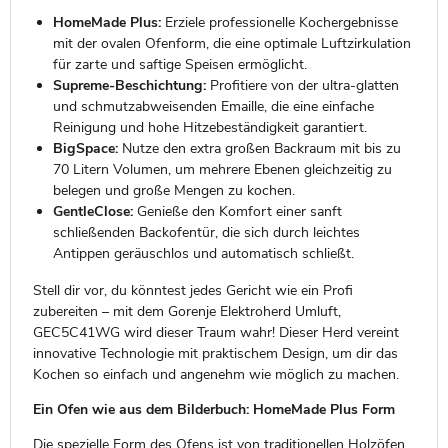
HomeMade Plus:
Erziele professionelle Kochergebnisse
mit der ovalen Ofenform, die eine optimale Luftzirkulation
für zarte und saftige Speisen ermöglicht.
Supreme-Beschichtung:
Profitiere von der ultra-glatten
und schmutzabweisenden Emaille, die eine einfache
Reinigung und hohe Hitzebeständigkeit garantiert.
BigSpace:
Nutze den extra großen Backraum mit bis zu
70 Litern Volumen, um mehrere Ebenen gleichzeitig zu
belegen und große Mengen zu kochen.
GentleClose:
Genieße den Komfort einer sanft
schließenden Backofentür, die sich durch leichtes
Antippen geräuschlos und automatisch schließt.
Stell dir vor, du könntest jedes Gericht wie ein Profi
zubereiten – mit dem Gorenje Elektroherd Umluft,
GEC5C41WG wird dieser Traum wahr! Dieser Herd vereint
innovative Technologie mit praktischem Design, um dir das
Kochen so einfach und angenehm wie möglich zu machen.
Ein Ofen wie aus dem Bilderbuch: HomeMade Plus Form
Die spezielle Form des Ofens ist von traditionellen Holzöfen