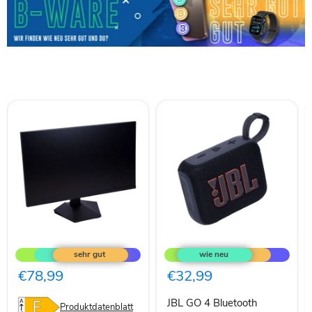
KOORUI
JBL
Gaming
GO
Monitor
4
27
Bluetooth
€78,99
€32,99
Zoll,
Lautsprecher
165Hz,
Schwarz
JBL GO 4 Bluetooth
FHD(1920×108
Produktdatenblatt