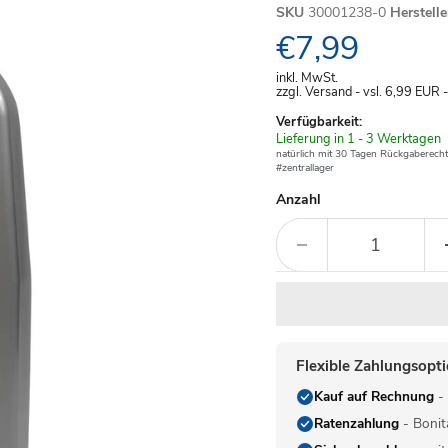
SKU
30001238-0
Herstell
Aktueller Pre
€7,99
inkl. MwSt.
zzgl. Versand - vsl. 6,99
EUR
Verfügbarkeit:
Verfügbar
Lieferung in 1 - 3 Werktagen
-
natürlich mit 30 Tagen Rückgaberecht
#zentrallager
Anzahl
Flexible Zahlungsopt
Kauf auf Rechnung
- 
Ratenzahlung
- Bonit