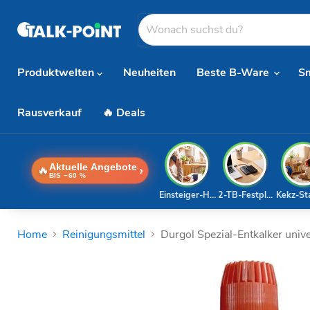
Produktwelten
Neuheiten
Beste B-Ware
S
Rausverkauf
🔥 Deals
Aktuelle Angebote
🔥
›
BIS −60 %
Einsteiger-Handy
2-TB-Festplatte
Kekz-St
Home
Reinigungsmittel
Durgol Spezial-Entkalker uni