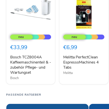
Bosch
Melitta
TCZ8004A
PerfectClean
Kaffeemaschinenteil
EspressoMachines
&
4
€33,99
€6,99
-
Tabs
zubehör
Pflege-
Bosch TCZ8004A
Melitta PerfectClean
und
Kaffeemaschinenteil & -
EspressoMachines 4
Wartungset
zubehör Pflege- und
Tabs
Wartungset
Melitta
Bosch
PASSENDE RATGEBER