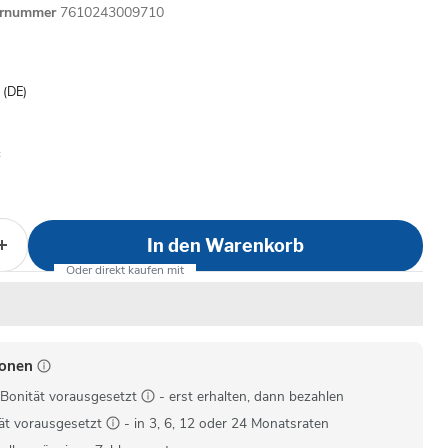
ernummer
7610243009710
is
- (DE)
In den Warenkorb
ionen
Bonität vorausgesetzt
- erst erhalten, dann bezahlen
ät vorausgesetzt
- in 3, 6, 12 oder 24 Monatsraten