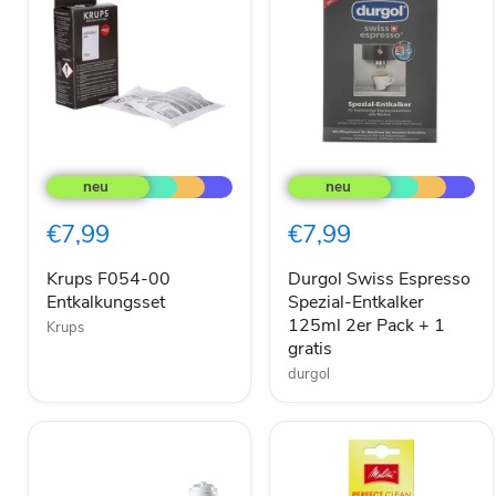
Krups
Durgol
F054-
Swiss
00
Espresso
Entkalkungsset
Spezial-
€7,99
€7,99
Entkalker
125ml
2er
Krups F054-00
Durgol Swiss Espresso
Pack
Entkalkungsset
Spezial-Entkalker
+
125ml 2er Pack + 1
Krups
1
gratis
gratis
durgol