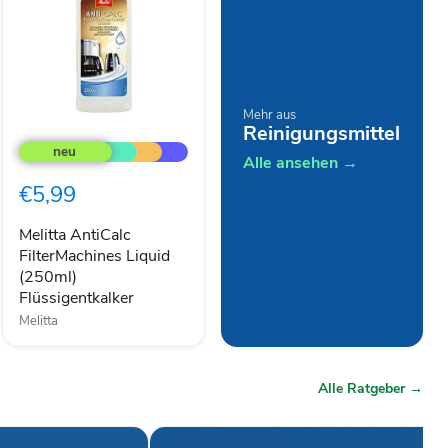
Mehr aus
Melitta
Reinigungsmittel
AntiCalc
FilterMachines
Alle ansehen →
Liquid
€5,99
(250ml)
Flüssigentkalker
Melitta AntiCalc
FilterMachines Liquid
(250ml)
Flüssigentkalker
Melitta
Alle Ratgeber →