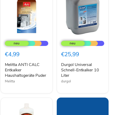
Melitta
Durgol
ANTI
Universal
CALC
Schnell-
Entkalker
Entkalker
€4,99
€25,99
Haushaltsgeräte
10
Puder
Liter
Melitta ANTI CALC
Durgol Universal
Entkalker
Schnell-Entkalker 10
Haushaltsgeräte Puder
Liter
Melitta
durgol