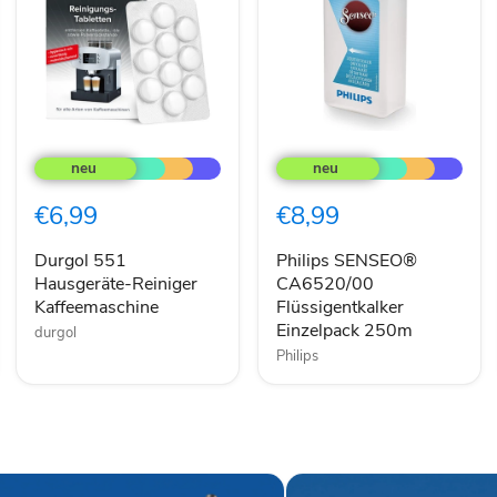
Durgol
Philips
551
SENSEO®
Hausgeräte-
CA6520/00
Reiniger
Flüssigentkalker
€6,99
€8,99
Kaffeemaschine
Einzelpack
250m
Durgol 551
Philips SENSEO®
Hausgeräte-Reiniger
CA6520/00
Kaffeemaschine
Flüssigentkalker
Einzelpack 250m
durgol
Philips