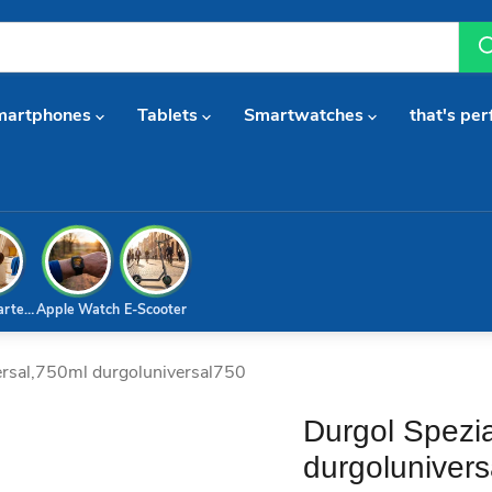
martphones
Tablets
Smartwatches
that's per
arterset
Apple Watch
E-Scooter
versal,750ml durgoluniversal750
Durgol Spezia
durgoluniver