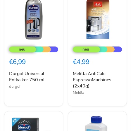
Durgol
Melitta
Universal
AntiCalc
Entkalker
EspressoMachines
750
(2x40g)
€6,99
€4,99
ml
Durgol Universal
Melitta AntiCalc
Entkalker 750 ml
EspressoMachines
(2x40g)
durgol
Melitta