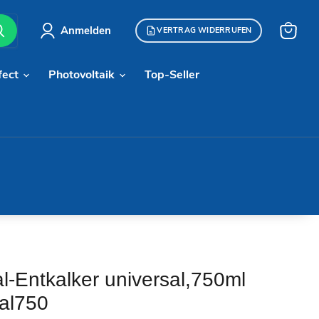
Anmelden
VERTRAG WIDERRUFEN
Warenk
anzeige
fect
Photovoltaik
Top-Seller
l-Entkalker universal,750ml
sal750