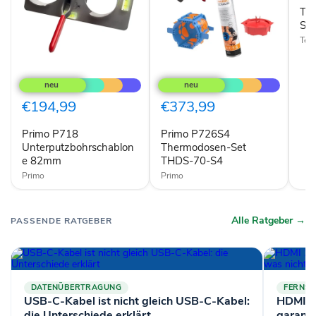
Tec
Sa
Tec
Primo
Primo
P718
P726S4
Unterputzbohrschablone
Thermodosen-
82mm
Set
€194,99
€373,99
THDS-
70-
Primo P718
Primo P726S4
S4
Unterputzbohrschablon
Thermodosen-Set
e 82mm
THDS-70-S4
Primo
Primo
Alle Ratgeber →
PASSENDE RATGEBER
DATENÜBERTRAGUNG
FERNSE
USB-C-Kabel ist nicht gleich USB-C-Kabel:
HDMI 2
die Unterschiede erklärt
garanti