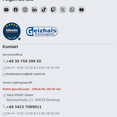
Email
Finden
Finden
Finden
Finden
Finden
Finden
Finden
Finden
Talk-
Sie
Sie
Sie
Sie
Sie
Sie
Sie
Sie
Point
uns
uns
uns
uns
uns
uns
uns
uns
auf
auf
auf
auf
auf
auf
auf
auf
Facebook
Instagram
LinkedIn
TikTok
Twitch
X
WhatsApp
YouTube
Kontakt
Servicehotline
+49 30 759 399 50
Mo–Fr · 9:00–12:30 & 13:00–16:30 Uhr
kundenservice@talk-point.de
Unser Ladengeschäft
Jetzt geschlossen · öffnet Mo 09:30 Uhr
TALK-POINT GmbH
Bahnhofstraße 21, 04838 Eilenburg
+49 3423 7099811
Mo–Fr · 9:30–13:00 & 13:30–18:00 Uhr