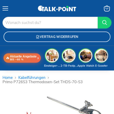
Menü
Waren
anzei
VERTRAG WIDERRUFEN
Aktuelle Angebote
🔥
›
BIS −60 %
Einsteiger-Handy
2-TB-Festplatte
Apple Watch
E-Scooter
Home
Kabelführungen
Primo P726S3 Thermodosen-Set THDS-70-S3