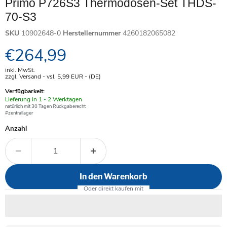
Primo P726S3 Thermodosen-Set THDS-
70-S3
SKU
10902648-0
Herstellernummer
4260182065082
Aktueller Preis
€264,99
inkl. MwSt.
zzgl. Versand - vsl. 5,99
EUR
- (DE)
Verfügbarkeit:
Verfügbar
Lieferung in 1 - 2 Werktagen
-
natürlich mit 30 Tagen Rückgaberecht
#zentrallager
Anzahl
In den Warenkorb