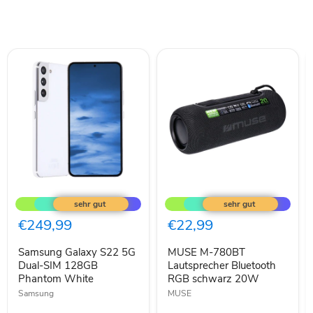
Samsung
MUSE
Galaxy
M-
S22
780BT
5G
Lautsprecher
€249,99
€22,99
Dual-
Bluetooth
SIM
RGB
Samsung Galaxy S22 5G
MUSE M-780BT
128GB
schwarz
Phantom
Dual-SIM 128GB
20W
Lautsprecher Bluetooth
White
Phantom White
RGB schwarz 20W
Samsung
MUSE