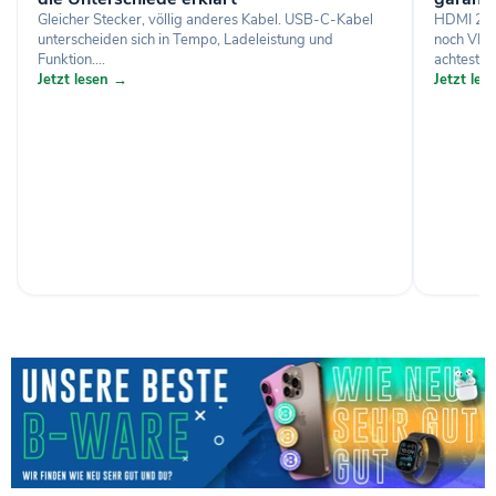
Gleicher Stecker, völlig anderes Kabel. USB-C-Kabel
HDMI 2.1
unterscheiden sich in Tempo, Ladeleistung und
noch VRR
Funktion....
achtest, w
Jetzt lesen →
Jetzt le