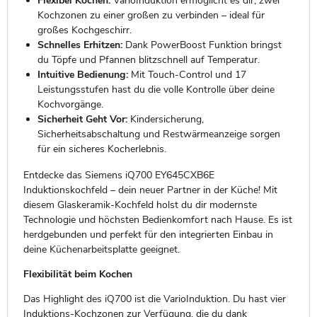
Flexibel Kochen:
VarioInduktion ermöglicht es dir, zwei
Kochzonen zu einer großen zu verbinden – ideal für
großes Kochgeschirr.
Schnelles Erhitzen:
Dank PowerBoost Funktion bringst
du Töpfe und Pfannen blitzschnell auf Temperatur.
Intuitive Bedienung:
Mit Touch-Control und 17
Leistungsstufen hast du die volle Kontrolle über deine
Kochvorgänge.
Sicherheit Geht Vor:
Kindersicherung,
Sicherheitsabschaltung und Restwärmeanzeige sorgen
für ein sicheres Kocherlebnis.
Entdecke das Siemens iQ700 EY645CXB6E
Induktionskochfeld – dein neuer Partner in der Küche! Mit
diesem Glaskeramik-Kochfeld holst du dir modernste
Technologie und höchsten Bedienkomfort nach Hause. Es ist
herdgebunden und perfekt für den integrierten Einbau in
deine Küchenarbeitsplatte geeignet.
Flexibilität beim Kochen
Das Highlight des iQ700 ist die VarioInduktion. Du hast vier
Induktions-Kochzonen zur Verfügung, die du dank