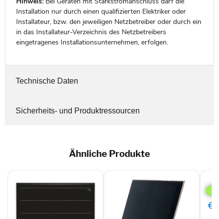
Hinweis:
Bei Geräten mit Starkstromanschluss darf die
Installation nur durch einen qualifizierten Elektriker oder
Installateur, bzw. den jeweiligen Netzbetreiber oder durch ein
in das Installateur-Verzeichnis des Netzbetreibers
eingetragenes Installationsunternehmen, erfolgen.
Technische Daten
Sicherheits- und Produktressourcen
Ähnliche Produkte
Sie
EX8
Koch
Sch
€9
Edel
Inte