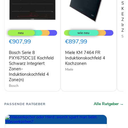
Si
Zon
Indu
Koc
4
Ede
Zone
Zo
Ind
Bosch
Miele
Zon
Serie
KM
8
7464
Sie
PXY675DC1E
FR
€907,99
€897,99
Kochfeld
Induktionskochfeld
Schwarz
4
Bosch Serie 8
Miele KM 7464 FR
Integriert
Kochzonen
Zonen-
PXY675DC1E Kochfeld
Induktionskochfeld 4
Induktionskochfeld
Schwarz Integriert
Kochzonen
4
Zonen-
Miele
Zone(n)
Induktionskochfeld 4
Zone(n)
Bosch
Alle Ratgeber →
PASSENDE RATGEBER