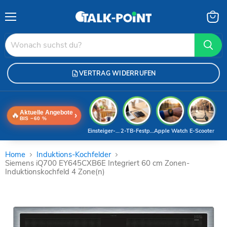
Menü
Waren
anzei
VERTRAG WIDERRUFEN
Aktuelle Angebote
🔥
›
BIS −60 %
Einsteiger-Handy
2-TB-Festplatte
Apple Watch
E-Scooter
Home
Induktions-Kochfelder
Siemens iQ700 EY645CXB6E Integriert 60 cm Zonen-
Induktionskochfeld 4 Zone(n)