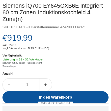
Siemens iQ700 EY645CXB6E Integriert
60 cm Zonen-Induktionskochfeld 4
Zone(n)
SKU
10901436-0
Herstellernummer
4242003934821
Aktueller Preis
€919,99
inkl. MwSt.
zzgl. Versand - vsl. 5,99
EUR
- (DE)
Verfügbarkeit:
Verfügbar
Lieferung in 31 - 32 Werktagen
-
natürlich mit 30 Tagen Rückgaberecht
#zentrallager
Anzahl
In den Warenkorb