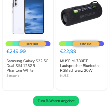
Samsung
MUSE
Galaxy
M-
S22
780BT
5G
Lautsprecher
€249,99
€22,99
Dual-
Bluetooth
SIM
RGB
Samsung Galaxy S22 5G
MUSE M-780BT
128GB
schwarz
Phantom
Dual-SIM 128GB
20W
Lautsprecher Bluetooth
White
Phantom White
RGB schwarz 20W
Samsung
MUSE
Zum B-Waren Angebot