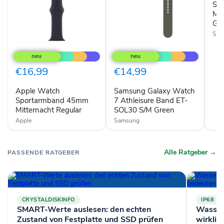
Sa
Wat
Gre
M/L
Gr
Sam
Apple
Samsung
Watch
Galaxy
Sportarmband
Watch
45mm
7
€16,99
€14,99
Mitternacht
Athleisure
Regular
Band
Apple Watch
Samsung Galaxy Watch
ET-
Sportarmband 45mm
SOL30
7 Athleisure Band ET-
S/M
Mitternacht Regular
SOL30 S/M Green
Green
Apple
Samsung
Alle Ratgeber →
PASSENDE RATGEBER
CRYSTALDISKINFO
IP68
SMART-Werte auslesen: den echten
Wasserd
Zustand von Festplatte und SSD prüfen
wirklic