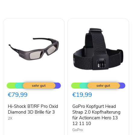
Hi-
GoPro
Shock
Kopfgurt
BT/RF
Head
Pro
Strap
€79,99
€19,99
Oxid
2.0
Diamond
Kopfhalterung
Hi-Shock BT/RF Pro Oxid
GoPro Kopfgurt Head
3D
für
Brille
Diamond 3D Brille für 3
Actioncam
Strap 2.0 Kopfhalterung
für
Hero
für Actioncam Hero 13
2X
3
13
12 11 10
12
GoPro
11