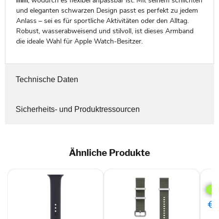
mm
, wodurch es flexibel anpassbar ist. Mit seinem schlichten
und eleganten schwarzen Design passt es perfekt zu jedem
Anlass – sei es für sportliche Aktivitäten oder den Alltag.
Robust, wasserabweisend und stilvoll, ist dieses Armband
die ideale Wahl für Apple Watch-Besitzer.
Technische Daten
Sicherheits- und Produktressourcen
Ähnliche Produkte
Sam
Fabr
Ban
M/L
€1
für
Gala