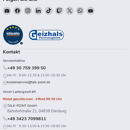
Email
Finden
Finden
Finden
Finden
Finden
Finden
Finden
Finden
Talk-
Sie
Sie
Sie
Sie
Sie
Sie
Sie
Sie
Point
uns
uns
uns
uns
uns
uns
uns
uns
auf
auf
auf
auf
auf
auf
auf
auf
Facebook
Instagram
LinkedIn
TikTok
Twitch
X
WhatsApp
YouTube
Kontakt
Servicehotline
+49 30 759 399 50
Mo–Fr · 9:00–12:30 & 13:00–16:30 Uhr
kundenservice@talk-point.de
Unser Ladengeschäft
Jetzt geschlossen · öffnet 09:30 Uhr
TALK-POINT GmbH
Bahnhofstraße 21, 04838 Eilenburg
+49 3423 7099811
Mo–Fr · 9:30–13:00 & 13:30–18:00 Uhr