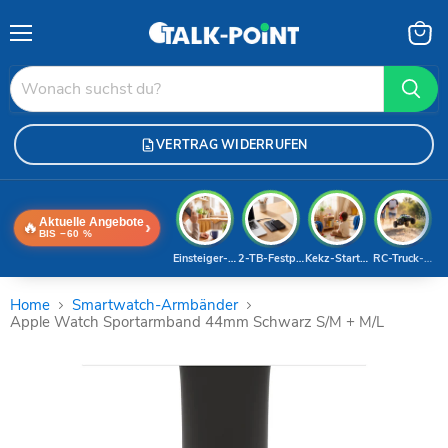
Menü
Waren
anzei
VERTRAG WIDERRUFEN
Aktuelle Angebote
🔥
›
BIS −60 %
Einsteiger-Handy
2-TB-Festplatte
Kekz-Starterset
RC-Truck-Dea
Home
Smartwatch-Armbänder
Apple Watch Sportarmband 44mm Schwarz S/M + M/L