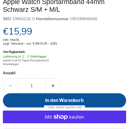
Apple Watch Sportarmband 44mm
Schwarz S/M + M/L
SKU
10804226-0
Herstellernummer
190198848406
Aktueller Preis
€15,99
inkl. MwSt.
zzgl. Versand - vsl. 5,99
EUR
- (DE)
Verfügbarkeit:
Verfügbar
Lieferung in 1 - 2 Werktagen
-
natürlich mit 30 Tagen Rückgaberecht
#zentrallager
Anzahl
In den Warenkorb