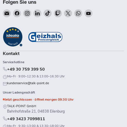
Folgen Sie uns
Email
Finden
Finden
Finden
Finden
Finden
Finden
Finden
Finden
Talk-
Sie
Sie
Sie
Sie
Sie
Sie
Sie
Sie
Point
uns
uns
uns
uns
uns
uns
uns
uns
auf
auf
auf
auf
auf
auf
auf
auf
Facebook
Instagram
LinkedIn
TikTok
Twitch
X
WhatsApp
YouTube
Kontakt
Servicehotline
+49 30 759 399 50
Mo–Fr · 9:00–12:30 & 13:00–16:30 Uhr
kundenservice@talk-point.de
Unser Ladengeschäft
Jetzt geschlossen · öffnet morgen 09:30 Uhr
TALK-POINT GmbH
Bahnhofstraße 21, 04838 Eilenburg
+49 3423 7099811
Mo–Fr · 9:30–13:00 & 13:30–18:00 Uhr