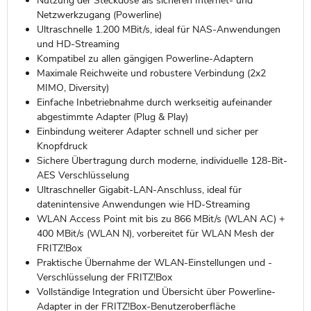
Nutzung der Steckdose als sicheren Internet- und
Netzwerkzugang (Powerline)
Ultraschnelle 1.200 MBit/s, ideal für NAS-Anwendungen
und HD-Streaming
Kompatibel zu allen gängigen Powerline-Adaptern
Maximale Reichweite und robustere Verbindung (2x2
MIMO, Diversity)
Einfache Inbetriebnahme durch werkseitig aufeinander
abgestimmte Adapter (Plug & Play)
Einbindung weiterer Adapter schnell und sicher per
Knopfdruck
Sichere Übertragung durch moderne, individuelle 128-Bit-
AES Verschlüsselung
Ultraschneller Gigabit-LAN-Anschluss, ideal für
datenintensive Anwendungen wie HD-Streaming
WLAN Access Point mit bis zu 866 MBit/s (WLAN AC) +
400 MBit/s (WLAN N), vorbereitet für WLAN Mesh der
FRITZ!Box
Praktische Übernahme der WLAN-Einstellungen und -
Verschlüsselung der FRITZ!Box
Vollständige Integration und Übersicht über Powerline-
Adapter in der FRITZ!Box-Benutzeroberfläche