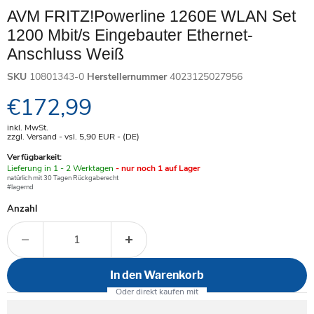
AVM FRITZ!Powerline 1260E WLAN Set
1200 Mbit/s Eingebauter Ethernet-
Anschluss Weiß
SKU
10801343-0
Herstellernummer
4023125027956
Aktueller Preis
€172,99
inkl. MwSt.
zzgl. Versand - vsl. 5,90
EUR
- (DE)
Verfügbarkeit:
Verfügbar
Lieferung in 1 - 2 Werktagen
- nur noch 1 auf Lager
-
natürlich mit 30 Tagen Rückgaberecht
#lagernd
Anzahl
In den Warenkorb