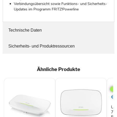
Verbindungsübersicht sowie Funktions- und Sicherheits-
Updates im Programm FRITZ!Powerline
Technische Daten
Sicherheits- und Produktressourcen
Ähnliche Produkte
Ubiq
U7
Lon
Ran
€1
730
Mbit
Ubi
Wei
Pow
730
over
Pow