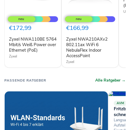
Ethe
(Po
(PoE
Ubiq
Zyxel
Zyxel
NWA110BE
NWA210AXv2
5764
802.11ax
Mbit/s
WiFi
€172,99
€166,99
Weiß
6
Power
NebulaFlex
Zyxel NWA110BE 5764
Zyxel NWA210AXv2
over
Indoor
Ethernet
Mbit/s Weiß Power over
AccessPoint
802.11ax WiFi 6
(PoE)
Ethernet (PoE)
NebulaFlex Indoor
AccessPoint
Zyxel
Zyxel
Alle Ratgeber →
PASSENDE RATGEBER
AVM
Fritzb
schnell
Langsame
Aufstellu