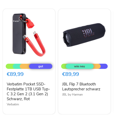
Verbatim
JBL
Pocket
Flip
SSD-
7
Festplatte
Bluetooth
€89,99
€89,99
1TB
Lautsprecher
USB
schwarz
Verbatim Pocket SSD-
JBL Flip 7 Bluetooth
Typ-
C
Festplatte 1TB USB Typ-
Lautsprecher schwarz
3.2
C 3.2 Gen 2 (3.1 Gen 2)
JBL by Harman
Gen
Schwarz, Rot
2
Verbatim
(3.1
Gen
2)