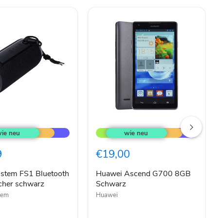
Huawei
Ascend
G700
h
8GB
9
€19,00
cher
Schwarz
istem FS1 Bluetooth
Huawei Ascend G700 8GB
cher schwarz
Schwarz
tem
Huawei