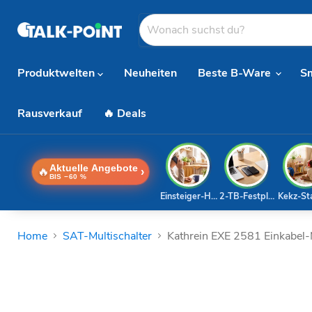
Produktwelten
Neuheiten
Beste B-Ware
S
Rausverkauf
🔥 Deals
Aktuelle Angebote
🔥
›
BIS −60 %
Einsteiger-Handy
2-TB-Festplatte
Kekz-St
Home
SAT-Multischalter
Kathrein EXE 2581 Einkabel-M