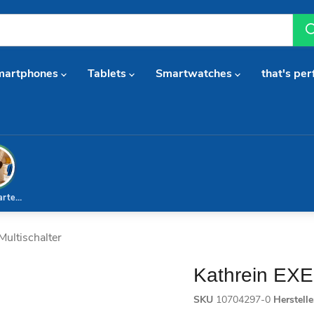
martphones
Tablets
Smartwatches
that's per
arterset
ultischalter
Kathrein EXE 
SKU
10704297-0
Herstell