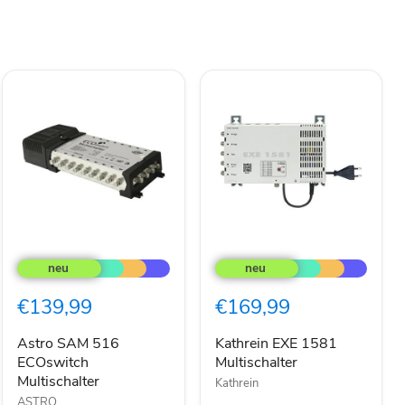
Astro
Kathrein
SAM
EXE
516
1581
ECOswitch
Multischalter
€139,99
€169,99
Multischalter
Astro SAM 516
Kathrein EXE 1581
ECOswitch
Multischalter
Multischalter
Kathrein
ASTRO