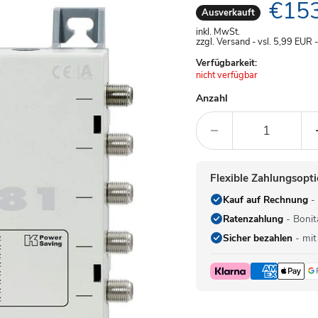
Aktue
€153
Ausverkauft
inkl. MwSt.
zzgl. Versand - vsl. 5,99
EUR
Verfügbarkeit:
Achtung:
nicht verfügbar
Anzahl
Flexible Zahlungsopt
Kauf auf Rechnung
- 
Ratenzahlung
- Bonit
Sicher bezahlen
- mit