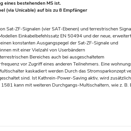
ng eines bestehenden MS ist.
el (via Unicable) auf bis zu 8 Empfänger
von Sat-ZF-Signalen (vier SAT-Ebenen) und terrestrischen Signal
Modellen Einkabelbefehlssatz EN 50494 und der neue, erweiter
r einen konstanten Ausgangspegel der Sat-ZF-Signale und
können mit einer Vielzahl von Userbändern
terrestrischen Bereiches auch bei ausgeschaltetem
frequenz vor Zugriff eines anderen Teilnehmers. Eine wohnung
 Multischalter kaskadiert werden Durch das Stromsparkonzept ve
geschaltet sind. Ist Kathrein-Power-Saving aktiv, wird zusätzl
XE 1581 kann mit weiteren Durchgangs-Multischaltern, wie z.