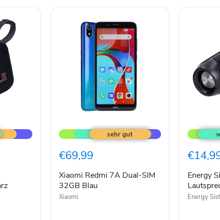
Xiaomi
Energy
Redmi
Sistem
7A
FS1
Dual-
Bluetoot
€69,99
€14,9
SIM
Lautspre
32GB
schwarz
Blau
Xiaomi Redmi 7A Dual-SIM
Energy S
rz
32GB Blau
Lautspre
Xiaomi
Energy Sis