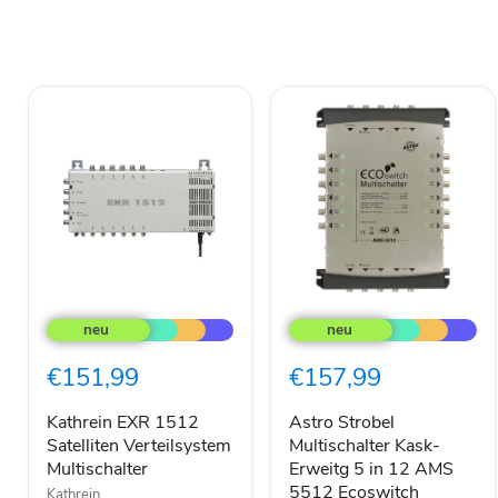
Kathrein
Astro
EXR
Strobel
1512
Multischalter
Satelliten
Kask-
€151,99
€157,99
Verteilsystem
Erweitg
Multischalter
5
in
Kathrein EXR 1512
Astro Strobel
12
Satelliten Verteilsystem
Multischalter Kask-
AMS
Multischalter
Erweitg 5 in 12 AMS
5512
5512 Ecoswitch
Kathrein