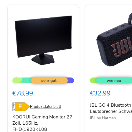
KOORUI
JBL
Gaming
GO
Monitor
4
27
Bluetooth
€78,99
€32,99
Zoll,
Lautsprecher
165Hz,
Schwarz
FHD(1920×108
JBL GO 4 Bluetooth
Produktdatenblatt
Lautsprecher Schwa
KOORUI Gaming Monitor 27
JBL by Harman
Zoll, 165Hz,
FHD(1920×108