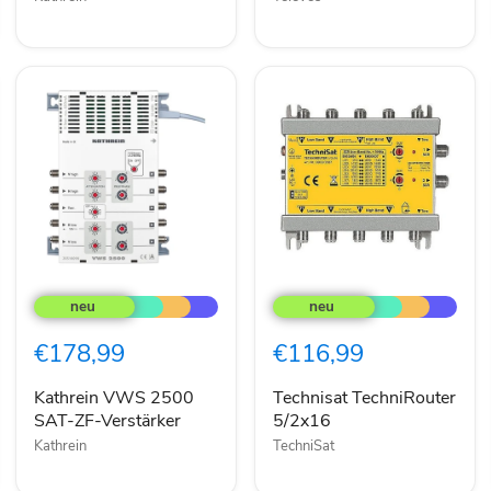
Kathrein
Technisat
VWS
TechniRouter
2500
5/2x16
SAT-
€178,99
€116,99
ZF-
Verstärker
Kathrein VWS 2500
Technisat TechniRouter
SAT-ZF-Verstärker
5/2x16
Kathrein
TechniSat