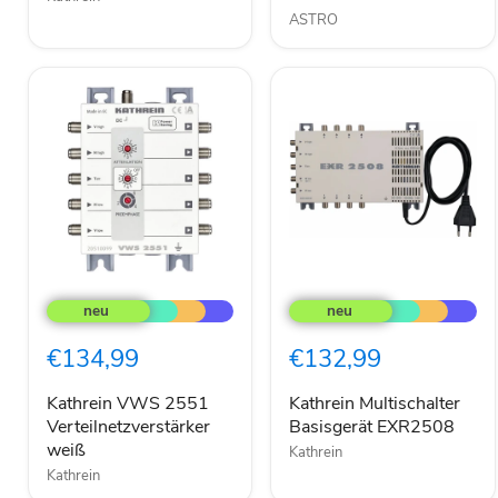
Ecoswitch
ASTRO
Kathrein
Kathrein
VWS
Multischalter
2551
Basisgerät
Verteilnetzverstärker
EXR2508
€134,99
€132,99
weiß
Kathrein VWS 2551
Kathrein Multischalter
Verteilnetzverstärker
Basisgerät EXR2508
weiß
Kathrein
Kathrein