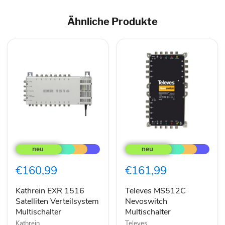
Ähnliche Produkte
Kathrein
Televes
EXR
MS512C
1516
Nevoswitch
Satelliten
Multischalter
€160,99
€161,99
Verteilsystem
Multischalter
Kathrein EXR 1516
Televes MS512C
Satelliten Verteilsystem
Nevoswitch
Multischalter
Multischalter
Kathrein
Televes