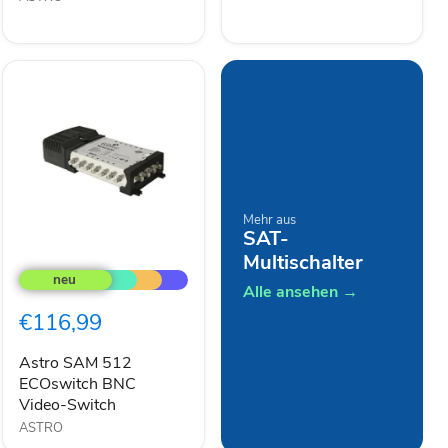
Mehr aus
SAT-
Astro
Multischalter
SAM
512
Alle ansehen →
ECOswitch
€116,99
BNC
Video-
Switch
Astro SAM 512
ECOswitch BNC
Video-Switch
ASTRO