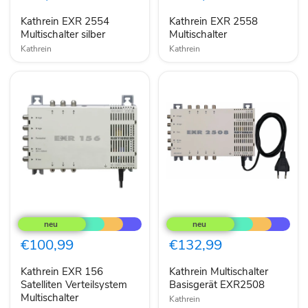
silber
Kathrein EXR 2554
Kathrein EXR 2558
Multischalter silber
Multischalter
Kathrein
Kathrein
Kathrein
Kathrein
EXR
Multischalter
156
Basisgerät
Satelliten
EXR2508
€100,99
€132,99
Verteilsystem
Multischalter
Kathrein EXR 156
Kathrein Multischalter
Satelliten Verteilsystem
Basisgerät EXR2508
Multischalter
Kathrein