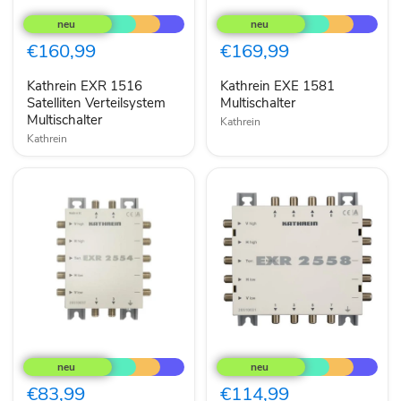
Kathrein
Kathrein
EXR
EXE
1516
1581
Satelliten
Multischalter
€160,99
€169,99
Verteilsystem
Multischalter
Kathrein EXR 1516
Kathrein EXE 1581
Satelliten Verteilsystem
Multischalter
Multischalter
Kathrein
Kathrein
Kathrein
Kathrein
EXR
EXR
2554
2558
Multischalter
Multischalter
€83,99
€114,99