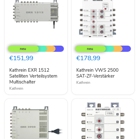
Kathrein
Kathrein
EXR
VWS
1512
2500
Satelliten
SAT-
€151,99
€178,99
Verteilsystem
ZF-
Multischalter
Verstärker
Kathrein EXR 1512
Kathrein VWS 2500
Satelliten Verteilsystem
SAT-ZF-Verstärker
Multischalter
Kathrein
Kathrein