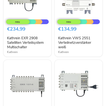
Kathrein
Kathrein
EXR
VWS
2908
2551
Satelliten
Verteilnetzverstärker
€234,99
€134,99
Verteilsystem
weiß
Multischalter
Kathrein EXR 2908
Kathrein VWS 2551
Satelliten Verteilsystem
Verteilnetzverstärker
Multischalter
weiß
Kathrein
Kathrein