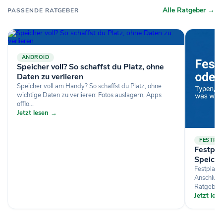
Alle Ratgeber →
PASSENDE RATGEBER
ANDROID
Speicher voll? So schaffst du Platz, ohne
Daten zu verlieren
Speicher voll am Handy? So schaffst du Platz, ohne
wichtige Daten zu verlieren: Fotos auslagern, Apps
offlo...
Jetzt lesen →
FESTPL
Festpl
Speich
Festplat
Anschluss
Ratgeber.
Jetzt le