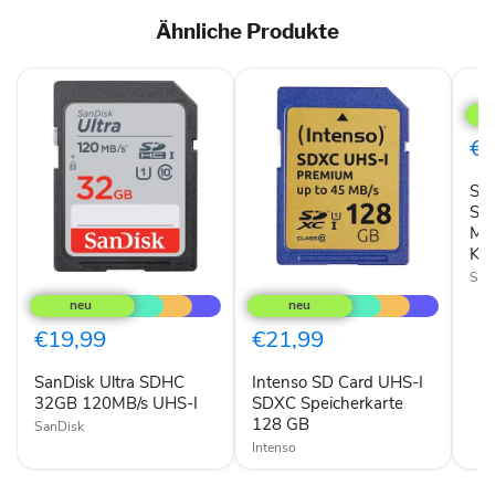
Ähnliche Produkte
San
Ultr
A1
64
€2
GB
Spei
San
Mic
UHS
Spe
I
Mi
Klas
Kla
10
San
SanDisk
Intenso
Ultra
SD
SDHC
Card
32GB
UHS-
€19,99
€21,99
120MB/s
I
UHS-
SDXC
SanDisk Ultra SDHC
Intenso SD Card UHS-I
I
Speicherkarte
32GB 120MB/s UHS-I
128
SDXC Speicherkarte
GB
128 GB
SanDisk
Intenso