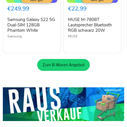
S22
780BT
5G
Lautsprecher
€249,99
€22,99
Dual-
Bluetooth
SIM
RGB
Samsung Galaxy S22 5G
MUSE M-780BT
128GB
schwarz
Phantom
Dual-SIM 128GB
20W
Lautsprecher Bluetooth
White
Phantom White
RGB schwarz 20W
Samsung
MUSE
Zum B-Waren Angebot