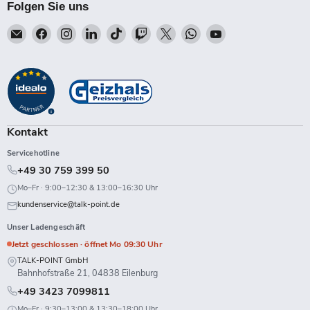
Folgen Sie uns
Email
Finden
Finden
Finden
Finden
Finden
Finden
Finden
Finden
Talk-
Sie
Sie
Sie
Sie
Sie
Sie
Sie
Sie
Point
uns
uns
uns
uns
uns
uns
uns
uns
auf
auf
auf
auf
auf
auf
auf
auf
Facebook
Instagram
LinkedIn
TikTok
Twitch
X
WhatsApp
YouTube
Kontakt
Servicehotline
+49 30 759 399 50
Mo–Fr · 9:00–12:30 & 13:00–16:30 Uhr
kundenservice@talk-point.de
Unser Ladengeschäft
Jetzt geschlossen · öffnet Mo 09:30 Uhr
TALK-POINT GmbH
Bahnhofstraße 21, 04838 Eilenburg
+49 3423 7099811
Mo–Fr · 9:30–13:00 & 13:30–18:00 Uhr