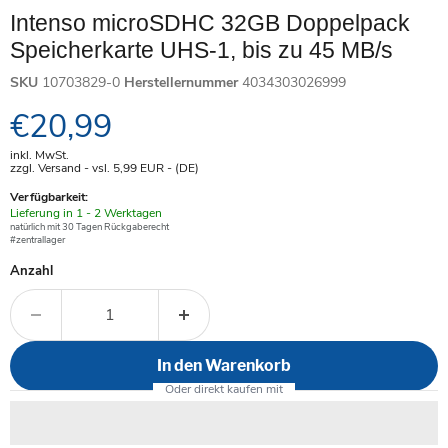
Intenso microSDHC 32GB Doppelpack
Speicherkarte UHS-1, bis zu 45 MB/s
SKU
10703829-0
Herstellernummer
4034303026999
Aktueller Preis
€20,99
inkl. MwSt.
zzgl. Versand - vsl. 5,99
EUR
- (DE)
Verfügbarkeit:
Verfügbar
Lieferung in 1 - 2 Werktagen
-
natürlich mit 30 Tagen Rückgaberecht
#zentrallager
Anzahl
In den Warenkorb