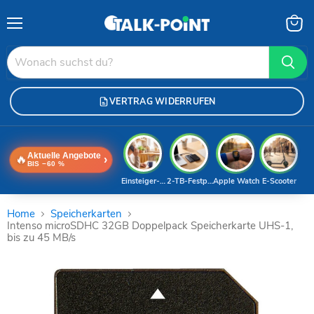
Menü
Waren
anzei
VERTRAG WIDERRUFEN
Aktuelle Angebote
🔥
›
BIS −60 %
Einsteiger-Handy
2-TB-Festplatte
Apple Watch
E-Scooter
Home
Speicherkarten
Intenso microSDHC 32GB Doppelpack Speicherkarte UHS-1,
bis zu 45 MB/s