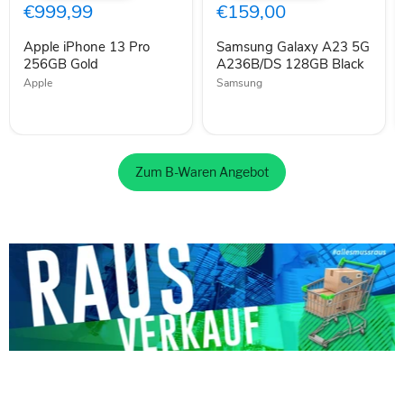
Pro
5G
€999,99
€159,00
256GB
A236B/DS
Gold
128GB
Apple iPhone 13 Pro
Samsung Galaxy A23 5G
Black
256GB Gold
A236B/DS 128GB Black
Apple
Samsung
Zum B-Waren Angebot