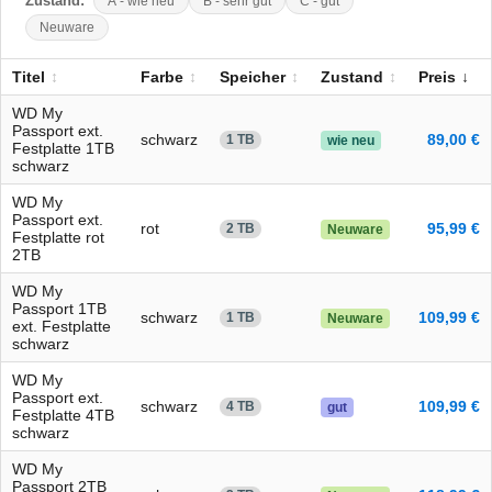
Zustand:
A - wie neu
B - sehr gut
C - gut
Neuware
Titel
Farbe
Speicher
Zustand
Preis
WD My
Passport ext.
schwarz
89,00 €
1 TB
wie neu
Festplatte 1TB
schwarz
WD My
Passport ext.
rot
95,99 €
2 TB
Neuware
Festplatte rot
2TB
WD My
Passport 1TB
schwarz
109,99 €
1 TB
Neuware
ext. Festplatte
schwarz
WD My
Passport ext.
schwarz
109,99 €
4 TB
gut
Festplatte 4TB
schwarz
WD My
Passport 2TB