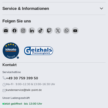
Service & Informationen
Folgen Sie uns
Email
Finden
Finden
Finden
Finden
Finden
Finden
Finden
Finden
Talk-
Sie
Sie
Sie
Sie
Sie
Sie
Sie
Sie
Point
uns
uns
uns
uns
uns
uns
uns
uns
auf
auf
auf
auf
auf
auf
auf
auf
Facebook
Instagram
LinkedIn
TikTok
Twitch
X
WhatsApp
YouTube
Kontakt
Servicehotline
+49 30 759 399 50
Mo–Fr · 9:00–12:30 & 13:00–16:30 Uhr
kundenservice@talk-point.de
Unser Ladengeschäft
Jetzt geöffnet · bis 13:00 Uhr