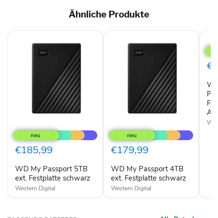
Ähnliche Produkte
Wes
Digi
My
Pas
€2
6TB
US
Wes
Fest
3.2
Pa
Gen
Fes
1
A
Typ
West
WD
WD
A
My
My
Passport
Passport
5TB
4TB
€185,99
€179,99
ext.
ext.
Festplatte
Festplatte
WD My Passport 5TB
WD My Passport 4TB
schwarz
schwarz
ext. Festplatte schwarz
ext. Festplatte schwarz
Western Digital
Western Digital