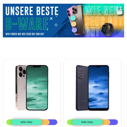
Apple
Samsung
iPhone
Galaxy
13
A23