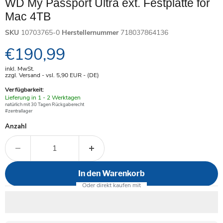
WD My Passport Ultra ext. Festplatte for
Mac 4TB
SKU
10703765-0
Herstellernummer
718037864136
Aktueller Preis
€190,99
inkl. MwSt.
zzgl. Versand - vsl. 5,90
EUR
- (DE)
Verfügbarkeit:
Verfügbar
Lieferung in 1 - 2 Werktagen
-
natürlich mit 30 Tagen Rückgaberecht
#zentrallager
Anzahl
In den Warenkorb