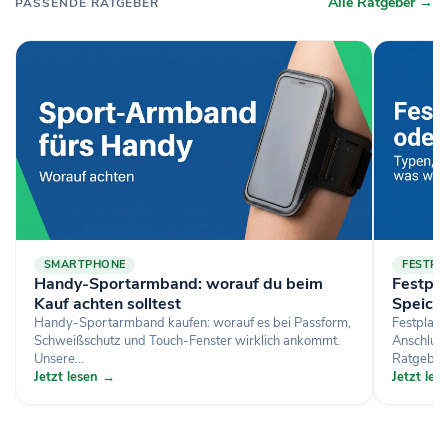
Alle Ratgeber →
PASSENDE RATGEBER
SMARTPHONE
FESTPL
Handy-Sportarmband: worauf du beim
Festpl
Kauf achten solltest
Speich
Handy-Sportarmband kaufen: worauf es bei Passform,
Festplat
Schweißschutz und Touch-Fenster wirklich ankommt.
Anschluss
Unsere...
Ratgeber.
Jetzt lesen →
Jetzt le