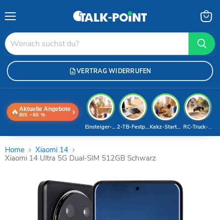
Menü
Waren
anzei
VERTRAG WIDERRUFEN
Aktuelle Angebote
🔥
›
BIS −60 %
Einsteiger-Handy
2-TB-Festplatte
Kekz-Starterset
RC-Truck-Dea
Home
Xiaomi 14
Xiaomi 14 Ultra 5G Dual-SIM 512GB Schwarz