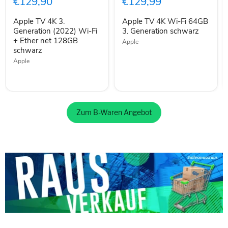
€129,90
€129,99
Generation
Fi 64GB
(2022)
3.
Apple TV 4K 3.
Apple TV 4K Wi-Fi 64GB
Wi-
Generation
Fi
Generation (2022) Wi-Fi
schwarz
3. Generation schwarz
+
+ Ether net 128GB
Apple
Ether
schwarz
net
Apple
128GB
schwarz
Zum B-Waren Angebot