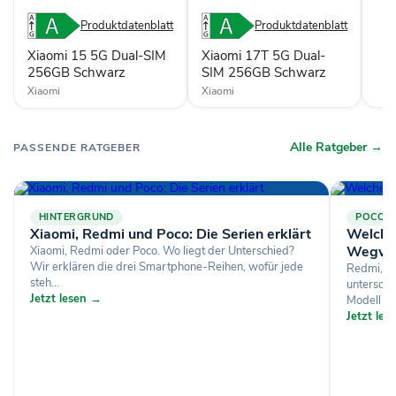
256GB
256GB
Schwarz
Schwarz
Produktdatenblatt
Produktdatenblatt
Xiaomi 15 5G Dual-SIM
Xiaomi 17T 5G Dual-
256GB Schwarz
SIM 256GB Schwarz
Xiaomi
Xiaomi
Alle Ratgeber →
PASSENDE RATGEBER
HINTERGRUND
POCO
Xiaomi, Redmi und Poco: Die Serien erklärt
Welches
Wegwe
Xiaomi, Redmi oder Poco. Wo liegt der Unterschied?
Wir erklären die drei Smartphone-Reihen, wofür jede
Redmi, Po
steh...
untersche
Jetzt lesen →
Modell zu 
Jetzt le