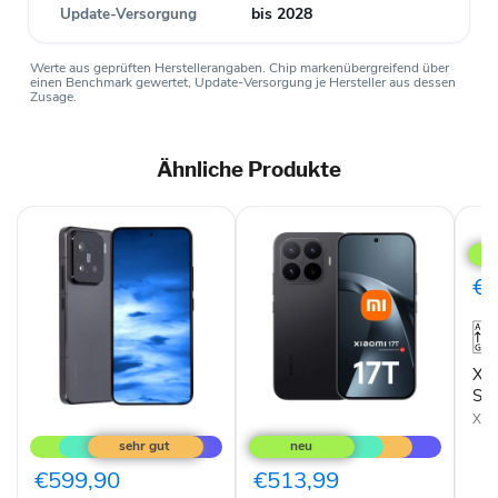
Update-Versorgung
bis 2028
Werte aus geprüften Herstellerangaben. Chip markenübergreifend über
einen Benchmark gewertet, Update-Versorgung je Hersteller aus dessen
Zusage.
Ähnliche Produkte
Xia
17T
5G
Dual
€5
SIM
256
Blau
Xia
SI
Xiaomi
Xiaomi
Xia
15
17T
5G
5G
Dual-
Dual-
€599,90
€513,99
SIM
SIM