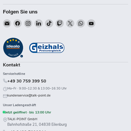
Folgen Sie uns
Email
Finden
Finden
Finden
Finden
Finden
Finden
Finden
Finden
Talk-
Sie
Sie
Sie
Sie
Sie
Sie
Sie
Sie
Point
uns
uns
uns
uns
uns
uns
uns
uns
auf
auf
auf
auf
auf
auf
auf
auf
Facebook
Instagram
LinkedIn
TikTok
Twitch
X
WhatsApp
YouTube
Kontakt
Servicehotline
+49 30 759 399 50
Mo–Fr · 9:00–12:30 & 13:00–16:30 Uhr
kundenservice@talk-point.de
Unser Ladengeschäft
Jetzt geöffnet · bis 13:00 Uhr
TALK-POINT GmbH
Bahnhofstraße 21, 04838 Eilenburg