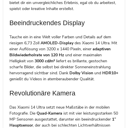
bietet dir ein unvergleichliches Erlebnis, egal ob du arbeitest,
spielst oder kreative Inhalte erstellst.
Beeindruckendes Display
Tauche ein in eine Welt voller Farben und Details auf dem
riesigen 6,73 Zoll
AMOLED-Display
des Xiaomi 14 Ultra. Mit
einer Auflösung von 3200 x 1440 Pixeln, einer
adaptiven
Bildwiederholrate von 120 Hz
und einer maximalen
Helligkeit von
3000 cd/m²
liefert es brillante, gestochen
scharfe Bilder, die selbst bei direkter Sonneneinstrahlung
hervorragend sichtbar sind. Dank
Dolby Vision
und
HDR10+
genießt du Videos in atemberaubender Qualität.
Revolutionäre Kamera
Das Xiaomi 14 Ultra setzt neue Maßstäbe in der mobilen
Fotografie. Die
Quad-Kamera
ist mit vier leistungsstarken 50
MP Sensoren ausgestattet, darunter ein beeindruckender
1”
Hauptsensor
, der auch bei schlechten Lichtverhältnissen