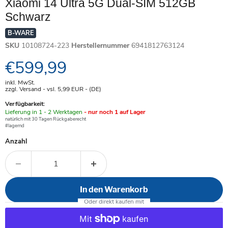
Xiaomi 14 Ultra 5G Dual-SIM 512GB
Schwarz
B-WARE
SKU
10108724-223
Herstellernummer
6941812763124
Aktueller Preis
€599,99
inkl. MwSt.
zzgl. Versand - vsl. 5,99
EUR
- (DE)
Verfügbarkeit:
Verfügbar
Lieferung in 1 - 2 Werktagen
- nur noch 1 auf Lager
-
natürlich mit 30 Tagen Rückgaberecht
#lagernd
Anzahl
In den Warenkorb