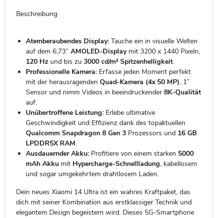
Beschreibung
Atemberaubendes Display:
Tauche ein in visuelle Welten
auf dem 6,73”
AMOLED-Display
mit 3200 x 1440 Pixeln,
120 Hz
und bis zu
3000 cd/m² Spitzenhelligkeit
.
Professionelle Kamera:
Erfasse jeden Moment perfekt
mit der herausragenden
Quad-Kamera (4x 50 MP)
, 1”
Sensor und nimm Videos in beeindruckender
8K-Qualität
auf.
Unübertroffene Leistung:
Erlebe ultimative
Geschwindigkeit und Effizienz dank des topaktuellen
Qualcomm Snapdragon 8 Gen 3
Prozessors und
16 GB
LPDDR5X RAM
.
Ausdauernder Akku:
Profitiere von einem starken
5000
mAh Akku
mit
Hypercharge-Schnellladung
, kabellosem
und sogar umgekehrtem drahtlosem Laden.
Dein neues Xiaomi 14 Ultra ist ein wahres Kraftpaket, das
dich mit seiner Kombination aus erstklassiger Technik und
elegantem Design begeistern wird. Dieses 5G-Smartphone