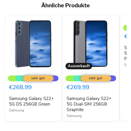
Ähnliche Produkte
Sam
Gala
S22
5G
€2
Dual
SIM
Sa
256
Pink
5G
Gol
Pin
Sam
Ausverkauft
Samsung
Samsung
Galaxy
Galaxy
S22+
S22+
5G
5G
€268,99
€269,99
DS
Dual-
256GB
SIM
Samsung Galaxy S22+
Samsung Galaxy S22+
Green
256GB
5G DS 256GB Green
Graphite
5G Dual-SIM 256GB
Graphite
Samsung
Samsung