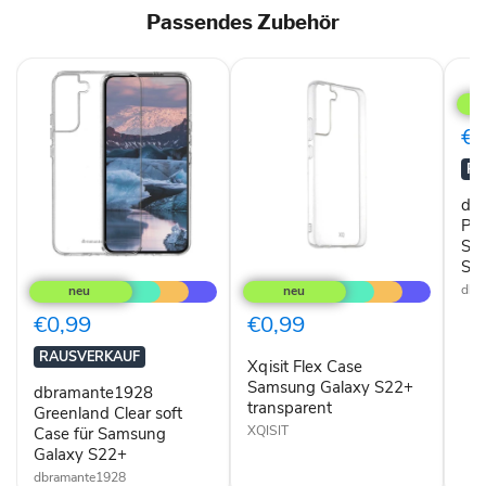
Passendes Zubehör
dbr
Prot
Cas
Sam
€0
Gala
S22
RA
Sam
Gala
db
S22
Pro
Sa
dbramante1928
Xqisit
Sa
Greenland
Flex
dbr
Clear
Case
soft
Samsung
€0,99
€0,99
Case
Galaxy
für
S22+
RAUSVERKAUF
Xqisit Flex Case
Samsung
transparent
Galaxy
Samsung Galaxy S22+
dbramante1928
S22+
transparent
Greenland Clear soft
XQISIT
Case für Samsung
Galaxy S22+
dbramante1928