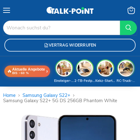
Menü
Waren
anzei
VERTRAG WIDERRUFEN
Aktuelle Angebote
🔥
›
BIS −60 %
Einsteiger-Handy
2-TB-Festplatte
Kekz-Starterset
RC-Truck-Dea
Home
Samsung Galaxy S22+
Samsung Galaxy S22+ 5G DS 256GB Phantom White