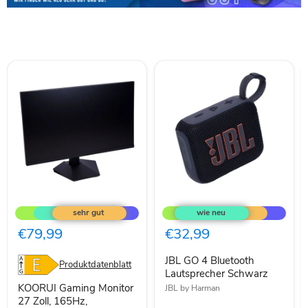
KOORUI
JBL
Gaming
GO
Monitor
4
27
Bluetooth
€79,99
€32,99
Zoll,
Lautsprecher
165Hz,
Schwarz
JBL GO 4 Bluetooth
FHD(1920×108
Produktdatenblatt
Lautsprecher Schwarz
KOORUI Gaming Monitor
JBL by Harman
27 Zoll, 165Hz,