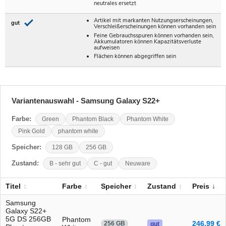
neutrales ersetzt
Artikel mit markanten Nutzungserscheinungen,
gut
Verschleißerscheinungen können vorhanden sein
Feine Gebrauchsspuren können vorhanden sein,
Akkumulatoren können Kapazitätsverluste
aufweisen
Flächen können abgegriffen sein
Variantenauswahl - Samsung Galaxy S22+
Farbe:
Green
Phantom Black
Phantom White
Pink Gold
phantom white
Speicher:
128 GB
256 GB
Zustand:
B - sehr gut
C - gut
Neuware
Titel
Farbe
Speicher
Zustand
Preis
Samsung
Galaxy S22+
5G DS 256GB
Phantom
246,99 €
256 GB
gut