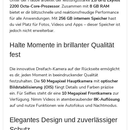
Unter der Haube arbeitet der leistungsstarke
2,8 GHz Exynos
2200 Octa-Core-Prozessor
. Zusammen mit
8 GB RAM
bietet er dir blitzschnelle und reaktionsfreudige Performance
für alle Anwendungen. Mit
256 GB internem Speicher
hast
du viel Platz für Fotos, Videos und Apps – dieser Speicher ist
jedoch nicht erweiterbar.
Halte Momente in brillanter Qualität
fest
Die innovative Dreifach-Kamera auf der Rückseite ermöglicht
es dir, jeden Moment in beeindruckender Qualität
festzuhalten. Die
50 Megapixel Hauptkamera
mit
optischer
Bildstabilisierung (OIS)
fängt Details und Farben präzise
ein. Für Selfies steht dir eine
10 Megapixel Frontkamera
zur
Verfügung. Nimm Videos in atemberaubender
8K-Auflösung
auf und nutze Funktionen wie Autofokus und Nachtmodus.
Elegantes Design und zuverlässiger
Schutz