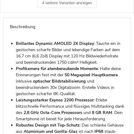
4 weitere Varianten anzeigen
Beschreibung
Brillantes Dynamic AMOLED 2X Display:
Tauche ein in
gestochen scharfe Bilder und lebendige Farben auf dem
16,7 cm (6,6 Zoll) Display mit 120 Hz Bildwiederholrate
und beeindruckenden 1750 cd/m² Helligkeit.
Profikamera für atemberaubende Momente:
Halte deine
Erinnerungen fest mit der
50 Megapixel Hauptkamera
inklusive
optischer Bildstabilisierung
und
beeindruckendem 30x Digitalzoom. Erstelle Videos in
gestochen scharfer 8K-Qualität.
Leistungsstarker Exynos 2200 Prozessor:
Erlebe
blitzschnelle Performance und flüssiges Multitasking dank
des
2,8 GHz Octa-Core Prozessors
und
8 GB RAM
. Dein
Smartphone ist bereit für jede Herausforderung.
Robustes Design mit Top-Schutz:
Das schlanke Gehäuse
aus
Aluminium und Gorilla-Glas
ist nach
IP68
staub-