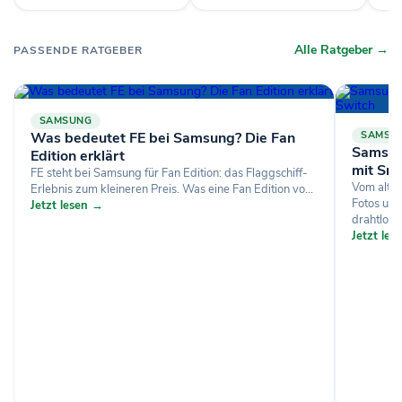
Alle Ratgeber →
PASSENDE RATGEBER
SAMSUNG
Was bedeutet FE bei Samsung? Die Fan
SAMSU
Samsun
Edition erklärt
mit Sm
FE steht bei Samsung für Fan Edition: das Flaggschiff-
Vom alte
Erlebnis zum kleineren Preis. Was eine Fan Edition vo...
Fotos un
Jetzt lesen →
drahtlos, p
Jetzt le