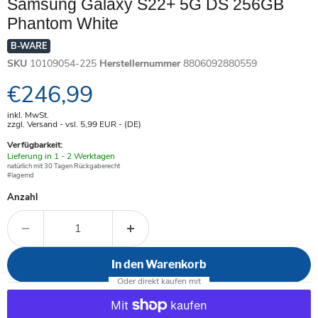
Samsung Galaxy S22+ 5G DS 256GB
Phantom White
B-WARE
SKU
10109054-225
Herstellernummer
8806092880559
Aktueller Preis
€246,99
inkl. MwSt.
zzgl. Versand - vsl. 5,99
EUR
- (DE)
Verfügbarkeit:
Verfügbar
Lieferung in 1 - 2 Werktagen
-
natürlich mit 30 Tagen Rückgaberecht
#lagernd
Anzahl
In den Warenkorb