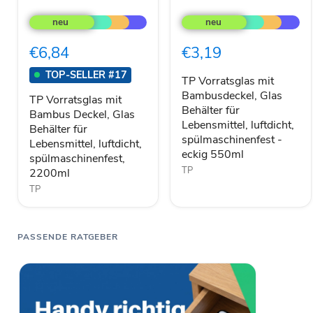
TP
TP
Vorratsglas
Vorratsglas
mit
mit
Bambus
Bambusdeckel,
€6,84
€3,19
Deckel,
Glas
Glas
Behälter
TOP-SELLER #17
Behälter
für
TP Vorratsglas mit
für
Lebensmittel,
Bambusdeckel, Glas
TP Vorratsglas mit
Lebensmittel,
luftdicht,
Behälter für
Bambus Deckel, Glas
luftdicht,
spülmaschinenfest
Lebensmittel, luftdicht,
Behälter für
spülmaschinenfest,
-
spülmaschinenfest -
2200ml
eckig
Lebensmittel, luftdicht,
eckig 550ml
550ml
spülmaschinenfest,
TP
2200ml
TP
PASSENDE RATGEBER