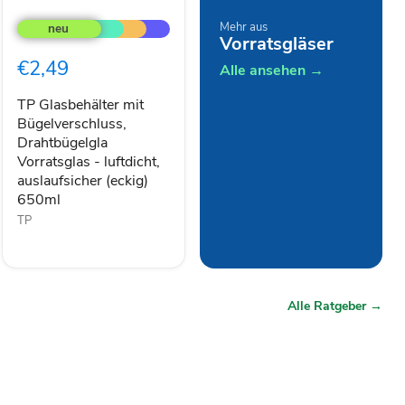
TP
Glasbehälter
Mehr aus
mit
Vorratsgläser
Bügelverschluss,
€2,49
Alle ansehen →
Drahtbügelgla
Vorratsglas
-
TP Glasbehälter mit
luftdicht,
Bügelverschluss,
auslaufsicher
Drahtbügelgla
(eckig)
Vorratsglas - luftdicht,
650ml
auslaufsicher (eckig)
650ml
TP
Alle Ratgeber →