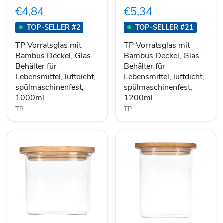
Bambus
Bambus
€4,84
€5,34
Deckel,
Deckel,
Glas
Glas
TOP-SELLER #2
TOP-SELLER #21
Behälter
Behälter
für
für
TP Vorratsglas mit
TP Vorratsglas mit
Lebensmittel,
Lebensmittel,
Bambus Deckel, Glas
Bambus Deckel, Glas
luftdicht,
luftdicht,
Behälter für
Behälter für
spülmaschinenfest,
spülmaschinenfest,
1000ml
1200ml
Lebensmittel, luftdicht,
Lebensmittel, luftdicht,
spülmaschinenfest,
spülmaschinenfest,
1000ml
1200ml
TP
TP