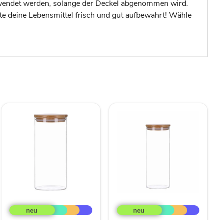
erwendet werden, solange der Deckel abgenommen wird.
lte deine Lebensmittel frisch und gut aufbewahrt! Wähle
TP
TP
Vorratsglas
Vorratsglas
mit
mit