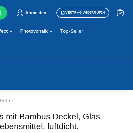
Anmelden
VERTRAG WIDERRUFEN
Warenk
anzeige
fect
Photovoltaik
Top-Seller
 350ml
as mit Bambus Deckel, Glas
ebensmittel, luftdicht,