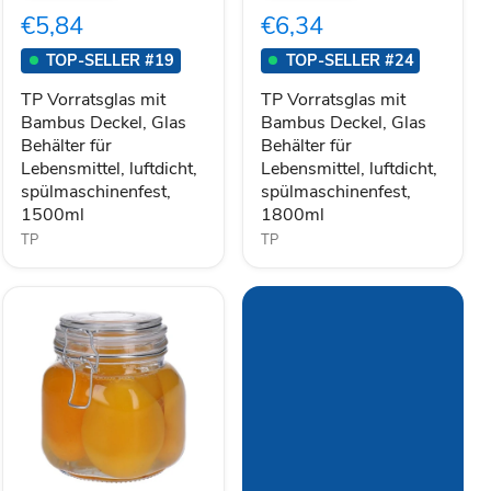
Bambus
Bambus
€5,84
€6,34
Deckel,
Deckel,
Glas
Glas
TOP-SELLER #19
TOP-SELLER #24
Behälter
Behälter
für
für
TP Vorratsglas mit
TP Vorratsglas mit
Lebensmittel,
Lebensmittel,
Bambus Deckel, Glas
Bambus Deckel, Glas
luftdicht,
luftdicht,
Behälter für
Behälter für
spülmaschinenfest,
spülmaschinenfest,
1500ml
1800ml
Lebensmittel, luftdicht,
Lebensmittel, luftdicht,
spülmaschinenfest,
spülmaschinenfest,
1500ml
1800ml
TP
TP