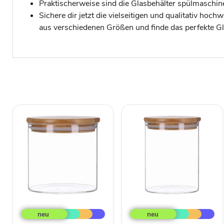
Praktischerweise sind die Glasbehälter spülmaschi
Sichere dir jetzt die vielseitigen und qualitativ ho
aus verschiedenen Größen und finde das perfekte Gl
TP
TP
Vorratsglas
Vorratsglas
mit
mit