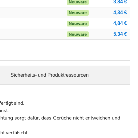
3,84 €
Neuware
4,34 €
Neuware
4,84 €
Neuware
5,34 €
Neuware
Sicherheits- und Produktressourcen
ertigt sind.
nnst.
chtung sorgt dafür, dass Gerüche nicht entweichen und
t verfälscht.