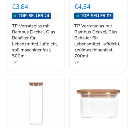
Bambus
Bambus
€3,84
€4,34
Deckel,
Deckel,
Glas
Glas
TOP-SELLER #4
TOP-SELLER #7
Behälter
Behälter
für
für
TP Vorratsglas mit
TP Vorratsglas mit
Lebensmittel,
Lebensmittel,
Bambus Deckel, Glas
Bambus Deckel, Glas
luftdicht,
luftdicht,
Behälter für
Behälter für
spülmaschinenfest,
spülmaschinenfest,
500ml
700ml
Lebensmittel, luftdicht,
Lebensmittel, luftdicht,
spülmaschinenfest,
spülmaschinenfest,
500ml
700ml
TP
TP