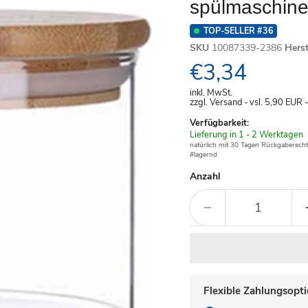
spülmaschine
TOP-SELLER #36
SKU
10087339-2386
Hers
Aktueller Pre
€3,34
inkl. MwSt.
zzgl. Versand - vsl. 5,90
EUR
Verfügbarkeit:
Verfügbar
Lieferung in 1 - 2 Werktagen
-
natürlich mit 30 Tagen Rückgaberecht
#lagernd
Anzahl
Flexible Zahlungsopt