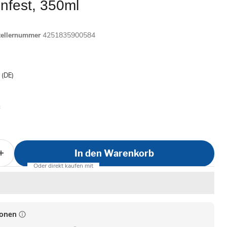
nfest, 350ml
tellernummer
4251835900584
is
- (DE)
In den Warenkorb
ionen