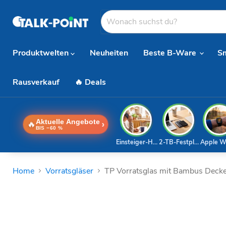
Produktwelten
Neuheiten
Beste B-Ware
S
Rausverkauf
🔥 Deals
Aktuelle Angebote
🔥
›
BIS −60 %
Einsteiger-Handy
2-TB-Festplatte
Apple W
Home
Vorratsgläser
TP Vorratsglas mit Bambus Deckel,