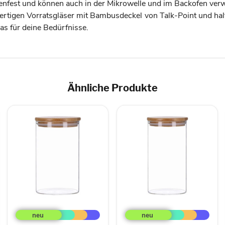
nenfest und können auch in der Mikrowelle und im Backofen v
chwertigen Vorratsgläser mit Bambusdeckel von Talk-Point und ha
as für deine Bedürfnisse.
Ähnliche Produkte
TP
TP
Vorratsglas
Vorratsglas
mit
mit