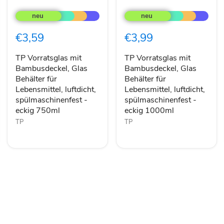
TP
TP
Vorratsglas
Vorratsglas
mit
mit
Bambusdeckel,
Bambusdeckel,
€3,59
€3,99
Glas
Glas
Behälter
Behälter
für
für
TP Vorratsglas mit
TP Vorratsglas mit
Lebensmittel,
Lebensmittel,
Bambusdeckel, Glas
Bambusdeckel, Glas
luftdicht,
luftdicht,
Behälter für
Behälter für
spülmaschinenfest
spülmaschinenfest
Lebensmittel, luftdicht,
Lebensmittel, luftdicht,
-
-
spülmaschinenfest -
spülmaschinenfest -
eckig
eckig
eckig 750ml
eckig 1000ml
750ml
1000ml
TP
TP