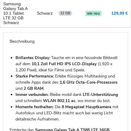
Samsung
Galaxy Tab A
10.1 Tablet
Schwarz
129,99 €
32 GB
wie neu
LTE 32 GB
Schwarz
Beschreibung
Brillantes Display:
Tauche ein in eine fesselnde Bildwelt
auf dem
10,1 Zoll Full HD IPS LCD-Display
(1.920 x
1.200 Pixel), ideal für Filme und Spiele.
Starke Performance:
Erlebe flüssiges Multitasking und
schnelle Apps dank des
1,6 GHz Octa-Core-Prozessors
und
2 GB RAM
.
Immer verbunden:
Bleibe mobil dank
LTE-Unterstützung
und schnellem
WLAN 802.11 ac
, wo immer du bist.
Momente festhalten:
Die
8 Megapixel Hauptkamera
mit
Autofokus und LED-Blitz macht auch bei wenig Licht
detailreiche Aufnahmen.
Entdecke das
Samsung Galaxy Tab A T585 LTE 16GB