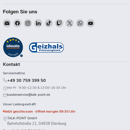
Folgen Sie uns
Email
Finden
Finden
Finden
Finden
Finden
Finden
Finden
Finden
Talk-
Sie
Sie
Sie
Sie
Sie
Sie
Sie
Sie
Point
uns
uns
uns
uns
uns
uns
uns
uns
auf
auf
auf
auf
auf
auf
auf
auf
Facebook
Instagram
LinkedIn
TikTok
Twitch
X
WhatsApp
YouTube
Kontakt
Servicehotline
+49 30 759 399 50
Mo–Fr · 9:00–12:30 & 13:00–16:30 Uhr
kundenservice@talk-point.de
Unser Ladengeschäft
Jetzt geschlossen · öffnet morgen 09:30 Uhr
TALK-POINT GmbH
Bahnhofstraße 21, 04838 Eilenburg