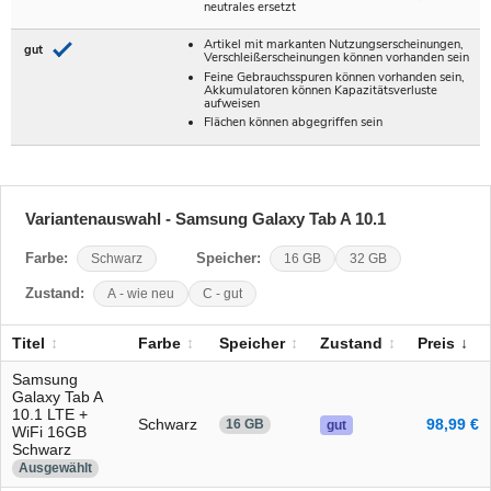
neutrales ersetzt
Artikel mit markanten Nutzungserscheinungen,
gut
Verschleißerscheinungen können vorhanden sein
Feine Gebrauchsspuren können vorhanden sein,
Akkumulatoren können Kapazitätsverluste
aufweisen
Flächen können abgegriffen sein
Variantenauswahl - Samsung Galaxy Tab A 10.1
Farbe:
Schwarz
Speicher:
16 GB
32 GB
Zustand:
A - wie neu
C - gut
Titel
Farbe
Speicher
Zustand
Preis
Samsung
Galaxy Tab A
10.1 LTE +
Schwarz
98,99 €
16 GB
gut
WiFi 16GB
Schwarz
Ausgewählt