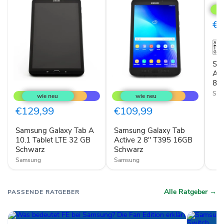
Gala
Tab
A11
€1
WiF
Tabl
64
GB
8,7
Sa
Zoll
A11
Gra
8,7
Samsung
Samsung
Galaxy
Galaxy
Sam
Tab
Tab
A
Active
€129,99
€109,99
10.1
2
Tablet
8"
Samsung Galaxy Tab A
Samsung Galaxy Tab
LTE
T395
32
10.1 Tablet LTE 32 GB
16GB
Active 2 8" T395 16GB
GB
Schwarz
Schwarz
Schwarz
Schwarz
Samsung
Samsung
Alle Ratgeber →
PASSENDE RATGEBER