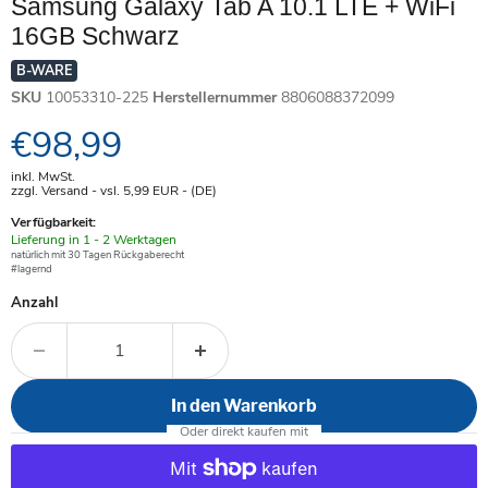
Samsung Galaxy Tab A 10.1 LTE + WiFi
16GB Schwarz
B-WARE
SKU
10053310-225
Herstellernummer
8806088372099
Aktueller Preis
€98,99
inkl. MwSt.
zzgl. Versand - vsl. 5,99
EUR
- (DE)
Verfügbarkeit:
Verfügbar
Lieferung in 1 - 2 Werktagen
-
natürlich mit 30 Tagen Rückgaberecht
#lagernd
Anzahl
In den Warenkorb