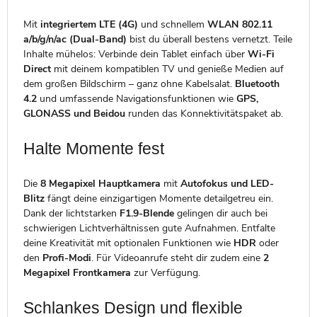
Mit
integriertem LTE (4G)
und schnellem
WLAN 802.11
a/b/g/n/ac (Dual-Band)
bist du überall bestens vernetzt. Teile
Inhalte mühelos: Verbinde dein Tablet einfach über
Wi-Fi
Direct
mit deinem kompatiblen TV und genieße Medien auf
dem großen Bildschirm – ganz ohne Kabelsalat.
Bluetooth
4.2
und umfassende Navigationsfunktionen wie
GPS,
GLONASS und Beidou
runden das Konnektivitätspaket ab.
Halte Momente fest
Die
8 Megapixel Hauptkamera
mit
Autofokus und LED-
Blitz
fängt deine einzigartigen Momente detailgetreu ein.
Dank der lichtstarken
F1.9-Blende
gelingen dir auch bei
schwierigen Lichtverhältnissen gute Aufnahmen. Entfalte
deine Kreativität mit optionalen Funktionen wie
HDR
oder
den
Profi-Modi
. Für Videoanrufe steht dir zudem eine
2
Megapixel Frontkamera
zur Verfügung.
Schlankes Design und flexible