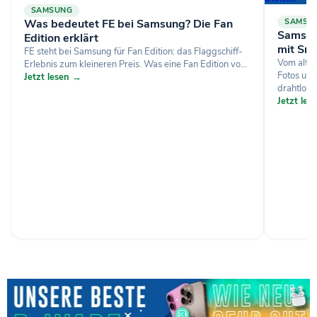
SAMSUNG
Was bedeutet FE bei Samsung? Die Fan
SAMSU
Samsun
Edition erklärt
mit Sm
FE steht bei Samsung für Fan Edition: das Flaggschiff-
Vom alte
Erlebnis zum kleineren Preis. Was eine Fan Edition vo...
Fotos un
Jetzt lesen →
drahtlos, p
Jetzt le