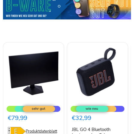
KOORUI
JBL
Gaming
GO
Monitor
4
27
Bluetooth
€79,99
€32,99
Zoll,
Lautsprecher
165Hz,
Schwarz
JBL GO 4 Bluetooth
FHD(1920×108
Produktdatenblatt