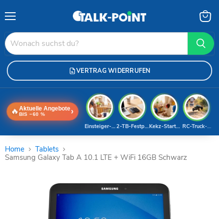
Menü
Waren
anzei
VERTRAG WIDERRUFEN
Aktuelle Angebote
🔥
›
BIS −60 %
Einsteiger-Handy
2-TB-Festplatte
Kekz-Starterset
RC-Truck-Dea
Home
Tablets
Samsung Galaxy Tab A 10.1 LTE + WiFi 16GB Schwarz