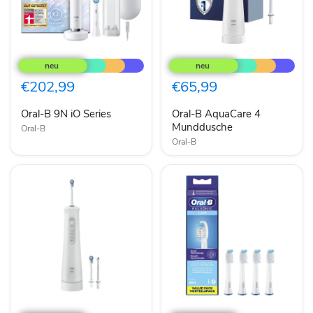
Oral-
Oral-
B
B
9N
AquaCare
iO
4
€202,99
€65,99
Series
Munddusche
Oral-B 9N iO Series
Oral-B AquaCare 4
Munddusche
Oral-B
Oral-B
Oral-
Oral-