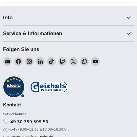
Info
Service & Informationen
Folgen Sie uns
Email
Finden
Finden
Finden
Finden
Finden
Finden
Finden
Finden
Talk-
Sie
Sie
Sie
Sie
Sie
Sie
Sie
Sie
Point
uns
uns
uns
uns
uns
uns
uns
uns
auf
auf
auf
auf
auf
auf
auf
auf
Facebook
Instagram
LinkedIn
TikTok
Twitch
X
WhatsApp
YouTube
Kontakt
Servicehotline
+49 30 759 399 50
Mo–Fr · 9:00–12:30 & 13:00–16:30 Uhr
kundenservice@talk-point.de