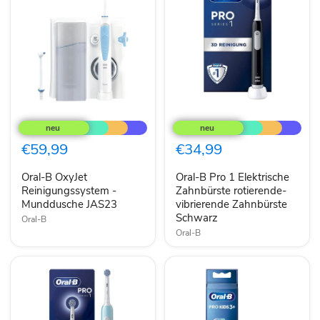
Oral-
Oral-
B
B
OxyJet
Pro
Reinigungssystem
1
€59,99
€34,99
-
Elektrische
Munddusche
Zahnbürste
Oral-B OxyJet
Oral-B Pro 1 Elektrische
JAS23
rotierende-
Reinigungssystem -
vibrierende
Zahnbürste rotierende-
Zahnbürste
Munddusche JAS23
vibrierende Zahnbürste
Schwarz
Schwarz
Oral-B
Oral-B