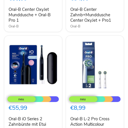
Munddusche
Center
+
OxyJet
Oral-B Center OxyJet
Oral-B Center
Oral-
+
B
Munddusche + Oral-B
Pro1
Zahnb+Munddusche
Pro
Pro 1
Center OxyJet + Pro1
1
Oral-B
Oral-B
Oral-
Oral-
B
B
iO
L-
Series
2
€55,99
€8,99
2
Pro
Zahnbürste
Cross
Oral-B iO Series 2
Oral-B L-2 Pro Cross
mit
Action
Etui
Zahnbürste mit Etui
Multicolour
Action Multicolour