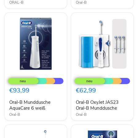
ORAL-B
Oral-B
Oral-
Oral-
B
B
Munddusche
OxyJet
AquaCare
JAS23
€93,99
€62,99
6
Oral-
weiß
B
Oral-B Munddusche
Oral-B OxyJet JAS23
Munddusche
AquaCare 6 weiß
Oral-B Munddusche
Oral-B
Oral-B