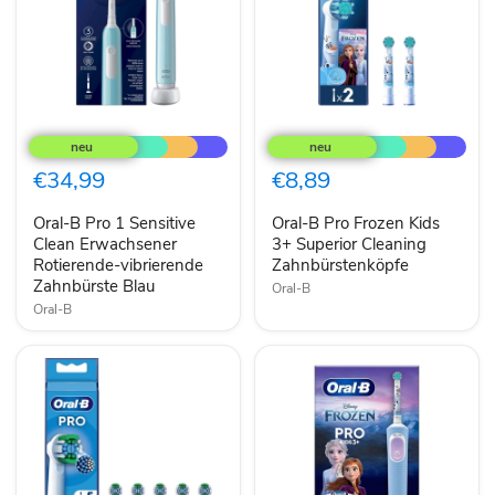
Oral-
Oral-
B
B
Pro
Pro
1
Frozen
€34,99
€8,89
Sensitive
Kids
Clean
3+
Oral-B Pro 1 Sensitive
Oral-B Pro Frozen Kids
Erwachsener
Superior
Rotierende-
Clean Erwachsener
Cleaning
3+ Superior Cleaning
vibrierende
Zahnbürstenköpfe
Rotierende-vibrierende
Zahnbürstenköpfe
Zahnbürste
Zahnbürste Blau
Oral-B
Blau
Oral-B