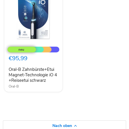
Oral-
B
Zahnbürste+Etui
Magnet-
€95,99
Technologie
iO
Oral-B Zahnbürste+Etui
4
+Reiseetui
Magnet-Technologie iO 4
schwarz
+Reiseetui schwarz
Oral-B
Nach oben