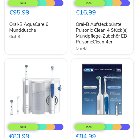
B
B
AquaCare
Aufsteckbürste
6
Pulsonic
€95,99
€16,99
Munddusche
Clean
4
Oral-B AquaCare 6
Oral-B Aufsteckbürste
Stück(e)
Munddusche
Mundpflege-
Pulsonic Clean 4 Stück(e)
Zubehör
Mundpflege-Zubehör EB
Oral-B
EB
PulsonicClean 4er
PulsonicClean
Oral-B
4er
Oral-
Oral-
B
B
Center
Center
OxyJet
Zahnb+Munddusche
€83,99
€84,99