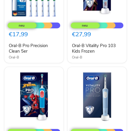
Oral-
Oral-
B
B
Pro
Vitality
Precision
Pro
€17,99
€27,99
Clean
103
5er
Kids
Oral-B Pro Precision
Oral-B Vitality Pro 103
Frozen
Clean 5er
Kids Frozen
Oral-B
Oral-B
Oral-
Oral-
B
B