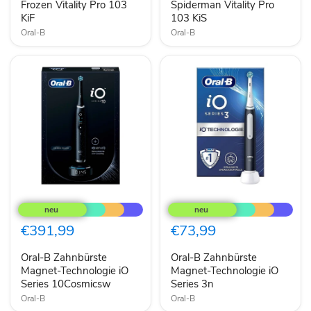
103
Frozen Vitality Pro 103
103
Spiderman Vitality Pro
KiF
KiS
KiF
103 KiS
Oral-B
Oral-B
Oral-
Oral-
B
B
Zahnbürste
Zahnbürste
Magnet-
Magnet-
€391,99
€73,99
Technologie
Technologie
iO
iO
Oral-B Zahnbürste
Oral-B Zahnbürste
Series
Series
10Cosmicsw
Magnet-Technologie iO
3n
Magnet-Technologie iO
Series 10Cosmicsw
Series 3n
Oral-B
Oral-B