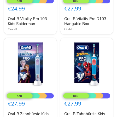
Vitality
Vitality
Pro
Pro
€24,99
€27,99
103
D103
Kids
Hangable
Oral-B Vitality Pro 103
Oral-B Vitality Pro D103
Spiderman
Box
Kids Spiderman
Hangable Box
Oral-B
Oral-B
Oral-
Oral-
B
B
Zahnbürste
Zahnbürste
Kids
Kids
€27,99
€27,99
Frozen
Spiderman
Vitality
Vitality
Oral-B Zahnbürste Kids
Oral-B Zahnbürste Kids
Pro
Pro