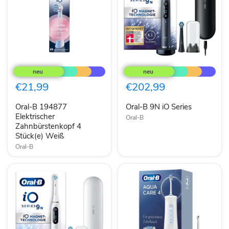
Oral-
Oral-
B
B
194877
9N
Elektrischer
iO
€21,99
€202,99
Zahnbürstenkopf
Series
4
Oral-B 194877
Oral-B 9N iO Series
Stück(e)
Weiß
Elektrischer
Oral-B
Zahnbürstenkopf 4
Stück(e) Weiß
Oral-B