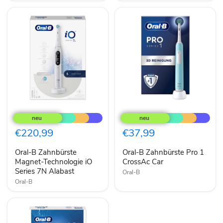
Oral-
Oral-
B
B
Zahnbürste
Zahnbürste
Magnet-
Pro
€220,99
€37,99
Technologie
1
iO
CrossAc
Oral-B Zahnbürste
Oral-B Zahnbürste Pro 1
Series
Car
7N
Magnet-Technologie iO
CrossAc Car
Alabast
Series 7N Alabast
Oral-B
Oral-B