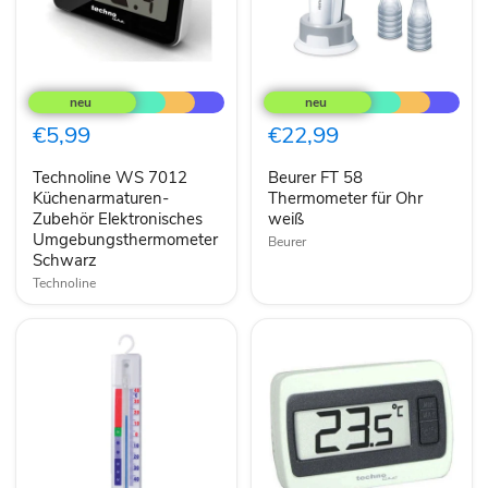
Technoline
Beurer
WS
FT
7012
58
Küchenarmaturen-
Thermometer
€5,99
€22,99
Zubehör
für
Elektronisches
Ohr
Technoline WS 7012
Beurer FT 58
Umgebungsthermometer
weiß
Schwarz
Küchenarmaturen-
Thermometer für Ohr
Zubehör Elektronisches
weiß
Umgebungsthermometer
Beurer
Schwarz
Technoline