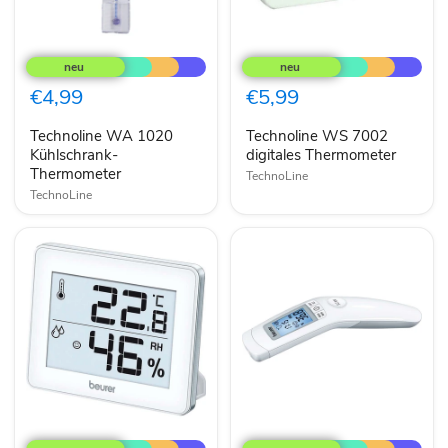
Technoline
Technoline
WA
WS
1020
7002
Kühlschrank-
digitales
€4,99
€5,99
Thermometer
Thermometer
Technoline WA 1020
Technoline WS 7002
Kühlschrank-
digitales Thermometer
Thermometer
TechnoLine
TechnoLine
Beurer
Beurer
Hygrothermometer
Infrarot