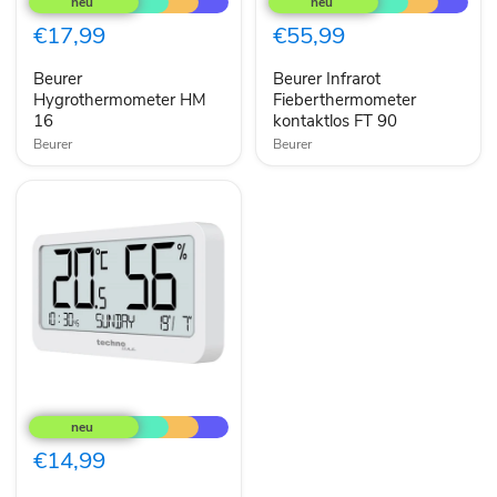
HM
Fieberthermometer
16
kontaktlos
€17,99
€55,99
FT
90
Beurer
Beurer Infrarot
Hygrothermometer HM
Fieberthermometer
16
kontaktlos FT 90
Beurer
Beurer
Technoline
WS
9455
Bürothermometer
€14,99