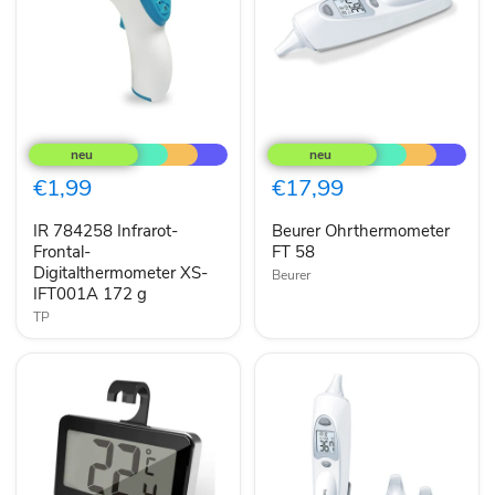
IR
Beurer
784258
Ohrthermometer
Infrarot-
FT
Frontal-
58
€1,99
€17,99
Digitalthermometer
XS-
IR 784258 Infrarot-
Beurer Ohrthermometer
IFT001A
172
Frontal-
FT 58
g
Digitalthermometer XS-
Beurer
IFT001A 172 g
TP