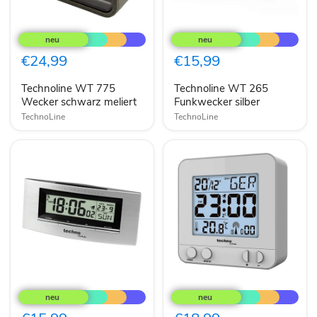
Technoline
Technoline
WT
WT
775
265
Wecker
Funkwecker
€24,99
€15,99
schwarz
silber
meliert
Technoline WT 775
Technoline WT 265
Wecker schwarz meliert
Funkwecker silber
TechnoLine
TechnoLine
Technoline
Technoline
WT
WT
182
235
Funkwecker
Funkwecker