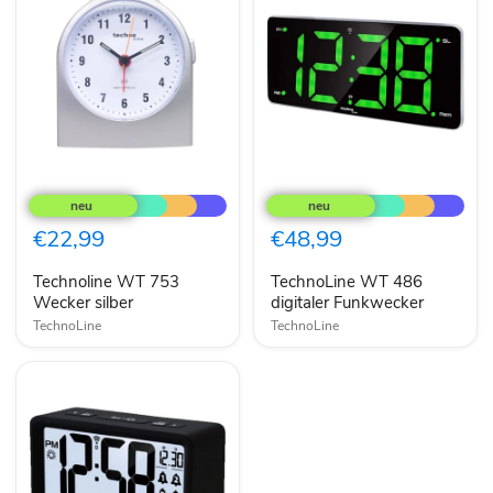
Technoline
TechnoLine
WT
WT
753
486
Wecker
digitaler
€22,99
€48,99
silber
Funkwecker
Technoline WT 753
TechnoLine WT 486
Wecker silber
digitaler Funkwecker
TechnoLine
TechnoLine