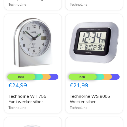
TechnoLine
TechnoLine
Technoline
Technoline
WT
WS
755
8005
Funkwecker
Wecker
€24,99
€21,99
silber
silber
Technoline WT 755
Technoline WS 8005
Funkwecker silber
Wecker silber
TechnoLine
TechnoLine