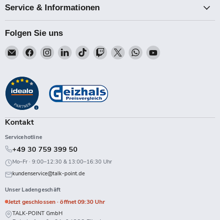
Service & Informationen
Folgen Sie uns
Email
Finden
Finden
Finden
Finden
Finden
Finden
Finden
Finden
Talk-
Sie
Sie
Sie
Sie
Sie
Sie
Sie
Sie
Point
uns
uns
uns
uns
uns
uns
uns
uns
auf
auf
auf
auf
auf
auf
auf
auf
Facebook
Instagram
LinkedIn
TikTok
Twitch
X
WhatsApp
YouTube
Kontakt
Servicehotline
+49 30 759 399 50
Mo–Fr · 9:00–12:30 & 13:00–16:30 Uhr
kundenservice@talk-point.de
Unser Ladengeschäft
Jetzt geschlossen · öffnet 09:30 Uhr
TALK-POINT GmbH