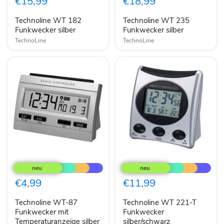
€15,99
€18,99
silber
silber
Technoline WT 182
Technoline WT 235
Funkwecker silber
Funkwecker silber
TechnoLine
TechnoLine
Technoline
Technoline
WT-
WT
87
221-
Funkwecker
T
€4,99
€11,99
mit
Funkwecker
Temperaturanzeige
silber/schwarz
Technoline WT-87
Technoline WT 221-T
silber
Funkwecker mit
Funkwecker
Temperaturanzeige silber
silber/schwarz