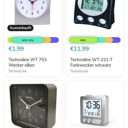
Ausverkauft
Technoline
Technoline
WT
WT-
753
221-
Wecker
T
€1,99
€11,99
silber
Funkwecker
schwarz
Technoline WT 753
Technoline WT-221-T
Wecker silber
Funkwecker schwarz
TechnoLine
TechnoLine