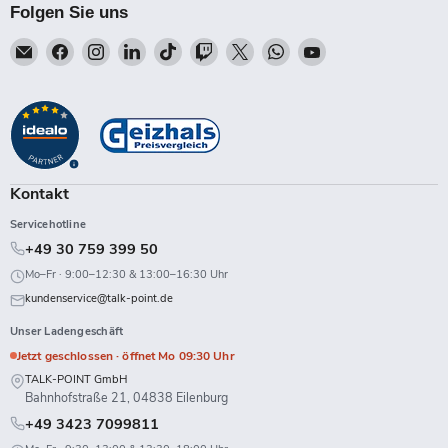
Folgen Sie uns
Email
Finden
Finden
Finden
Finden
Finden
Finden
Finden
Finden
Talk-
Sie
Sie
Sie
Sie
Sie
Sie
Sie
Sie
Point
uns
uns
uns
uns
uns
uns
uns
uns
auf
auf
auf
auf
auf
auf
auf
auf
Facebook
Instagram
LinkedIn
TikTok
Twitch
X
WhatsApp
YouTube
Kontakt
Servicehotline
+49 30 759 399 50
Mo–Fr · 9:00–12:30 & 13:00–16:30 Uhr
kundenservice@talk-point.de
Unser Ladengeschäft
Jetzt geschlossen · öffnet Mo 09:30 Uhr
TALK-POINT GmbH
Bahnhofstraße 21, 04838 Eilenburg
+49 3423 7099811