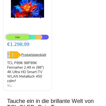
TCL
P89K
98P89K
Fernseher
€1.298,99
2,49
m
(98")
Produktdatenblatt
4K
Ultra
TCL P89K 98P89K
HD
Fernseher 2,49 m (98")
Smart-
4K Ultra HD Smart-TV
TV
WLAN Metallisch 450
WLAN
Metallisch
cd/m²
450
TCL
cd/m²
Tauche ein in die brillante Welt von