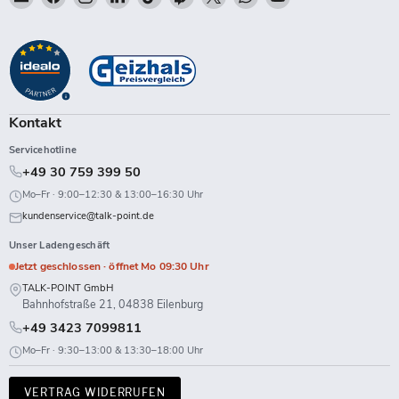
Talk-
Sie
Sie
Sie
Sie
Sie
Sie
Sie
Sie
Point
uns
uns
uns
uns
uns
uns
uns
uns
auf
auf
auf
auf
auf
auf
auf
auf
Facebook
Instagram
LinkedIn
TikTok
Twitch
X
WhatsApp
YouTube
Kontakt
Servicehotline
+49 30 759 399 50
Mo–Fr · 9:00–12:30 & 13:00–16:30 Uhr
kundenservice@talk-point.de
Unser Ladengeschäft
Jetzt geschlossen · öffnet Mo 09:30 Uhr
TALK-POINT GmbH
Bahnhofstraße 21, 04838 Eilenburg
+49 3423 7099811
Mo–Fr · 9:30–13:00 & 13:30–18:00 Uhr
VERTRAG WIDERRUFEN