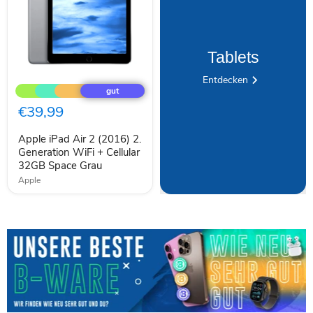
Tablets
Apple
Entdecken
iPad
Air
2
€39,99
(2016)
2.
Apple iPad Air 2 (2016) 2.
Generation
WiFi
Generation WiFi + Cellular
+
32GB Space Grau
Cellular
Apple
32GB
Space
Grau