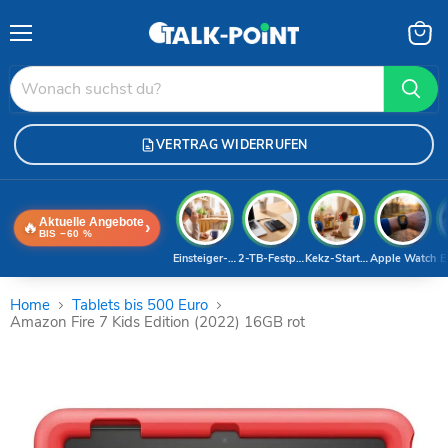
Menü
Waren
anzei
VERTRAG WIDERRUFEN
Aktuelle Angebote
🔥
›
BIS −60 %
Einsteiger-Handy
2-TB-Festplatte
Kekz-Starterset
Apple Watch
E
Home
Tablets bis 500 Euro
Amazon Fire 7 Kids Edition (2022) 16GB rot