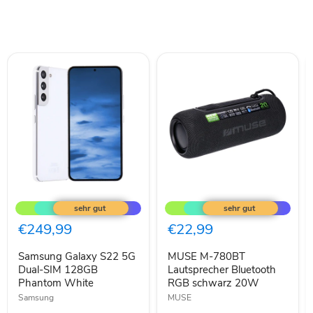
Samsung
MUSE
Galaxy
M-
S22
780BT
5G
Lautsprecher
€249,99
€22,99
Dual-
Bluetooth
SIM
RGB
Samsung Galaxy S22 5G
MUSE M-780BT
128GB
schwarz
Phantom
Dual-SIM 128GB
20W
Lautsprecher Bluetooth
White
Phantom White
RGB schwarz 20W
Samsung
MUSE