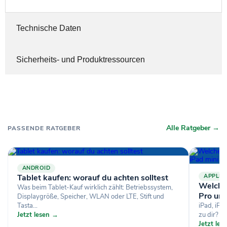
Technische Daten
Sicherheits- und Produktressourcen
Alle Ratgeber →
PASSENDE RATGEBER
ANDROID
Tablet kaufen: worauf du achten solltest
APPLE
Welches
Was beim Tablet-Kauf wirklich zählt: Betriebssystem,
Pro und
Displaygröße, Speicher, WLAN oder LTE, Stift und
Tasta...
iPad, iPa
Jetzt lesen →
zu dir? U
Jetzt le