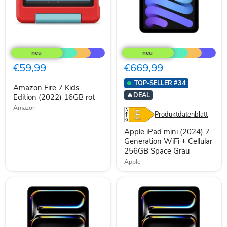
Amazon
Apple
Fire
iPad
7
mini
Kids
(2024)
€59,99
€669,99
Edition
7.
(2022)
Generation
TOP-SELLER #34
Amazon Fire 7 Kids
16GB
WiFi
🔥
DEAL
rot
Edition (2022) 16GB rot
+
Cellular
Amazon
256GB
Produktdatenblatt
Space
Grau
Apple iPad mini (2024) 7.
Generation WiFi + Cellular
256GB Space Grau
Apple