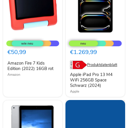
Amazon
Apple
Fire
iPad
7
Pro
Kids
13
€50,99
€1.269,99
Edition
M4
(2022)
WiFi
Amazon Fire 7 Kids
16GB
256GB
Produktdatenblatt
rot
Edition (2022) 16GB rot
Space
Schwarz
Apple iPad Pro 13 M4
Amazon
(2024)
WiFi 256GB Space
Schwarz (2024)
Apple