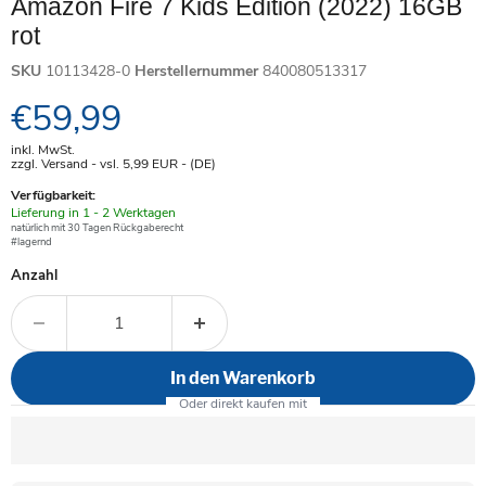
Amazon Fire 7 Kids Edition (2022) 16GB
rot
SKU
10113428-0
Herstellernummer
840080513317
Aktueller Preis
€59,99
inkl. MwSt.
zzgl. Versand - vsl. 5,99
EUR
- (DE)
Verfügbarkeit:
Verfügbar
Lieferung in 1 - 2 Werktagen
-
natürlich mit 30 Tagen Rückgaberecht
#lagernd
Anzahl
In den Warenkorb