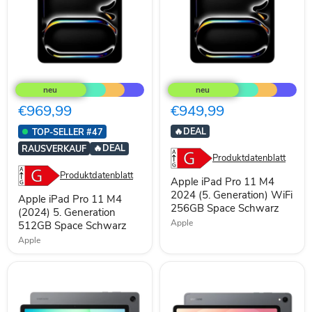
Apple
Apple
iPad
iPad
Pro
Pro
11
11
€969,99
€949,99
M4
M4
(2024)
2024
🔥
DEAL
TOP-SELLER #47
5.
(5.
🔥
DEAL
RAUSVERKAUF
Generation
Generation)
Produktdatenblatt
512GB
WiFi
Space
256GB
Produktdatenblatt
Apple iPad Pro 11 M4
Schwarz
Space
2024 (5. Generation) WiFi
Schwarz
Apple iPad Pro 11 M4
256GB Space Schwarz
(2024) 5. Generation
Apple
512GB Space Schwarz
Apple