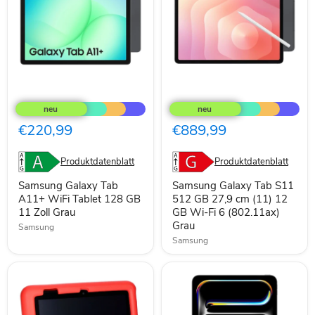
Samsung
Samsung
Galaxy
Galaxy
Tab
Tab
A11+
S11
€220,99
€889,99
WiFi
512
Tablet
GB
128
27,9
Produktdatenblatt
Produktdatenblatt
GB
cm
11
(11)
Samsung Galaxy Tab
Samsung Galaxy Tab S11
Zoll
12
A11+ WiFi Tablet 128 GB
512 GB 27,9 cm (11) 12
Grau
GB
11 Zoll Grau
GB Wi-Fi 6 (802.11ax)
Wi-
Grau
Fi
Samsung
6
Samsung
(802.11ax)
Grau