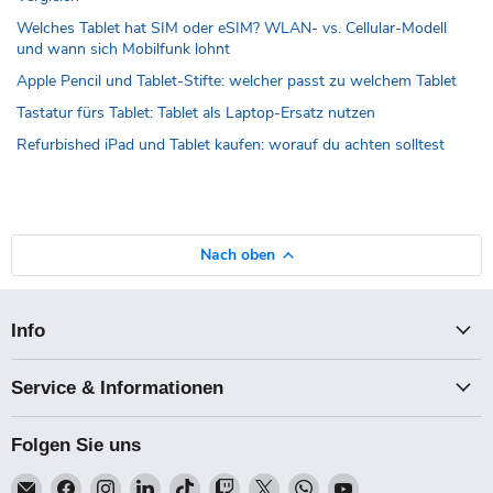
Welches Tablet hat SIM oder eSIM? WLAN- vs. Cellular-Modell
und wann sich Mobilfunk lohnt
Apple Pencil und Tablet-Stifte: welcher passt zu welchem Tablet
Tastatur fürs Tablet: Tablet als Laptop-Ersatz nutzen
Refurbished iPad und Tablet kaufen: worauf du achten solltest
Nach oben
Info
Service & Informationen
Folgen Sie uns
Email
Finden
Finden
Finden
Finden
Finden
Finden
Finden
Finden