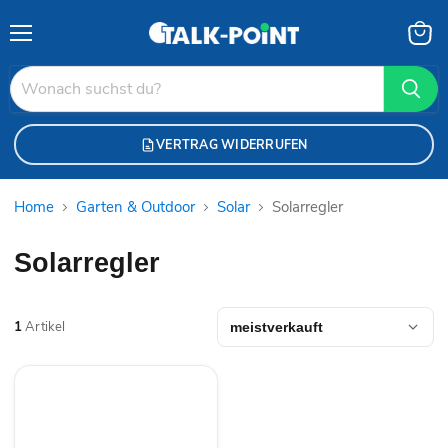
Menü
Waren
anzei
VERTRAG WIDERRUFEN
Home
Garten & Outdoor
Solar
Solarregler
Solarregler
1
Artikel