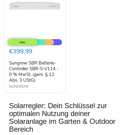
Sungrow
SBR
Batterie-
Controller
€399,99
SBR-
S-
Sungrow SBR Batterie-
V114
-
Controller SBR-S-V114 -
0
0 % MwSt. (gem. § 12
%
Abs. 3 UStG)
MwSt.
SUNGROW
(gem.
§
12
Abs.
Solarregler: Dein Schlüssel zur
3
UStG)
optimalen Nutzung deiner
Solaranlage im Garten & Outdoor
Bereich