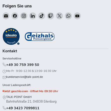
Folgen Sie uns
Email
Finden
Finden
Finden
Finden
Finden
Finden
Finden
Finden
Talk-
Sie
Sie
Sie
Sie
Sie
Sie
Sie
Sie
Point
uns
uns
uns
uns
uns
uns
uns
uns
auf
auf
auf
auf
auf
auf
auf
auf
Facebook
Instagram
LinkedIn
TikTok
Twitch
X
WhatsApp
YouTube
Kontakt
Servicehotline
+49 30 759 399 50
Mo–Fr · 9:00–12:30 & 13:00–16:30 Uhr
kundenservice@talk-point.de
Unser Ladengeschäft
Jetzt geschlossen · öffnet Mo 09:30 Uhr
TALK-POINT GmbH
Bahnhofstraße 21, 04838 Eilenburg
+49 3423 7099811