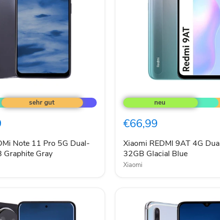
Xiaomi
REDMI
9AT
4G
9
€66,99
Dual-
SIM
32GB
Mi Note 11 Pro 5G Dual-
Xiaomi REDMI 9AT 4G Dua
Glacial
 Graphite Gray
32GB Glacial Blue
Blue
Xiaomi