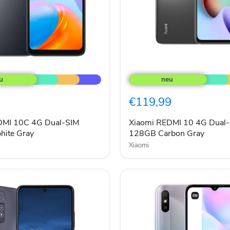
Xiaomi
REDMI
10
4G
€119,99
Dual-
SIM
128GB
DMI 10C 4G Dual-SIM
Xiaomi REDMI 10 4G Dual
Carbon
hite Gray
128GB Carbon Gray
Gray
Xiaomi