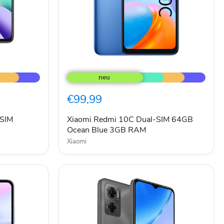
Xiaomi
Redmi
10C
Dual-
€99,99
SIM
64GB
Ocean
-SIM
Xiaomi Redmi 10C Dual-SIM 64GB
Blue
Ocean Blue 3GB RAM
3GB
Xiaomi
RAM