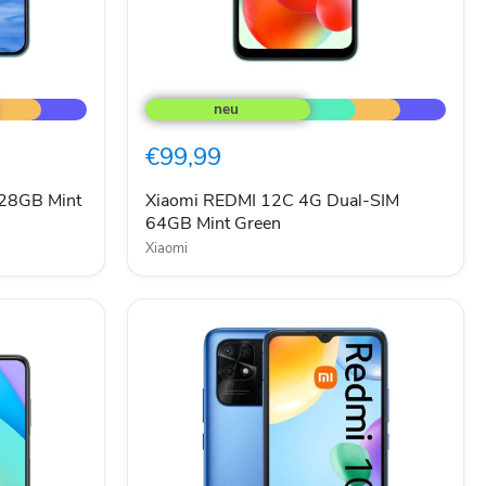
Xiaomi
REDMI
12C
4G
€99,99
Dual-
SIM
64GB
128GB Mint
Xiaomi REDMI 12C 4G Dual-SIM
Mint
64GB Mint Green
Green
Xiaomi