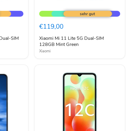
Xiaomi
Mi
11
Lite
€119,00
5G
Dual-
SIM
Dual-SIM
Xiaomi Mi 11 Lite 5G Dual-SIM
128GB
128GB Mint Green
Mint
Xiaomi
Green