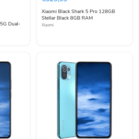
128GB
Stellar
Xiaomi Black Shark 5 Pro 128GB
Black
Stellar Black 8GB RAM
8GB
 5G Dual-
Xiaomi
RAM