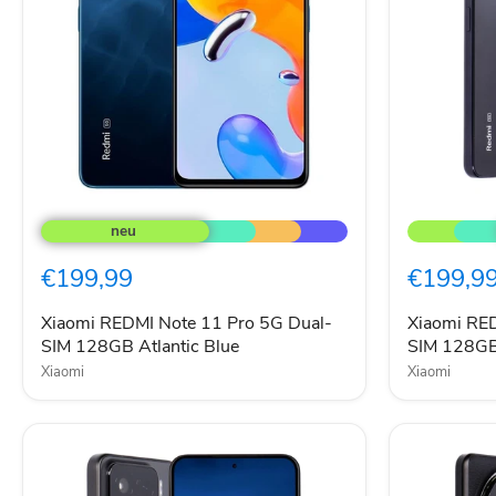
Xiaomi
Xiaomi
REDMI
REDMi
Note
Note
11
11
€199,99
€199,9
Pro
Pro
5G
5G
Dual-
Dual-
Xiaomi REDMI Note 11 Pro 5G Dual-
Xiaomi RED
SIM
SIM
SIM 128GB Atlantic Blue
SIM 128GB
128GB
128GB
Xiaomi
Xiaomi
Atlantic
Graphite
Blue
Gray