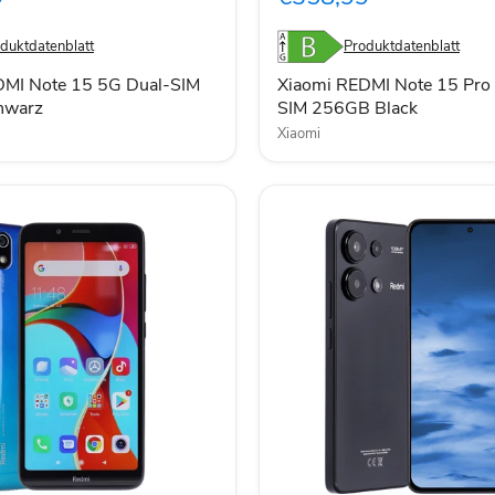
5G
Dual-
duktdatenblatt
Produktdatenblatt
SIM
256GB
DMI Note 15 5G Dual-SIM
Xiaomi REDMI Note 15 Pro
Black
hwarz
SIM 256GB Black
Xiaomi