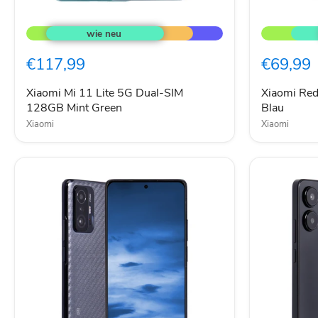
Xiaomi
Xiaomi
Mi
Redmi
11
7A
Lite
Dual-
€117,99
€69,99
5G
SIM
Dual-
32GB
SIM
Blau
Xiaomi Mi 11 Lite 5G Dual-SIM
Xiaomi Re
128GB
128GB Mint Green
Blau
Mint
Xiaomi
Xiaomi
Green