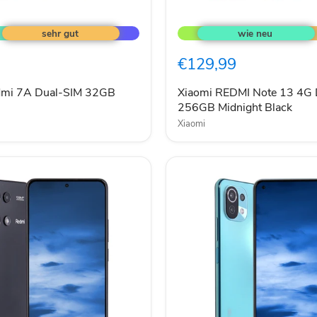
Xiaomi
REDMI
Note
13
€129,99
4G
Dual-
SIM
dmi 7A Dual-SIM 32GB
Xiaomi REDMI Note 13 4G 
256GB
256GB Midnight Black
Midnight
Xiaomi
Black