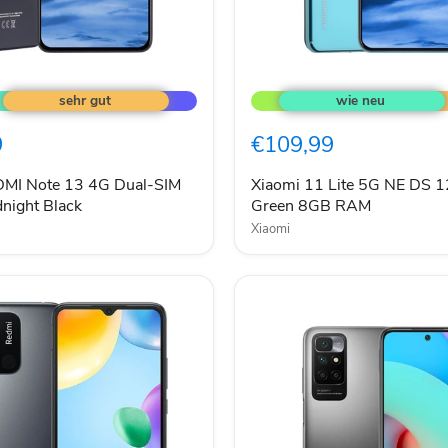
Xiaomi
11
Lite
5G
9
€109,99
NE
DS
128GB
DMI Note 13 4G Dual-SIM
Xiaomi 11 Lite 5G NE DS 
Mint
night Black
Green 8GB RAM
Green
Xiaomi
8GB
RAM