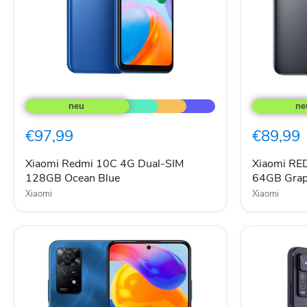
Xiaomi
Xiaomi
Redmi
REDMI
10C
10C
4G
4G
€97,99
€89,99
Dual-
Dual-
SIM
SIM
128GB
64GB
Xiaomi Redmi 10C 4G Dual-SIM
Xiaomi RE
Ocean
Graphite
128GB Ocean Blue
64GB Grap
Blue
Gray
Xiaomi
Xiaomi