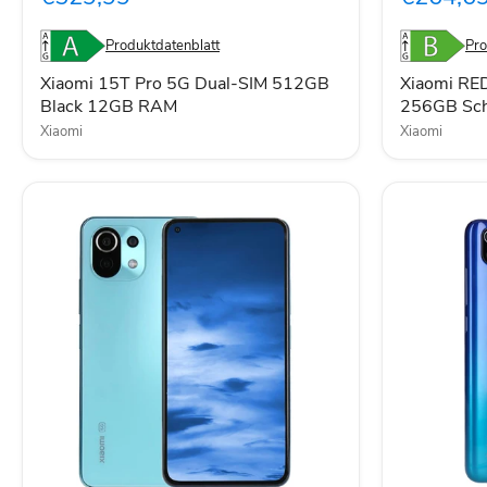
SIM
Dual-
512GB
SIM
Produktdatenblatt
Pro
Black
256GB
12GB
Schwarz
Xiaomi 15T Pro 5G Dual-SIM 512GB
Xiaomi RE
RAM
Black 12GB RAM
256GB Sc
Xiaomi
Xiaomi