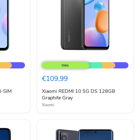
Xiaomi
REDMI
10
5G
€109,99
DS
128GB
Graphite
l-SIM
Xiaomi REDMI 10 5G DS 128GB
Gray
Graphite Gray
Xiaomi