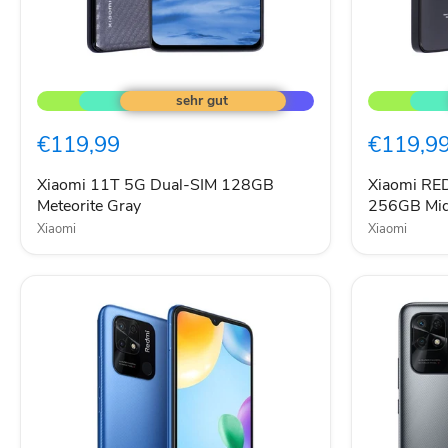
Xiaomi
Xiaomi
11T
REDMI
5G
Note
Dual-
13
€119,99
€119,9
SIM
4G
128GB
Dual-
Meteorite
SIM
Xiaomi 11T 5G Dual-SIM 128GB
Xiaomi RE
Gray
256GB
Meteorite Gray
256GB Mid
Midnight
Xiaomi
Xiaomi
Black