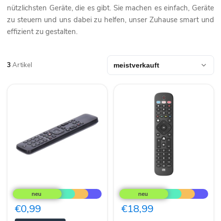
nützlichsten Geräte, die es gibt. Sie machen es einfach, Geräte
zu steuern und uns dabei zu helfen, unser Zuhause smart und
effizient zu gestalten.
3
Artikel
Fernbedienung
One
Vodafone
For
TV
All
Center
TV
€0,99
€18,99
2000
Replacement