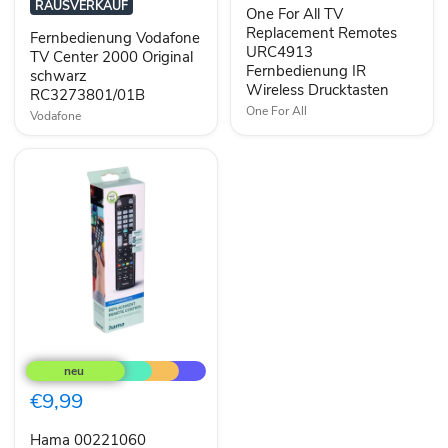
Original
Remotes
RAUSVERKAUF
One For All TV
schwarz
URC4913
RC3273801/01B
Fernbedienung
Replacement Remotes
Fernbedienung Vodafone
IR
URC4913
TV Center 2000 Original
Wireless
Fernbedienung IR
schwarz
Drucktasten
Wireless Drucktasten
RC3273801/01B
One For All
Vodafone
Hama
00221060
Fernbedienung
IR
€9,99
Wireless
TV
Hama 00221060
Drucktasten