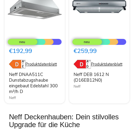
Neff
Neff
DNAA511C
DEB
Dunstabzugshaube
1612
eingebaut
N
€192,99
€259,99
Edelstahl
(D16EB12N0)
300
m³/h
Produktdatenblatt
Produktdatenblatt
D
Neff DNAA511C
Neff DEB 1612 N
Dunstabzugshaube
(D16EB12N0)
eingebaut Edelstahl 300
Neff
m³/h D
Neff
Neff Deckenhauben: Dein stilvolles
Upgrade für die Küche