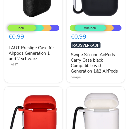
LAUT
Swipe
Prestige
Silicone
Case
AirPods
für
Carry
€0,99
€0,99
Airpods
Case
Generation
black
RAUSVERKAUF
LAUT Prestige Case für
1
Compatible
und
Airpods Generation 1
with
Swipe Silicone AirPods
2
Generation
und 2 schwarz
Carry Case black
schwarz
1&2
LAUT
Compatible with
AirPods
Generation 1&2 AirPods
Swipe