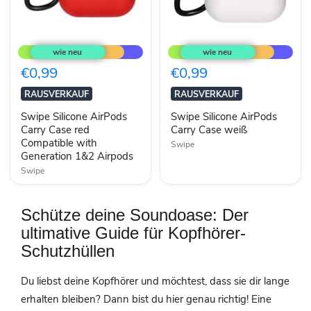
Swipe
Swipe
Silicone
Silicone
AirPods
AirPods
Carry
Carry
€0,99
€0,99
Case
Case
red
weiß
RAUSVERKAUF
RAUSVERKAUF
Compatible
with
Swipe Silicone AirPods
Swipe Silicone AirPods
Generation
Carry Case red
Carry Case weiß
1&2
Compatible with
Swipe
Airpods
Generation 1&2 Airpods
Swipe
Schütze deine Soundoase: Der
ultimative Guide für Kopfhörer-
Schutzhüllen
Du liebst deine Kopfhörer und möchtest, dass sie dir lange
erhalten bleiben? Dann bist du hier genau richtig! Eine