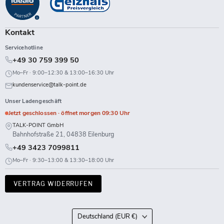
Facebook
Instagram
LinkedIn
TikTok
Twitch
X
WhatsApp
YouTube
Kontakt
Servicehotline
+49 30 759 399 50
Mo–Fr · 9:00–12:30 & 13:00–16:30 Uhr
kundenservice@talk-point.de
Unser Ladengeschäft
Jetzt geschlossen · öffnet morgen 09:30 Uhr
TALK-POINT GmbH
Bahnhofstraße 21, 04838 Eilenburg
+49 3423 7099811
Mo–Fr · 9:30–13:00 & 13:30–18:00 Uhr
VERTRAG WIDERRUFEN
Land
Deutschland
(EUR €)