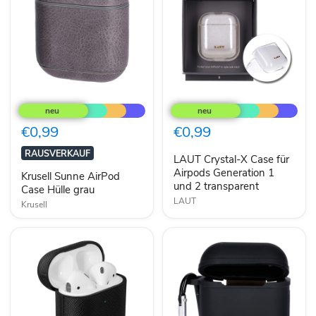
Krusell
LAUT
Sunne
Crystal-
AirPod
X
Case
Case
€0,99
€0,99
Hülle
für
grau
Airpods
RAUSVERKAUF
LAUT Crystal-X Case für
Generation
1
Airpods Generation 1
Krusell Sunne AirPod
und
und 2 transparent
Case Hülle grau
2
LAUT
Krusell
transparent