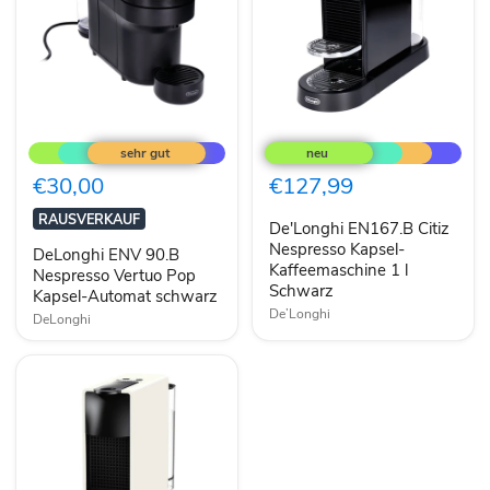
DeLonghi
De'Longhi
ENV
EN167.B
90.B
Citiz
Nespresso
Nespresso
€30,00
€127,99
Vertuo
Kapsel-
Pop
Kaffeemaschine
RAUSVERKAUF
De'Longhi EN167.B Citiz
Kapsel-
1
Automat
l
Nespresso Kapsel-
DeLonghi ENV 90.B
schwarz
Schwarz
Kaffeemaschine 1 l
Nespresso Vertuo Pop
Schwarz
Kapsel-Automat schwarz
De’Longhi
DeLonghi