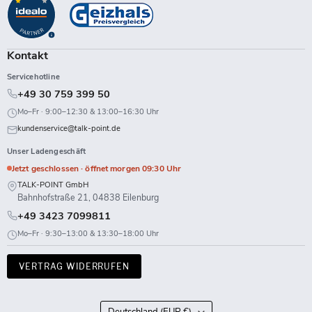
Facebook
Instagram
LinkedIn
TikTok
Twitch
X
WhatsApp
YouTube
Kontakt
Servicehotline
+49 30 759 399 50
Mo–Fr · 9:00–12:30 & 13:00–16:30 Uhr
kundenservice@talk-point.de
Unser Ladengeschäft
Jetzt geschlossen · öffnet morgen 09:30 Uhr
TALK-POINT GmbH
Bahnhofstraße 21, 04838 Eilenburg
+49 3423 7099811
Mo–Fr · 9:30–13:00 & 13:30–18:00 Uhr
VERTRAG WIDERRUFEN
Land