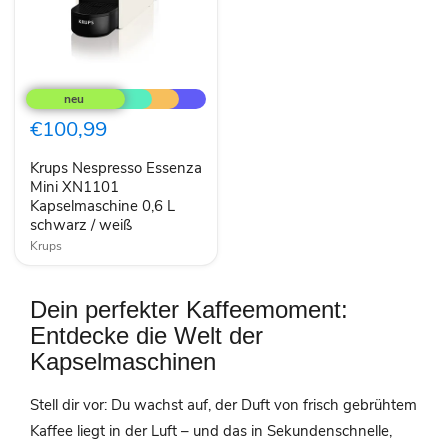
Krups
Nespresso
Essenza
Mini
€100,99
XN1101
Kapselmaschine
Krups Nespresso Essenza
0,6
L
Mini XN1101
schwarz
Kapselmaschine 0,6 L
/
schwarz / weiß
weiß
Krups
Dein perfekter Kaffeemoment:
Entdecke die Welt der
Kapselmaschinen
Stell dir vor: Du wachst auf, der Duft von frisch gebrühtem
Kaffee liegt in der Luft – und das in Sekundenschnelle,