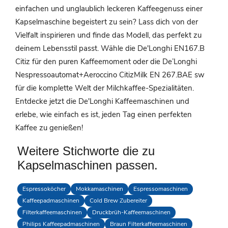
einfachen und unglaublich leckeren Kaffeegenuss einer
Kapselmaschine begeistert zu sein? Lass dich von der
Vielfalt inspirieren und finde das Modell, das perfekt zu
deinem Lebensstil passt. Wähle die De'Longhi EN167.B
Citiz für den puren Kaffeemoment oder die De’Longhi
Nespressoautomat+Aeroccino CitizMilk EN 267.BAE sw
für die komplette Welt der Milchkaffee-Spezialitäten.
Entdecke jetzt die De'Longhi Kaffeemaschinen und
erlebe, wie einfach es ist, jeden Tag einen perfekten
Kaffee zu genießen!
Weitere Stichworte die zu
Kapselmaschinen passen.
Espressoköcher
Mokkamaschinen
Espressomaschinen
Kaffeepadmaschinen
Cold Brew Zubereiter
Filterkaffeemaschinen
Druckbrüh-Kaffeemaschinen
Philips Kaffeepadmaschinen
Braun Filterkaffeemaschinen