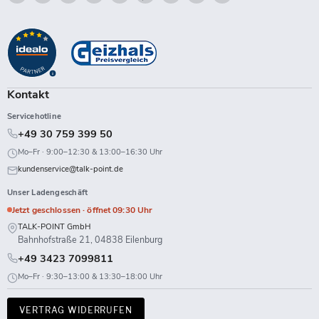
Talk-
Sie
Sie
Sie
Sie
Sie
Sie
Sie
Sie
Point
uns
uns
uns
uns
uns
uns
uns
uns
auf
auf
auf
auf
auf
auf
auf
auf
Facebook
Instagram
LinkedIn
TikTok
Twitch
X
WhatsApp
YouTube
Kontakt
Servicehotline
+49 30 759 399 50
Mo–Fr · 9:00–12:30 & 13:00–16:30 Uhr
kundenservice@talk-point.de
Unser Ladengeschäft
Jetzt geschlossen · öffnet 09:30 Uhr
TALK-POINT GmbH
Bahnhofstraße 21, 04838 Eilenburg
+49 3423 7099811
Mo–Fr · 9:30–13:00 & 13:30–18:00 Uhr
VERTRAG WIDERRUFEN