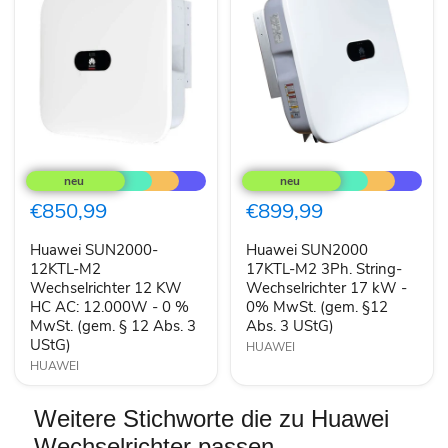
Huawei
Huawei
SUN2000-
SUN2000
12KTL-
17KTL-
M2
M2
€850,99
€899,99
Wechselrichter
3Ph.
12
String-
Huawei SUN2000-
Huawei SUN2000
KW
Wechselrichter
HC
12KTL-M2
17
17KTL-M2 3Ph. String-
AC:
kW
Wechselrichter 12 KW
Wechselrichter 17 kW -
12.000W
-
HC AC: 12.000W - 0 %
0% MwSt. (gem. §12
-
0%
MwSt. (gem. § 12 Abs. 3
Abs. 3 UStG)
0
MwSt.
UStG)
%
(gem.
HUAWEI
MwSt.
§12
HUAWEI
(gem.
Abs.
§
3
12
UStG)
Weitere Stichworte die zu Huawei
Abs.
Wechselrichter passen.
3