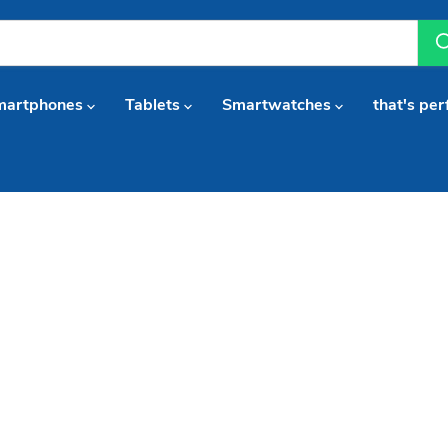
martphones
Tablets
Smartwatches
that's per