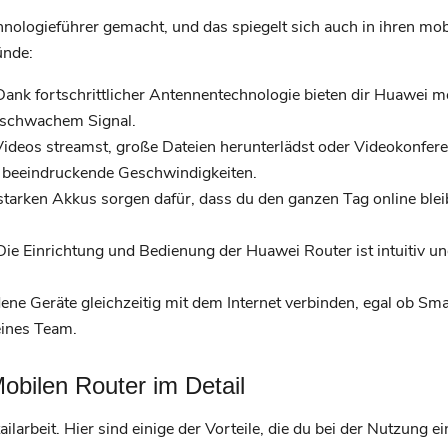
nologieführer gemacht, und das spiegelt sich auch in ihren mo
ünde:
ank fortschrittlicher Antennentechnologie bieten dir Huawei mo
t schwachem Signal.
ideos streamst, große Dateien herunterlädst oder Videokonferen
 beeindruckende Geschwindigkeiten.
starken Akkus sorgen dafür, dass du den ganzen Tag online blei
ie Einrichtung und Bedienung der Huawei Router ist intuitiv un
ne Geräte gleichzeitig mit dem Internet verbinden, egal ob Sma
leines Team.
obilen Router im Detail
ailarbeit. Hier sind einige der Vorteile, die du bei der Nutzung