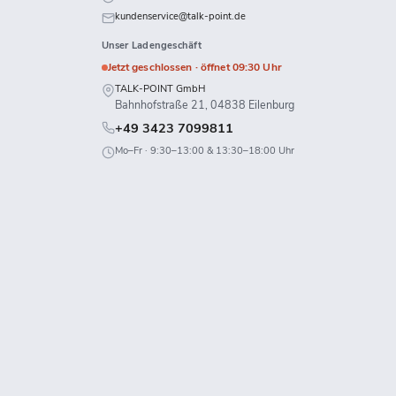
uns
uns
uns
kundenservice@talk-point.de
uf
auf
auf
Unser Ladengeschäft
k
Twitch
X
WhatsApp
Jetzt geschlossen · öffnet 09:30 Uhr
TALK-POINT GmbH
Bahnhofstraße 21, 04838 Eilenburg
+49 3423 7099811
Mo–Fr · 9:30–13:00 & 13:30–18:00 Uhr