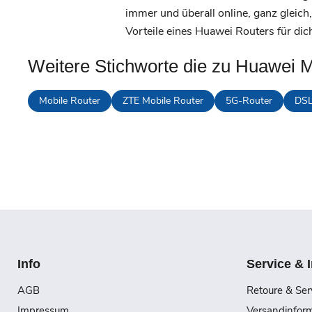
immer und überall online, ganz gleich,
Vorteile eines Huawei Routers für dic
Weitere Stichworte die zu Huawei M
Mobile Router
ZTE Mobile Router
5G-Router
DSL
Info
Service & 
AGB
Retoure & Ser
Impressum
Versandinfor