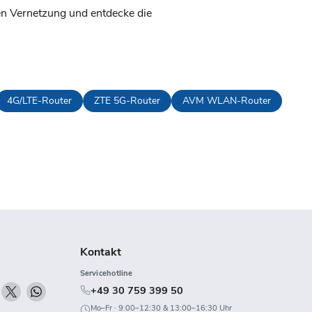
blen Vernetzung und entdecke die
4G/LTE-Router
ZTE 5G-Router
AVM WLAN-Router
Kontakt
Servicehotline
n
Finden
Finden
Finden
+49 30 759 399 50
ie
Sie
Sie
Mo–Fr · 9:00–12:30 & 13:00–16:30 Uhr