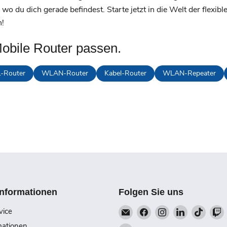
 wo du dich gerade befindest. Starte jetzt in die Welt der flexi
h!
obile Router passen.
-Router
WLAN-Router
Kabel-Router
WLAN-Repeater
Informationen
Folgen Sie uns
Email
Finden
Finden
Finden
Finde
vice
Talk-
Sie
Sie
Sie
Sie
S
mationen