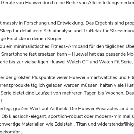
 Geräte von Huawei durch eine Reihe von Alleinstellungsmerkma
t massiv in Forschung und Entwicklung. Das Ergebnis sind prop
leep für detaillierte Schlafanalyse und TruRelax für Stressma
ge Einblicke in deinen Körper.
du ein minimalistisches Fitness-Armband für den täglichen Über
 Smartphone fast ersetzen kann – Huawei hat das passende Model
ie bis zur vielseitigen Huawei Watch GT und Watch Fit Serie,
er der größten Pluspunkte vieler Huawei Smartwatches und Fit
urrenzprodukte täglich geladen werden müssen, halten viele 
 Serie bietet eine Laufzeit von mehreren Tagen bis Wochen. Da
t.
 legt großen Wert auf Ästhetik. Die Huawei Wearables sind n
. Ob klassisch-elegant, sportlich-robust oder modern-minimalist
chwertige Materialien wie Edelstahl, Titan und widerstandsfähi
gekomfort.