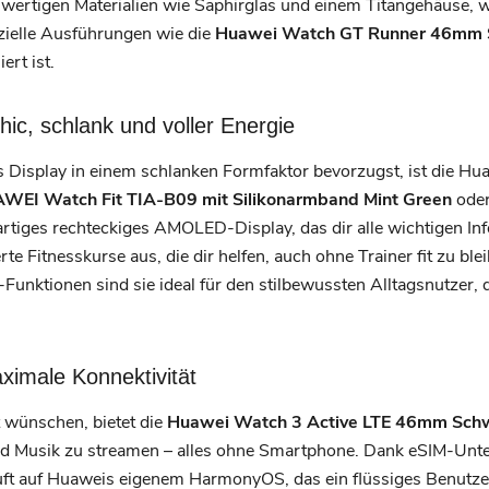
rtigen Materialien wie Saphirglas und einem Titangehäuse, wa
ezielle Ausführungen wie die
Huawei Watch GT Runner 46mm 
ert ist.
hic, schlank und voller Energie
Display in einem schlanken Formfaktor bevorzugst, ist die Hu
WEI Watch Fit TIA-B09 mit Silikonarmband Mint Green
oder
artiges rechteckiges AMOLED-Display, das dir alle wichtigen Info
rte Fitnesskurse aus, die dir helfen, auch ohne Trainer fit zu ble
unktionen sind sie ideal für den stilbewussten Alltagsnutzer, 
ximale Konnektivität
t wünschen, bietet die
Huawei Watch 3 Active LTE 46mm Sch
nd Musik zu streamen – alles ohne Smartphone. Dank eSIM-Unte
uft auf Huaweis eigenem HarmonyOS, das ein flüssiges Benutze