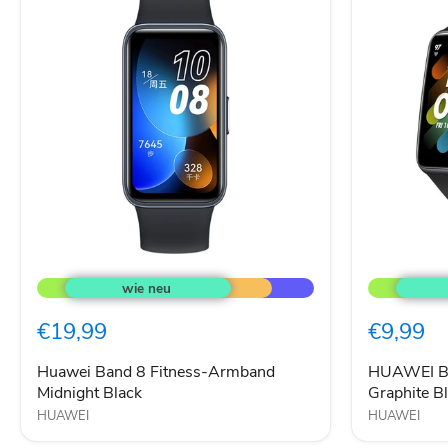
Huawei
HUAWEI
Band
Band
8
7
Fitness-
Fitness-
€19,99
€9,99
Armband
Tracker
Midnight
Graphite
Black
Black
Huawei Band 8 Fitness-Armband
HUAWEI Ba
Midnight Black
Graphite B
HUAWEI
HUAWEI