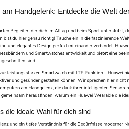
er am Handgelenk: Entdecke die Welt d
ten Begleiter, der dich im Alltag und beim Sport unterstützt, d
n bist du hier genau richtig! Tauche ein in die faszinierende We
tion und elegantes Design perfekt miteinander verbindet. Huawei
nessbändern und Smartwatches entwickelt und bietet eine beeind
ugeschnitten sind.
r leistungsstarken Smartwatch mit LTE-Funktion – Huawei biet
aktiver und gesünder gestalten können. Wir sprechen hier nicht n
omputern am Handgelenk, die dank ihrer intelligenten Sensore
s gemeinsam herausfinden, warum ein Huawei Wearable die ideal
die ideale Wahl für dich sind
llenz und ein tiefes Verständnis für die Bedürfnisse moderner