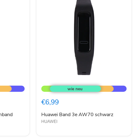
Huawei
Band
3e
AW70
€6,99
schwarz
mband
Huawei Band 3e AW70 schwarz
HUAWEI