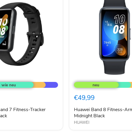
Huawei
Band
8
Fitness-
€49,99
Armband
Midnight
Black
nd 7 Fitness-Tracker
Huawei Band 8 Fitness-Ar
lack
Midnight Black
HUAWEI