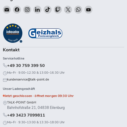
Email
Finden
Finden
Finden
Finden
Finden
Finden
Finden
Finden
Talk-
Sie
Sie
Sie
Sie
Sie
Sie
Sie
Sie
Point
uns
uns
uns
uns
uns
uns
uns
uns
auf
auf
auf
auf
auf
auf
auf
auf
Facebook
Instagram
LinkedIn
TikTok
Twitch
X
WhatsApp
YouTube
Kontakt
Servicehotline
+49 30 759 399 50
Mo–Fr · 9:00–12:30 & 13:00–16:30 Uhr
kundenservice@talk-point.de
Unser Ladengeschäft
Jetzt geschlossen · öffnet morgen 09:30 Uhr
TALK-POINT GmbH
Bahnhofstraße 21, 04838 Eilenburg
+49 3423 7099811
Mo–Fr · 9:30–13:00 & 13:30–18:00 Uhr