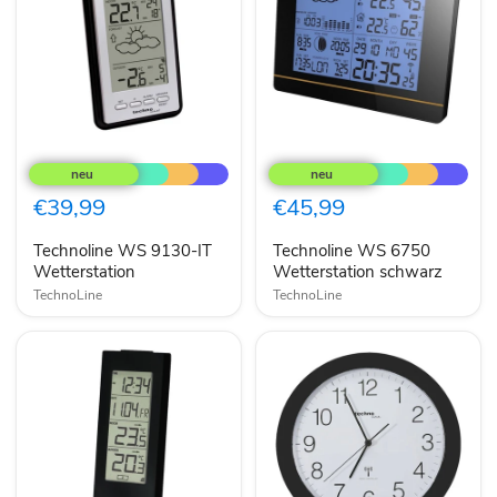
Technoline
Technoline
WS
WS
9130-
6750
IT
Wetterstation
€39,99
€45,99
Wetterstation
schwarz
Technoline WS 9130-IT
Technoline WS 6750
Wetterstation
Wetterstation schwarz
TechnoLine
TechnoLine