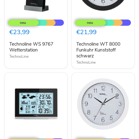
Technoline
Technoline
WS
WT
9767
8000
Wetterstation
Funkuhr
€23,99
€21,99
Kunststoff
schwarz
Technoline WS 9767
Technoline WT 8000
Wetterstation
Funkuhr Kunststoff
schwarz
TechnoLine
TechnoLine
Technoline
Technoline
WS
WT