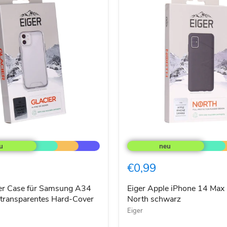
Eiger
Apple
iPhone
14
€0,99
Max
Cover
North
ier Case für Samsung A34
Eiger Apple iPhone 14 Max
schwarz
 transparentes Hard-Cover
North schwarz
tes
Eiger