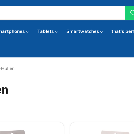
martphones
Tablets
Smartwatches
that's per
-Hüllen
en