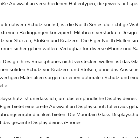
große Auswahl an verschiedenen Hüllentypen, die jeweils auf sp
ltimativem Schutz suchst, ist die North Series die richtige W
er extremen Bedingungen konzipiert. Mit ihrem verstärkten Desi
z vor Stürzen, Stößen und Kratzern. Die Eiger North Hüllen sind i
ummer sicher gehen wollen. Verfügbar für diverse iPhone und 
as Design ihres Smartphones nicht verstecken wollen, ist das Gl
inen soliden Schutz vor Kratzern und Stößen, ohne das Aussehe
ertigen Materialien sorgen für einen optimalen Schutz und eine
lle.
playschutz ist unerlässlich, um das empfindliche Display deine
iger bietet eine breite Auswahl an Displayschutzfolien aus geh
ührungsempfindlichkeit bieten. Die Mountain Glass Displayschu
t das gesamte Display deines iPhones.