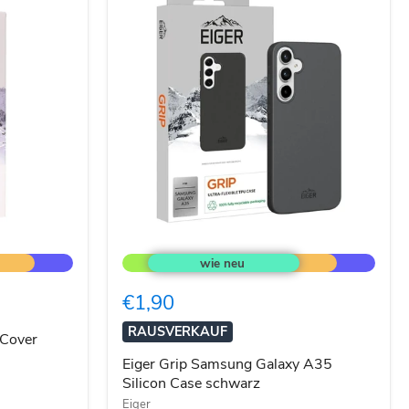
Eiger
Grip
Samsung
Galaxy
€1,90
A35
Silicon
RAUSVERKAUF
Case
 Cover
schwarz
Eiger Grip Samsung Galaxy A35
Silicon Case schwarz
Eiger