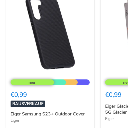
Eiger
Eiger
Samsung
Glacier
S23+
Case
Outdoor
für
€0,99
€0,99
Cover
Samsung
A34
RAUSVERKAUF
5G
Eiger Glac
Glacier
5G Glacier
Eiger Samsung S23+ Outdoor Cover
transparen
Eiger
Eiger
Hard-
Cover