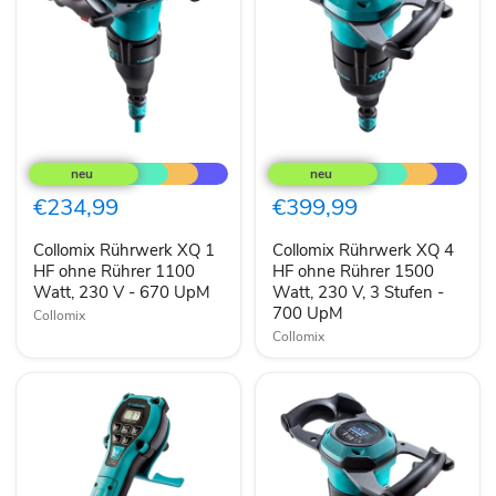
Collomix
Collomix
Rührwerk
Rührwerk
XQ
XQ
1
4
€234,99
€399,99
HF
HF
ohne
ohne
Collomix Rührwerk XQ 1
Collomix Rührwerk XQ 4
Rührer
Rührer
1100
HF ohne Rührer 1100
1500
HF ohne Rührer 1500
Watt,
Watt,
Watt, 230 V - 670 UpM
Watt, 230 V, 3 Stufen -
230
230
700 UpM
Collomix
V
V,
Collomix
-
3
670
Stufen
UpM
-
700
UpM