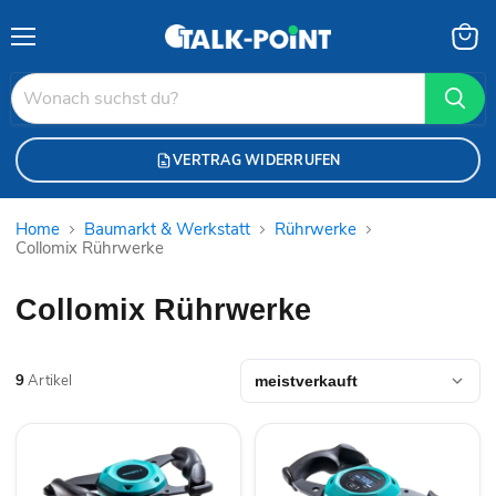
Menü
Waren
anzei
VERTRAG WIDERRUFEN
Home
Baumarkt & Werkstatt
Rührwerke
Collomix Rührwerke
Collomix Rührwerke
9
Artikel