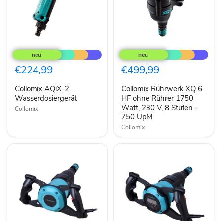
Collomix
Collomix
AQiX-
Rührwerk
2
XQ
Wasserdosiergerät
6
€224,99
€499,99
HF
ohne
Collomix AQiX-2
Collomix Rührwerk XQ 6
Rührer
Wasserdosiergerät
1750
HF ohne Rührer 1750
Watt,
Watt, 230 V, 8 Stufen -
Collomix
230
750 UpM
V,
Collomix
8
Stufen
-
750
UpM