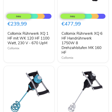
Collomix
Collomix
Rührwerk
Rührwerk
XQ
XQ
1
6
€239,99
€477,99
HF
HF
mit
Handrührwerk
Collomix Rührwerk XQ 1
Collomix Rührwerk XQ 6
WK
1750W
120
HF mit WK 120 HF 1100
8
HF Handrührwerk
HF
Drehzahlstufen
Watt, 230 V - 670 UpM
1750W 8
1100
MK
Drehzahlstufen MK 160
Collomix
Watt,
160
HF
230
HF
V
Collomix
-
670
UpM