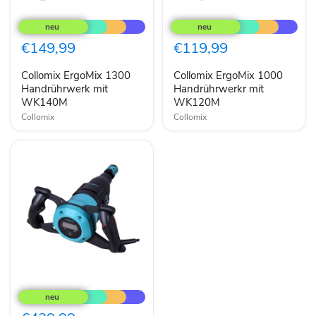
Collomix
Collomix
ErgoMix
ErgoMix
1300
1000
Handrührwerk
Handrührwerkr
€149,99
€119,99
mit
mit
WK140M
WK120M
Collomix ErgoMix 1300
Collomix ErgoMix 1000
Handrührwerk mit
Handrührwerkr mit
WK140M
WK120M
Collomix
Collomix
Collomix
Rührwerk
XQ
4