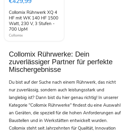
€429,99
HF
mit
Collomix Rührwerk XQ 4
WK
140
HF mit WK 140 HF 1500
HF
Watt, 230 V, 3 Stufen -
1500
700 UpM
Watt,
Collomix
230
V,
3
Stufen
Collomix Rührwerke: Dein
-
700
zuverlässiger Partner für perfekte
UpM
Mischergebnisse
Du bist auf der Suche nach einem Rührwerk, das nicht
nur zuverlässig, sondern auch leistungsstark und
langlebig ist? Dann bist du hier genau richtig! In unserer
Kategorie "Collomix Rührwerke" findest du eine Auswahl
an Geräten, die speziell für die hohen Anforderungen auf
Baustellen und in Werkstätten entwickelt wurden.
Collomix steht seit Jahrzehnten für Qualität, Innovation