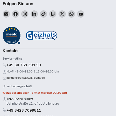
Folgen Sie uns
Email
Finden
Finden
Finden
Finden
Finden
Finden
Finden
Finden
Talk-
Sie
Sie
Sie
Sie
Sie
Sie
Sie
Sie
Point
uns
uns
uns
uns
uns
uns
uns
uns
auf
auf
auf
auf
auf
auf
auf
auf
Facebook
Instagram
LinkedIn
TikTok
Twitch
X
WhatsApp
YouTube
Kontakt
Servicehotline
+49 30 759 399 50
Mo–Fr · 9:00–12:30 & 13:00–16:30 Uhr
kundenservice@talk-point.de
Unser Ladengeschäft
Jetzt geschlossen · öffnet morgen 09:30 Uhr
TALK-POINT GmbH
Bahnhofstraße 21, 04838 Eilenburg
+49 3423 7099811