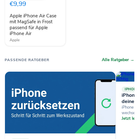
Case
€9,99
mit
MagSafe
Apple iPhone Air Case
in
Frost
mit MagSafe in Frost
passend
passend für Apple
für
iPhone Air
Apple
Apple
iPhone
Air
Alle Ratgeber →
PASSENDE RATGEBER
IPHONE
iPhone-
deine D
iPhone si
wechselst
Jetzt le