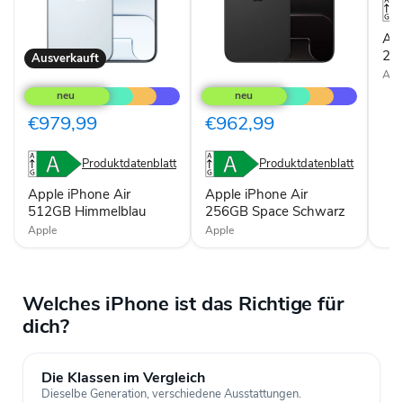
App
25
Ausverkauft
Apple
Apple
App
iPhone
iPhone
Air
Air
512GB
256GB
€979,99
€962,99
Himmelblau
Space
Schwarz
Produktdatenblatt
Produktdatenblatt
Apple iPhone Air
Apple iPhone Air
512GB Himmelblau
256GB Space Schwarz
Apple
Apple
Welches iPhone ist das Richtige für
dich?
Die Klassen im Vergleich
Dieselbe Generation, verschiedene Ausstattungen.