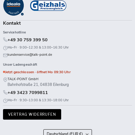
Facebook
Instagram
LinkedIn
TikTok
Twitch
X
WhatsApp
YouTube
Kontakt
Servicehotline
+49 30 759 399 50
Mo–Fr · 9:00–12:30 & 13:00–16:30 Uhr
kundenservice@talk-point.de
Unser Ladengeschäft
Jetzt geschlossen · öffnet Mo 09:30 Uhr
TALK-POINT GmbH
Bahnhofstraße 21, 04838 Eilenburg
+49 3423 7099811
Mo–Fr · 9:30–13:00 & 13:30–18:00 Uhr
VERTRAG WIDERRUFEN
Land
Deutschland
(EUR €)