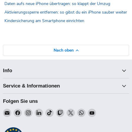
Daten aufs neue iPhone übertragen: so klappt der Umzug
Aktivierungssperre entfernen: so gibst du ein iPhone sauber weiter
Kindersicherung am Smartphone einrichten
Nach oben
Info
Service & Informationen
Folgen Sie uns
Email
Finden
Finden
Finden
Finden
Finden
Finden
Finden
Finden
Talk-
Sie
Sie
Sie
Sie
Sie
Sie
Sie
Sie
Point
uns
uns
uns
uns
uns
uns
uns
uns
auf
auf
auf
auf
auf
auf
auf
auf