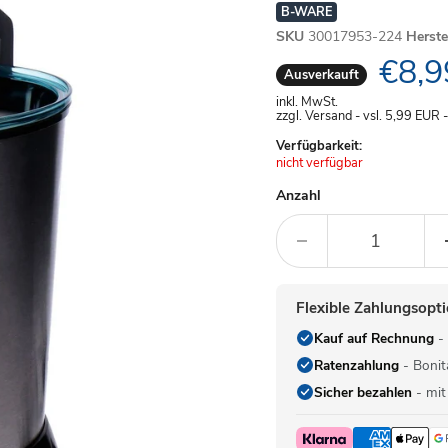
B-WARE
SKU
30017953-224
Herst
Aktue
€8,9
Ausverkauft
inkl. MwSt.
zzgl. Versand - vsl. 5,99
EUR
Verfügbarkeit:
Achtung:
nicht verfügbar
Anzahl
Flexible Zahlungsopt
Kauf auf Rechnung
- 
Ratenzahlung
- Bonit
Sicher bezahlen
- mit