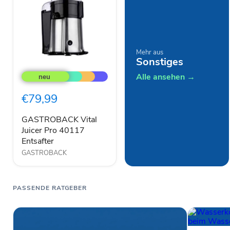
Mehr aus
Sonstiges
GASTROBACK
Vital
Alle ansehen →
Juicer
Pro
€79,99
40117
Entsafter
GASTROBACK Vital
Juicer Pro 40117
Entsafter
GASTROBACK
PASSENDE RATGEBER