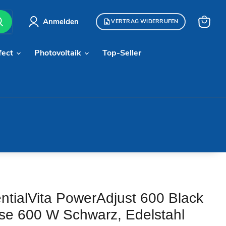
Anmelden
VERTRAG WIDERRUFEN
Warenk
anzeige
fect
Photovoltaik
Top-Seller
ntialVita PowerAdjust 600 Black
se 600 W Schwarz, Edelstahl