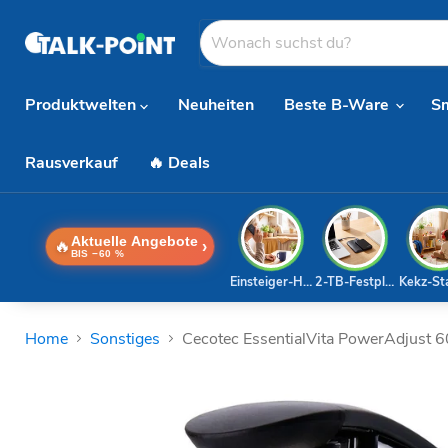
Produktwelten
Neuheiten
Beste B-Ware
S
Rausverkauf
🔥 Deals
Aktuelle Angebote
🔥
›
BIS −60 %
Einsteiger-Handy
2-TB-Festplatte
Kekz-St
Home
Sonstiges
Cecotec EssentialVita PowerAdjust 