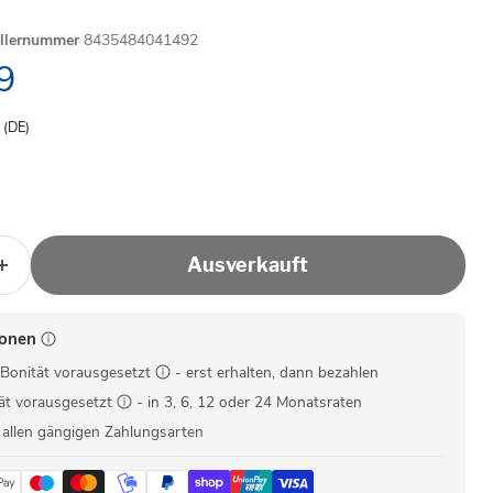
ellernummer
8435484041492
ller Preis
9
- (DE)
Ausverkauft
ionen
Bonität vorausgesetzt
- erst erhalten, dann bezahlen
ät vorausgesetzt
- in 3, 6, 12 oder 24 Monatsraten
 allen gängigen Zahlungsarten