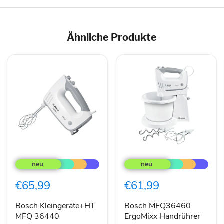
Ähnliche Produkte
Bosch
Bosch
Kleingeräte+HT
MFQ36460
MFQ
ErgoMixx
36440
Handrührer
€65,99
€61,99
Handrührer
450
Handrührer
W
in
Bosch Kleingeräte+HT
Bosch MFQ36460
weiß,
MFQ 36440
ErgoMixx Handrührer
grau