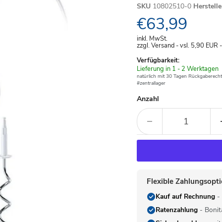
SKU
10802510-0
Herstell
Aktueller Pre
€63,99
inkl. MwSt.
zzgl. Versand - vsl. 5,90
EUR
Verfügbarkeit:
Verfügbar
Lieferung in 1 - 2 Werktagen
-
natürlich mit 30 Tagen Rückgaberecht
#zentrallager
Anzahl
Flexible Zahlungsopt
Kauf auf Rechnung
- 
Ratenzahlung
- Bonit