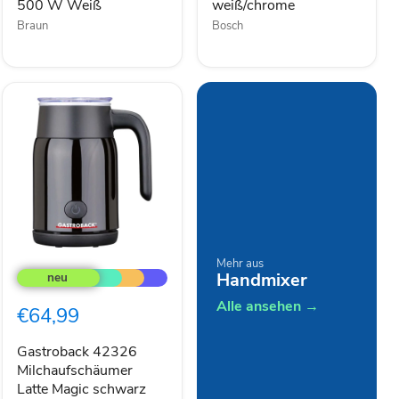
500 W Weiß
weiß/chrome
Weiß
Braun
Bosch
Gastroback
Mehr aus
42326
Handmixer
Milchaufschäumer
Latte
Alle ansehen →
€64,99
Magic
schwarz
Gastroback 42326
Milchaufschäumer
Latte Magic schwarz