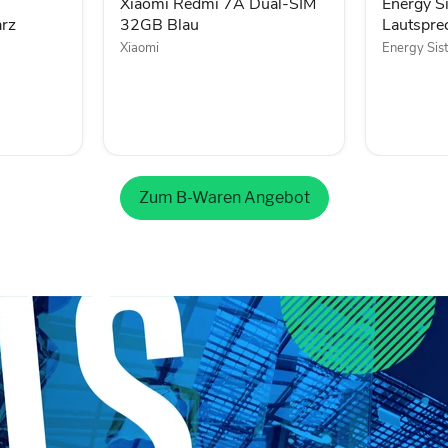
Blau
Xiaomi Redmi 7A Dual-SIM
Energy S
rz
32GB Blau
Lautspre
Xiaomi
Energy Sis
Zum B-Waren Angebot