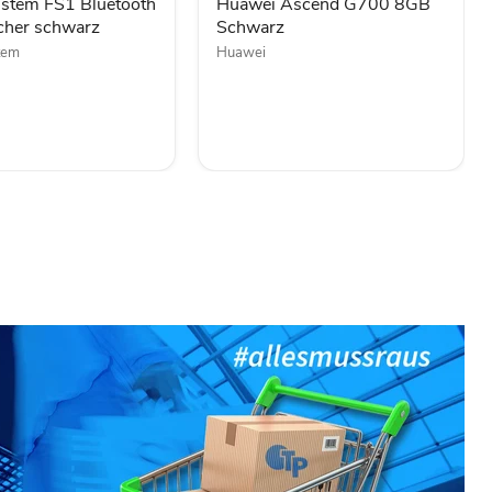
istem FS1 Bluetooth
Huawei Ascend G700 8GB
cher schwarz
Schwarz
tem
Huawei