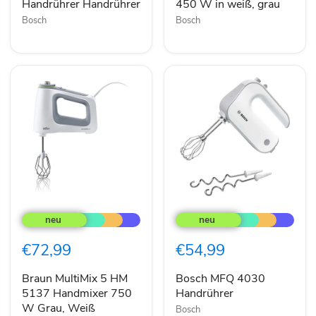
Handrührer Handrührer
450 W in weiß, grau
Bosch
Bosch
Braun
Bosch
MultiMix
MFQ
5
4030
HM
Handrührer
€72,99
€54,99
5137
Handmixer
750
Braun MultiMix 5 HM
Bosch MFQ 4030
W
5137 Handmixer 750
Handrührer
Grau,
W Grau, Weiß
Bosch
Weiß