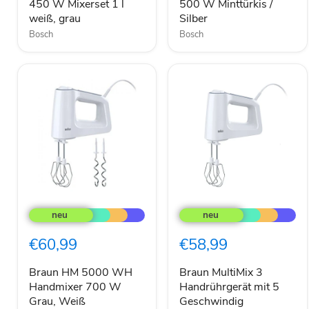
450 W Mixerset 1 l
500 W Minttürkis /
weiß,
weiß, grau
Silber
grau
Bosch
Bosch
Braun
Braun
HM
MultiMix
5000
3
WH
Handrührgerät
€60,99
€58,99
Handmixer
mit
700
5
W
Geschwindig
Braun HM 5000 WH
Braun MultiMix 3
Grau,
keitsstufen
Handmixer 700 W
Handrührgerät mit 5
Weiß
inkl.
Grau, Weiß
Geschwindig
Schneebesen,