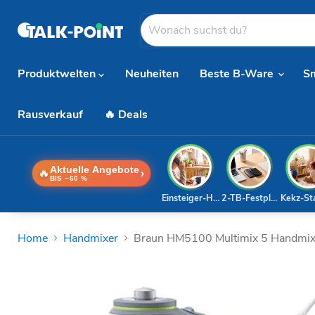
Produktwelten
Neuheiten
Beste B-Ware
S
Rausverkauf
🔥 Deals
Aktuelle Angebote
🔥
›
BIS −60 %
Einsteiger-Handy
2-TB-Festplatte
Kekz-St
Home
Handmixer
Braun HM5100 Multimix 5 Handmix