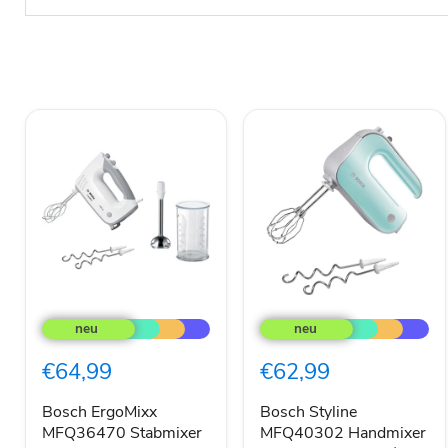
Bosch
Bosch
ErgoMixx
Styline
MFQ36470
MFQ40302
Stabmixer
Handmixer
€64,99
€62,99
450
500
W
W
Mixerset
Minttürkis
Bosch ErgoMixx
Bosch Styline
1
/
MFQ36470 Stabmixer
MFQ40302 Handmixer
l
Silber