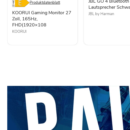
FHD(1920×108
JBL GO 4 Bluetooth
Produktdatenblatt
Lautsprecher Schwa
KOORUI Gaming Monitor 27
JBL by Harman
Zoll, 165Hz,
FHD(1920×108
KOORUI