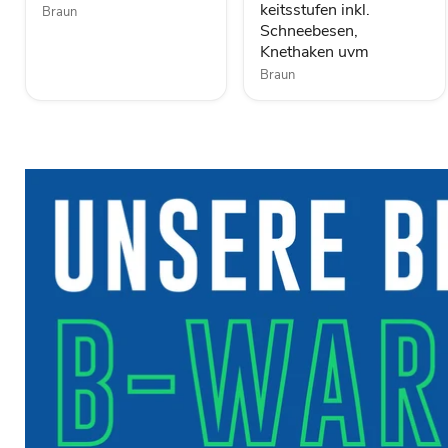
keitsstufen inkl.
Braun
Knethaken
Schneebesen,
uvm
Knethaken uvm
Braun