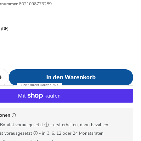
ernummer
8021098773289
is
- (DE)
In den Warenkorb
ionen
Bonität vorausgesetzt
- erst erhalten, dann bezahlen
ät vorausgesetzt
- in 3, 6, 12 oder 24 Monatsraten