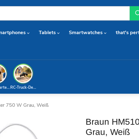
martphones
Tablets
Smartwatches
that's per
arterset
RC-Truck-Deal
er 750 W Grau, Weiß
Braun HM5100
Grau, Weiß