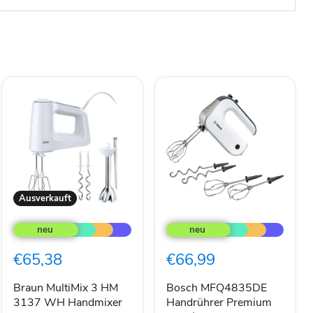
Ausverkauft
Braun
Bosch
MultiMix
MFQ4835DE
3
Handrührer
HM
Premium
€65,38
€66,99
3137
weiß/chrome
WH
Handmixer
Braun MultiMix 3 HM
Bosch MFQ4835DE
500
3137 WH Handmixer
Handrührer Premium
W