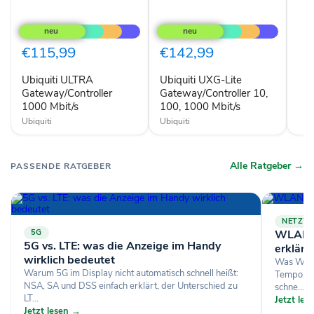
Ubiquiti
Ubiquiti
ULTRA
UXG-
Gateway/Controller
Lite
1000
Gateway/Controller
€115,99
€142,99
Mbit/s
10,
100,
Ubiquiti ULTRA
Ubiquiti UXG-Lite
1000
Gateway/Controller
Mbit/s
Gateway/Controller 10,
1000 Mbit/s
100, 1000 Mbit/s
Ubiquiti
Ubiquiti
Alle Ratgeber →
PASSENDE RATGEBER
NETZW
5G
WLAN-St
5G vs. LTE: was die Anzeige im Handy
erklärt
wirklich bedeutet
Was Wi-Fi
Warum 5G im Display nicht automatisch schnell heißt:
Tempo, B
NSA, SA und DSS einfach erklärt, der Unterschied zu
schne...
LT...
Jetzt le
Jetzt lesen →