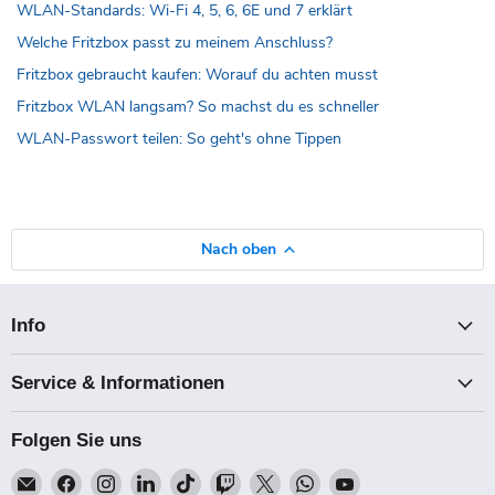
WLAN-Standards: Wi-Fi 4, 5, 6, 6E und 7 erklärt
Welche Fritzbox passt zu meinem Anschluss?
Fritzbox gebraucht kaufen: Worauf du achten musst
Fritzbox WLAN langsam? So machst du es schneller
WLAN-Passwort teilen: So geht's ohne Tippen
Nach oben
Info
Service & Informationen
Folgen Sie uns
Email
Finden
Finden
Finden
Finden
Finden
Finden
Finden
Finden