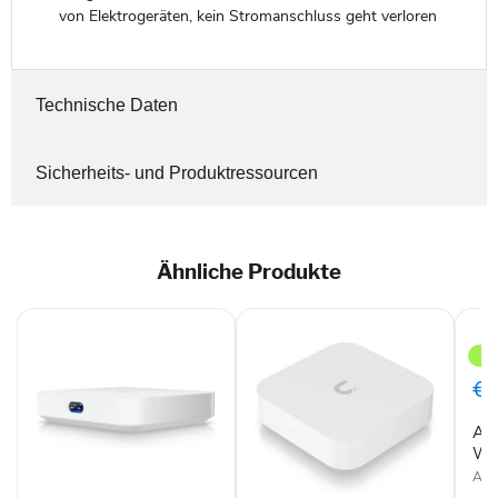
von Elektrogeräten, kein Stromanschluss geht verloren
Technische Daten
Sicherheits- und Produktressourcen
Ähnliche Produkte
AV
FRI
758
WL
€6
Rou
AV
WL
AV