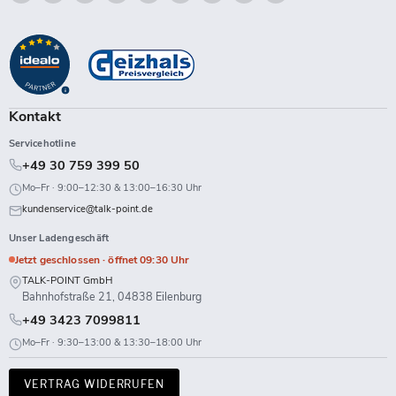
Talk-
Sie
Sie
Sie
Sie
Sie
Sie
Sie
Sie
Point
uns
uns
uns
uns
uns
uns
uns
uns
auf
auf
auf
auf
auf
auf
auf
auf
Facebook
Instagram
LinkedIn
TikTok
Twitch
X
WhatsApp
YouTube
Kontakt
Servicehotline
+49 30 759 399 50
Mo–Fr · 9:00–12:30 & 13:00–16:30 Uhr
kundenservice@talk-point.de
Unser Ladengeschäft
Jetzt geschlossen · öffnet 09:30 Uhr
TALK-POINT GmbH
Bahnhofstraße 21, 04838 Eilenburg
+49 3423 7099811
Mo–Fr · 9:30–13:00 & 13:30–18:00 Uhr
VERTRAG WIDERRUFEN