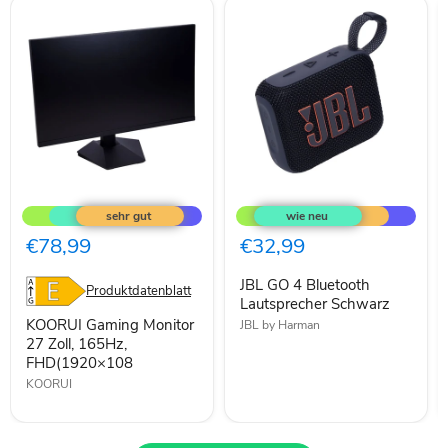
KOORUI
JBL
Gaming
GO
Monitor
4
27
Bluetooth
€78,99
€32,99
Zoll,
Lautsprecher
165Hz,
Schwarz
JBL GO 4 Bluetooth
FHD(1920×108
Produktdatenblatt
Lautsprecher Schwarz
KOORUI Gaming Monitor
JBL by Harman
27 Zoll, 165Hz,
FHD(1920×108
KOORUI