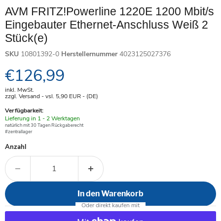
AVM FRITZ!Powerline 1220E 1200 Mbit/s
Eingebauter Ethernet-Anschluss Weiß 2
Stück(e)
SKU
10801392-0
Herstellernummer
4023125027376
Aktueller Preis
€126,99
inkl. MwSt.
zzgl. Versand - vsl. 5,90
EUR
- (DE)
Verfügbarkeit:
Verfügbar
Lieferung in 1 - 2 Werktagen
-
natürlich mit 30 Tagen Rückgaberecht
#zentrallager
Anzahl
In den Warenkorb