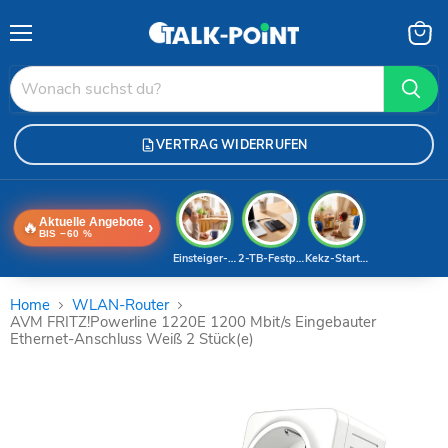
Menü
Waren
anzei
VERTRAG WIDERRUFEN
Aktuelle Angebote
🔥
›
BIS −60 %
Einsteiger-Handy
2-TB-Festplatte
Kekz-Starterset
Home
WLAN-Router
AVM FRITZ!Powerline 1220E 1200 Mbit/s Eingebauter
Ethernet-Anschluss Weiß 2 Stück(e)