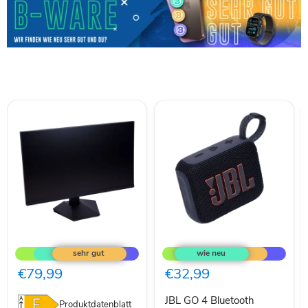
KOORUI
JBL
Gaming
GO
Monitor
4
27
Bluetooth
€79,99
€32,99
Zoll,
Lautsprecher
165Hz,
Schwarz
JBL GO 4 Bluetooth
FHD(1920×108
Produktdatenblatt