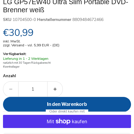
LG GP57EW40 Ultra Slim Portable DVD-
Brenner weiß
SKU
10704500-0
Herstellernummer
8809484672466
Aktueller Preis
€30,99
inkl. MwSt.
zzgl. Versand - vsl. 5,99
EUR
- (DE)
Verfügbarkeit:
Verfügbar
Lieferung in 1 - 2 Werktagen
-
natürlich mit 30 Tagen Rückgaberecht
#zentrallager
Anzahl
In den Warenkorb