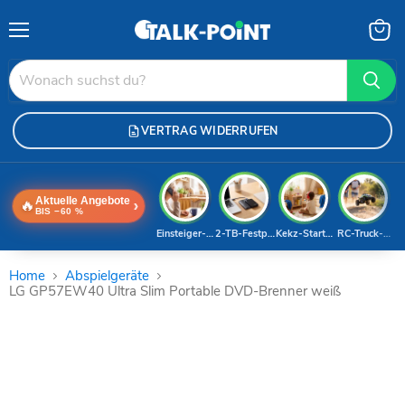
Menü
Waren
anzei
VERTRAG WIDERRUFEN
Aktuelle Angebote
🔥
›
BIS −60 %
Einsteiger-Handy
2-TB-Festplatte
Kekz-Starterset
RC-Truck-Dea
Home
Abspielgeräte
LG GP57EW40 Ultra Slim Portable DVD-Brenner weiß