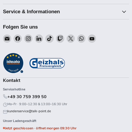
Service & Informationen
Folgen Sie uns
Email
Finden
Finden
Finden
Finden
Finden
Finden
Finden
Finden
Talk-
Sie
Sie
Sie
Sie
Sie
Sie
Sie
Sie
Point
uns
uns
uns
uns
uns
uns
uns
uns
auf
auf
auf
auf
auf
auf
auf
auf
Facebook
Instagram
LinkedIn
TikTok
Twitch
X
WhatsApp
YouTube
Kontakt
Servicehotline
+49 30 759 399 50
Mo–Fr · 9:00–12:30 & 13:00–16:30 Uhr
kundenservice@talk-point.de
Unser Ladengeschäft
Jetzt geschlossen · öffnet morgen 09:30 Uhr