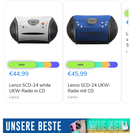
Len
UK
Rad
m.C
€4
ster
SCD
Le
24
blac
ste
SCD
Len
Lenco
Lenco
SCD-
SCD-
24
24
white
UKW-
€44,99
€45,99
UKW-
Radio
Radio
mit
Lenco SCD-24 white
Lenco SCD-24 UKW-
m.CD
CD
UKW-Radio m.CD
Radio mit CD
Lenco
Lenco