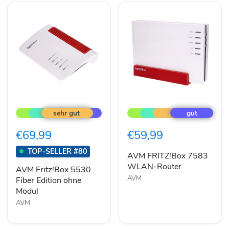
AVM
AVM
Fritz!Box
FRITZ!Box
5530
7583
Fiber
WLAN-
€69,99
€59,99
Edition
Router
ohne
TOP-SELLER #80
Modul
AVM FRITZ!Box 7583
WLAN-Router
AVM Fritz!Box 5530
AVM
Fiber Edition ohne
Modul
AVM