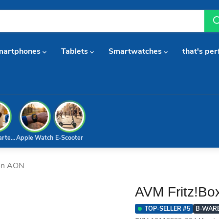
martphones
Tablets
Smartwatches
that's per
arterset
Apple Watch
E-Scooter
ion AON
AVM Fritz!Bo
TOP-SELLER #5
B-WAR