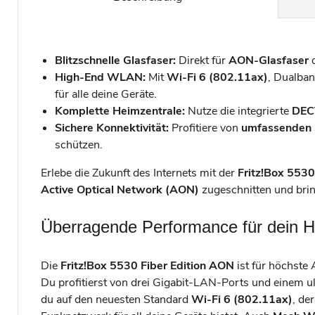
Blitzschnelle Glasfaser:
Direkt für
AON-Glasfaser
o
High-End WLAN:
Mit
Wi-Fi 6 (802.11ax)
, Dualban
für alle deine Geräte.
Komplette Heimzentrale:
Nutze die integrierte
DEC
Sichere Konnektivität:
Profitiere von
umfassenden S
schützen.
Erlebe die Zukunft des Internets mit der
Fritz!Box 5530
Active Optical Network (AON)
zugeschnitten und brin
Überragende Performance für dein 
Die
Fritz!Box 5530 Fiber Edition AON
ist für höchste
Du profitierst von drei Gigabit-LAN-Ports und einem u
du auf den neuesten Standard
Wi-Fi 6 (802.11ax)
, de