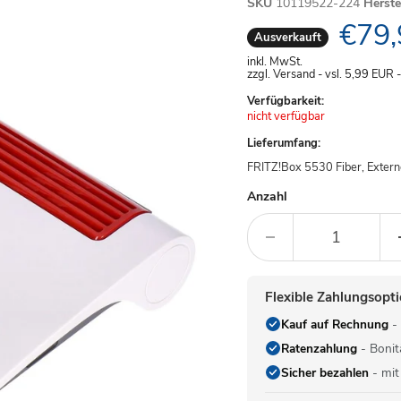
SKU
10119522-224
Herst
Aktue
€79,
Ausverkauft
inkl. MwSt.
zzgl. Versand - vsl. 5,99
EUR
Verfügbarkeit:
Achtung:
nicht verfügbar
Lieferumfang:
FRITZ!Box 5530 Fiber, Extern
Anzahl
Flexible Zahlungsopt
Kauf auf Rechnung
- 
Ratenzahlung
- Bonit
Sicher bezahlen
- mit