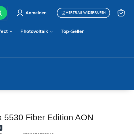
Anmelden
VERTRAG WIDERRUFEN
Warenk
anzeige
fect
Photovoltaik
Top-Seller
x 5530 Fiber Edition AON
E