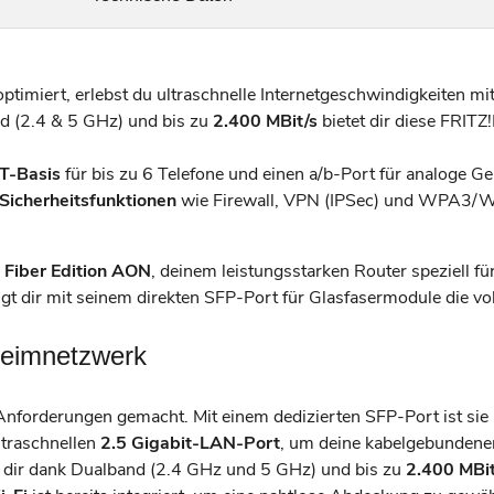
ptimiert, erlebst du ultraschnelle Internetgeschwindigkeiten m
d (2.4 & 5 GHz) und bis zu
2.400 MBit/s
bietet dir diese FRITZ
T-Basis
für bis zu 6 Telefone und einen a/b-Port für analoge Ge
icherheitsfunktionen
wie Firewall, VPN (IPSec) und WPA3/WP
 Fiber Edition AON
, deinem leistungsstarken Router speziell fü
gt dir mit seinem direkten SFP-Port für Glasfasermodule die vol
Heimnetzwerk
 Anforderungen gemacht. Mit einem dedizierten SFP-Port ist sie
ltraschnellen
2.5 Gigabit-LAN-Port
, um deine kabelgebundene
r dir dank Dualband (2.4 GHz und 5 GHz) und bis zu
2.400 MBit