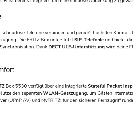
-Fi
ist bereits integriert, um eine nahtlose Abdeckung zu gewäh
e
 schnurlose Telefone verbinden und genießt höchsten Komfort b
erfügung. Die FRITZ!Box unterstützt
SIP-Telefonie
und bietet di
d-Synchronisation. Dank
DECT ULE-Unterstützung
wird deine F
mfort
ITZ!Box 5530 verfügt über eine integrierte
Stateful Packet Insp
Nutze den separaten
WLAN-Gastzugang
, um Gästen Internetz
rver (UPnP AV) und MyFRITZ! für den sicheren Fernzugriff run