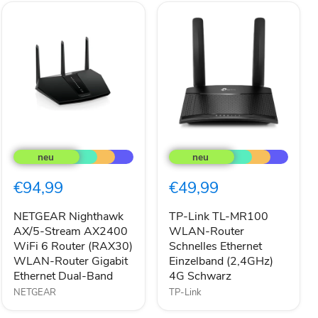
NETGEAR
TP-
Nighthawk
Link
AX/5-
TL-
Stream
MR100
€94,99
€49,99
AX2400
WLAN-
WiFi
Router
6
Schnelles
NETGEAR Nighthawk
TP-Link TL-MR100
Router
Ethernet
AX/5-Stream AX2400
WLAN-Router
(RAX30)
Einzelband
WiFi 6 Router (RAX30)
Schnelles Ethernet
WLAN-
(2,4GHz)
WLAN-Router Gigabit
Einzelband (2,4GHz)
Router
4G
Ethernet Dual-Band
4G Schwarz
Gigabit
Schwarz
Ethernet
NETGEAR
TP-Link
Dual-
Band