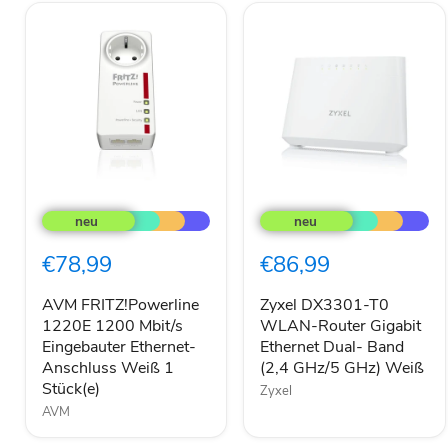
AVM
Zyxel
FRITZ!Powerline
DX3301-
1220E
T0
1200
WLAN-
€78,99
€86,99
Mbit/s
Router
Eingebauter
Gigabit
Ethernet-
Ethernet
AVM FRITZ!Powerline
Zyxel DX3301-T0
Anschluss
Dual-
1220E 1200 Mbit/s
WLAN-Router Gigabit
Weiß
Band
Eingebauter Ethernet-
Ethernet Dual- Band
1
(2,4
Anschluss Weiß 1
(2,4 GHz/5 GHz) Weiß
Stück(e)
GHz/5
Stück(e)
Zyxel
GHz)
Weiß
AVM