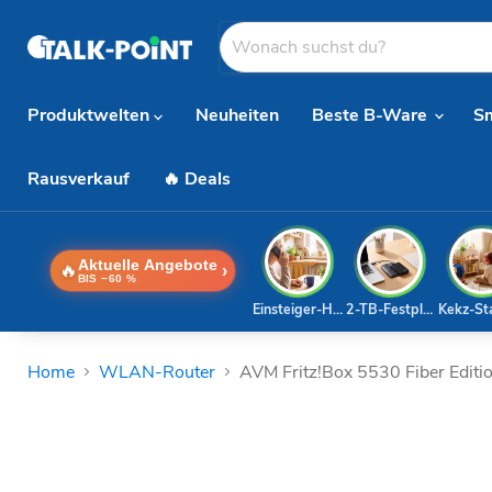
Produktwelten
Neuheiten
Beste B-Ware
S
Rausverkauf
🔥 Deals
Aktuelle Angebote
🔥
›
BIS −60 %
Einsteiger-Handy
2-TB-Festplatte
Kekz-St
Home
WLAN-Router
AVM Fritz!Box 5530 Fiber Edit