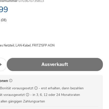
ellernummer
0703670735813
ller Preis
99
- (DE)
es Netzteil, LAN-Kabel, FRITZ!SFP AON
Ausverkauft
ionen
Bonität vorausgesetzt
- erst erhalten, dann bezahlen
ät vorausgesetzt
- in 3, 6, 12 oder 24 Monatsraten
 allen gängigen Zahlungsarten