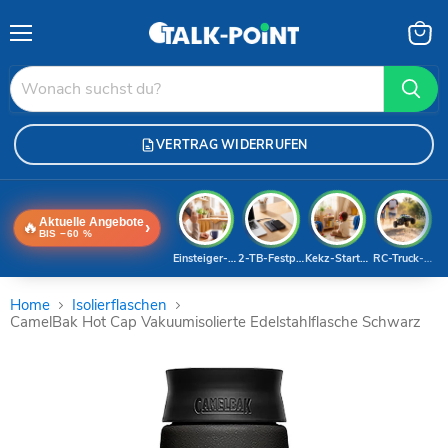
Menü
Waren
anzei
VERTRAG WIDERRUFEN
Aktuelle Angebote
🔥
›
BIS −60 %
Einsteiger-Handy
2-TB-Festplatte
Kekz-Starterset
RC-Truck-Dea
Home
Isolierflaschen
CamelBak Hot Cap Vakuumisolierte Edelstahlflasche Schwarz