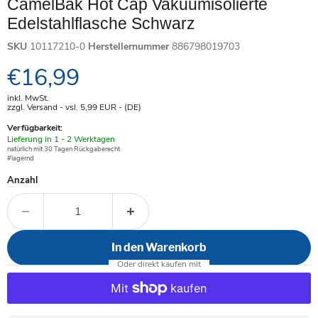
CamelBak Hot Cap Vakuumisolierte
Edelstahlflasche Schwarz
SKU
10117210-0
Herstellernummer
886798019703
Aktueller Preis
€16,99
inkl. MwSt.
zzgl. Versand - vsl. 5,99
EUR
- (DE)
Verfügbarkeit:
Verfügbar
Lieferung in 1 - 2 Werktagen
-
natürlich mit 30 Tagen Rückgaberecht
#lagernd
Anzahl
In den Warenkorb