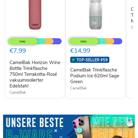
750
Maje
Ca
Mou
Tri
Maj
Cam
CamelBak
CamelBak
Horizon
Trinkflasche
Wine
Podium
Bottle
Ice
€7,99
€14,99
Trinkflasche
620ml
750ml
Sage
TOP-SELLER #59
CamelBak Horizon Wine
Terrakotta-
Green
Rosé
Bottle Trinkflasche
CamelBak Trinkflasche
vakuumisolierter
750ml Terrakotta-Rosé
Podium Ice 620ml Sage
Edelstahl
vakuumisolierter
Green
Edelstahl
CamelBak
CamelBak