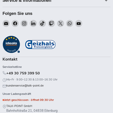
Service & Informationen
Folgen Sie uns
Email
Finden
Finden
Finden
Finden
Finden
Finden
Finden
Finden
Talk-
Sie
Sie
Sie
Sie
Sie
Sie
Sie
Sie
Point
uns
uns
uns
uns
uns
uns
uns
uns
auf
auf
auf
auf
auf
auf
auf
auf
Facebook
Instagram
LinkedIn
TikTok
Twitch
X
WhatsApp
YouTube
Kontakt
Servicehotline
+49 30 759 399 50
Mo–Fr · 9:00–12:30 & 13:00–16:30 Uhr
kundenservice@talk-point.de
Unser Ladengeschäft
Jetzt geschlossen · öffnet 09:30 Uhr
TALK-POINT GmbH
Bahnhofstraße 21, 04838 Eilenburg