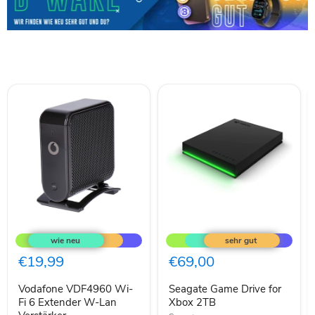
Vodafone
Seagate
VDF4960
Game
Wi-
Drive
Fi
for
€19,99
€69,00
6
Xbox
Extender
2TB
Vodafone VDF4960 Wi-
Seagate Game Drive for
W-
Lan
Fi 6 Extender W-Lan
Xbox 2TB
Verstärker